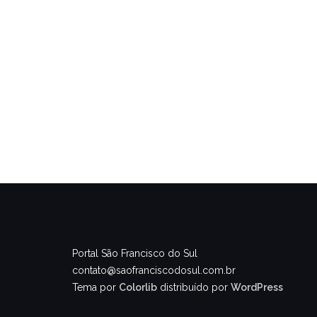
Portal São Francisco do Sul
contato@saofranciscodosul.com.br
Tema por
Colorlib
distribuído por
WordPress