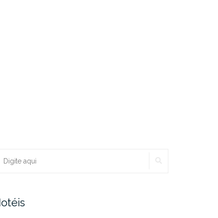
PESQUISAR
ocurar:
otéis