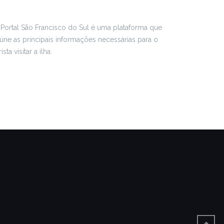
Portal São Francisco do Sul é uma plataforma que
úne as principais informações necessárias para o
rista visitar a ilha.