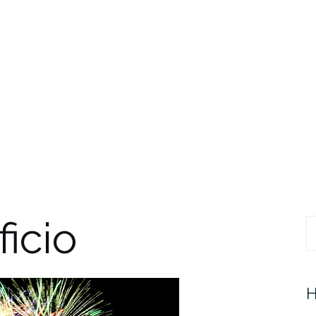
ficio
Pr
H