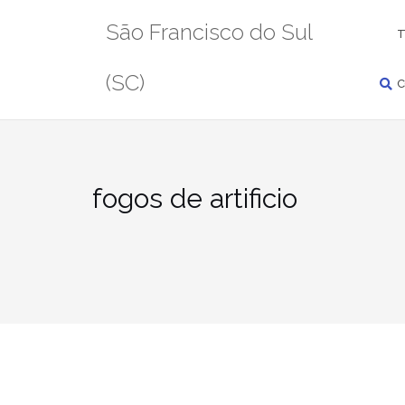
Pular
PESQUISAR
São Francisco do Sul
para
T
conteúdo
(SC)
C
fogos de artificio