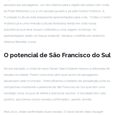
passeios aos passageiros: um dos roteiros para a região das praias com visita
ao Forte Marechal Luz e um passeio guiado a pé pelo Centro Histórico. A
Fundação Cultural está preparando apresentações para o dia. “Visitar o Centro
Histórico já é uma imersão cultural fantástica tendo em vista nossa
arquitetura que leva nossos visitantes a uma viagem no tempo. As
apresentações serão um toque especial”, destaca o prefeito em exercício
Walmor Berretta Júnior.
O potencial de São Francisco do Sul
No ano passado, a vinda do navio Seven Seas Explorer marcou a retomada de
escalas na cidade. Foram cinco anos sem que navios de passageiros
passassem pelo município. “Intensificamos o trabalho de prospecção junto às
companhias mostrando o potencial de São Francisco do Sul que tem uma
condição única no que se refere à estrutura náutica. O resultado tem sido
positivo, pois temos outras escalas confirmadas”, aponta Jamille.
Para 2021, estão confirmadas duas escalas. O navio Seven Seas Voyager