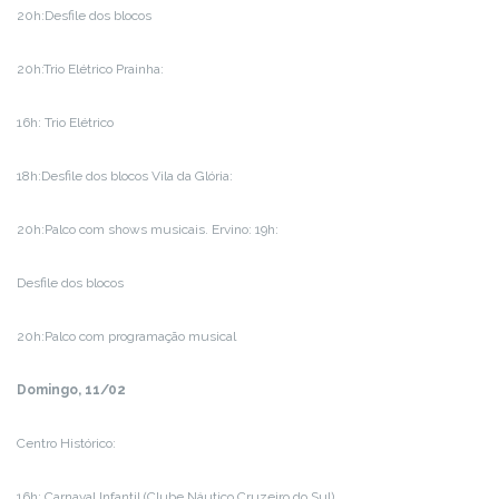
20h:Desfile dos blocos
20h:Trio Elétrico Prainha:
16h: Trio Elétrico
18h:Desfile dos blocos Vila da Glória:
20h:Palco com shows musicais. Ervino: 19h:
Desfile dos blocos
20h:Palco com programação musical
Domingo, 11/02
Centro Histórico:
16h: Carnaval Infantil (Clube Náutico Cruzeiro do Sul)