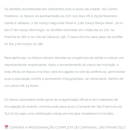
Os desfiles acontecerão em diferentes dias e locais da cidade. No Centro
Histórico, os blocos se apresentarão às 20h nos dias 28 e 29 de fevereiro
(sexta e sábado), 2 de março (segunda-feira) e 3 de março (terça-feira). Já no
dia 1º de março (domingo), os desfiles ocorrerão em Ubatuba às 17h, na
Prainha às 18h e na Vila da Glória às 19h. O bairro Ervino será palco do desfile
no dia 3 de março, às 19h.
Para participar, os blocos devem atender às exigências do edital e indicar um
representante responsável. Após o encerramento do prazo de inscrição, a
lista oficial de blocos inscritos será divulgada no site da prefeitura, permitindo
que a população confira e apresente impugnações, se necessário, dentro de
um prazo de 24 horas.
Os blocos aprovados farão parte da programação oficial e dos materiais de
divulgação do evento, contribuindo para que o Carnaval de São Francisco do
Sul 2025 seja uma celebração inesquecível para moradores e turistas.
CONFIRA A PROGRAMAÇÃO COMPLETA DO CARNAVAL SÃO FRANCISCO