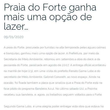
Praia do Forte ganha
mais uma opção de
lazer…
09/01/2020
A praia do Forte, procurada por turistas na alta temporada pelas águas calmas
e tranquilas, ganhou mais uma opção de lazer. A Prefeitura, por meio da
Secretaria de Meio Ambiente, retomou em setembro a obra do deck e da
passarela do Forte, paralisada em agosto de 2007. A entrega oficial aconteceu
na manhã de hoje (23), em uma visita do prefeito Renato Gama Lobo e do
secretário de Meio Ambiente, Gabriel Conorath, ao novo espaço. Ainda na
ocasião, foi fixada também a placa que sinaliza que a Praia do Forte está na
fase piloto do programa Bandeira Azul. No último sábado (21), a Prainha
recebeu sua bandeira, e, agora, os trabalhos seguem voltados para o Forte.
Segundo Gama Lobo, é uma alegria poder entregar esta obra que estava há