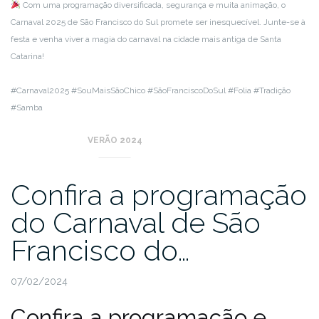
Com uma programação diversificada, segurança e muita animação, o
Carnaval 2025 de São Francisco do Sul promete ser inesquecível. Junte-se à
festa e venha viver a magia do carnaval na cidade mais antiga de Santa
Catarina!
#Carnaval2025 #SouMaisSãoChico #SãoFranciscoDoSul #Folia #Tradição
#Samba
VERÃO 2024
Confira a programação
do Carnaval de São
Francisco do…
07/02/2024
Confira a programação e