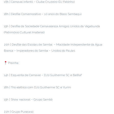
16h | Carnaval Infantil – Clube Cruzeiro (DJ Fabinho)
18h | Desfile Comemorativo – 10 anos do Bloco Sambaqui
19h | Desfile da Sociedade Carnavalesca Amigos Unidos da Vagabunda
(Patrimônio Cultural Imaterial)
20h | Desfile das Escolas de Samba: – Mocidade Independente da Água
Branca – Imperadores do Samba – Unidos do Paulas
Prainha:
14h | Esquenta de Carnaval – DJs Guilherme SC e BalRaf
18h | Trio elétrico com DJs Guilherme SC e Yurim
19h | Show nacional – Grupo Sambô
22h | Grupo Puracaso