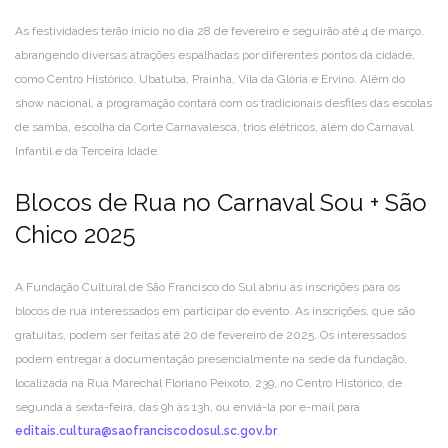
As festividades terão início no dia 28 de fevereiro e seguirão até 4 de março,
abrangendo diversas atrações espalhadas por diferentes pontos da cidade,
como Centro Histórico, Ubatuba, Prainha, Vila da Glória e Ervino. Além do
show nacional, a programação contará com os tradicionais desfiles das escolas
de samba, escolha da Corte Carnavalesca, trios elétricos, além do Carnaval
Infantil e da Terceira Idade.
Blocos de Rua no Carnaval Sou + São
Chico 2025
A Fundação Cultural de São Francisco do Sul abriu as inscrições para os
blocos de rua interessados em participar do evento. As inscrições, que são
gratuitas, podem ser feitas até 20 de fevereiro de 2025. Os interessados
podem entregar a documentação presencialmente na sede da fundação,
localizada na Rua Marechal Floriano Peixoto, 239, no Centro Histórico, de
segunda a sexta-feira, das 9h às 13h, ou enviá-la por e-mail para
editais.cultura@saofranciscodosul.sc.gov.br
.