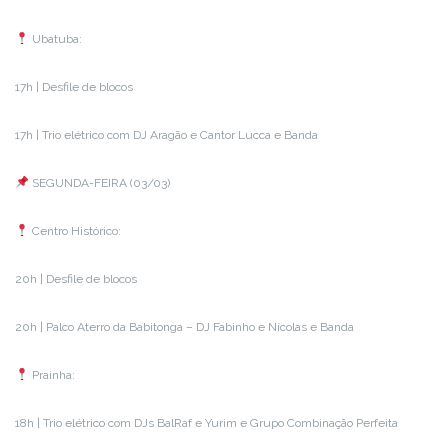
Ubatuba:
17h | Desfile de blocos
17h | Trio elétrico com DJ Aragão e Cantor Lucca e Banda
SEGUNDA-FEIRA (03/03)
Centro Histórico:
20h | Desfile de blocos
20h | Palco Aterro da Babitonga – DJ Fabinho e Nícolas e Banda
Prainha:
18h | Trio elétrico com DJs BalRaf e Yurim e Grupo Combinação Perfeita