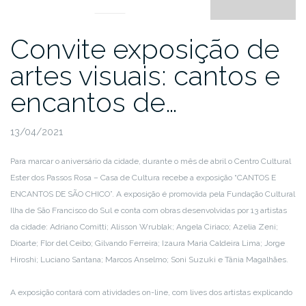
Convite exposição de
artes visuais: cantos e
encantos de…
13/04/2021
Para marcar o aniversário da cidade, durante o mês de abril o Centro Cultural
Ester dos Passos Rosa – Casa de Cultura recebe a exposição “CANTOS E
ENCANTOS DE SÃO CHICO”. A exposição é promovida pela Fundação Cultural
Ilha de São Francisco do Sul e conta com obras desenvolvidas por 13 artistas
da cidade: Adriano Comitti; Alisson Wrublak; Angela Ciriaco; Azelia Zeni;
Dioarte; Flor del Ceibo; Gilvando Ferreira; Izaura Maria Caldeira Lima; Jorge
Hiroshi; Luciano Santana; Marcos Anselmo; Soni Suzuki e Tânia Magalhães.
A exposição contará com atividades on-line, com lives dos artistas explicando