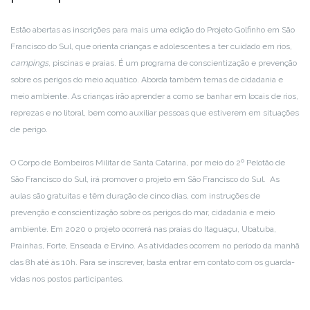
Estão abertas as inscrições para mais uma edição do Projeto Golfinho em São
Francisco do Sul, que orienta crianças e adolescentes a ter cuidado em rios,
campings
, piscinas e praias. É um programa de conscientização e prevenção
sobre os perigos do meio aquático. Aborda também temas de cidadania e
meio ambiente. As crianças irão aprender a como se banhar em locais de rios,
reprezas e no litoral, bem como auxiliar pessoas que estiverem em situações
de perigo.
O Corpo de Bombeiros Militar de Santa Catarina, por meio do 2º Pelotão de
São Francisco do Sul, irá promover o projeto em São Francisco do Sul. As
aulas são gratuitas e têm duração de cinco dias, com instruções de
prevenção e conscientização sobre os perigos do mar, cidadania e meio
ambiente. Em 2020 o projeto ocorrerá nas praias do Itaguaçu, Ubatuba,
Prainhas, Forte, Enseada e Ervino. As atividades ocorrem no período da manhã
das 8h até às 10h. Para se inscrever, basta entrar em contato com os guarda-
vidas nos postos participantes.