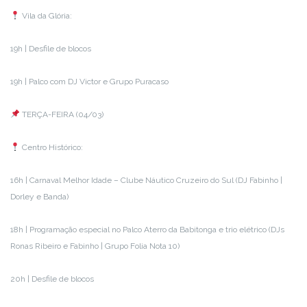
Vila da Glória:
19h | Desfile de blocos
19h | Palco com DJ Victor e Grupo Puracaso
TERÇA-FEIRA (04/03)
Centro Histórico:
16h | Carnaval Melhor Idade – Clube Náutico Cruzeiro do Sul (DJ Fabinho |
Dorley e Banda)
18h | Programação especial no Palco Aterro da Babitonga e trio elétrico (DJs
Ronas Ribeiro e Fabinho | Grupo Folia Nota 10)
20h | Desfile de blocos