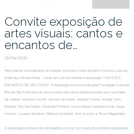
Convite exposição de
artes visuais: cantos e
encantos de…
13/04/2021
Para marcar o aniversário da cidade, durante o mês de abril o Centro Cultural
Ester dos Passos Rosa – Casa de Cultura recebe a exposição “CANTOS E
ENCANTOS DE SÃO CHICO”. A exposição é promovida pela Fundação Cultural
Ilha de São Francisco do Sul e conta com obras desenvolvidas por 13 artistas
da cidade: Adriano Comitti; Alisson Wrublak; Angela Ciriaco; Azelia Zeni;
Dioarte; Flor del Ceibo; Gilvando Ferreira; Izaura Maria Caldeira Lima; Jorge
Hiroshi; Luciano Santana; Marcos Anselmo; Soni Suzuki e Tânia Magalhães.
A exposição contará com atividades on-line, com lives dos artistas explicando