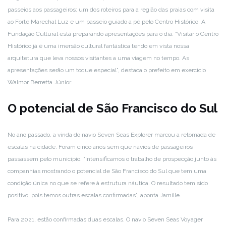
passeios aos passageiros: um dos roteiros para a região das praias com visita
ao Forte Marechal Luz e um passeio guiado a pé pelo Centro Histórico. A
Fundação Cultural está preparando apresentações para o dia. “Visitar o Centro
Histórico já é uma imersão cultural fantástica tendo em vista nossa
arquitetura que leva nossos visitantes a uma viagem no tempo. As
apresentações serão um toque especial”, destaca o prefeito em exercício
Walmor Berretta Júnior.
O potencial de São Francisco do Sul
No ano passado, a vinda do navio Seven Seas Explorer marcou a retomada de
escalas na cidade. Foram cinco anos sem que navios de passageiros
passassem pelo município. “Intensificamos o trabalho de prospecção junto às
companhias mostrando o potencial de São Francisco do Sul que tem uma
condição única no que se refere à estrutura náutica. O resultado tem sido
positivo, pois temos outras escalas confirmadas”, aponta Jamille.
Para 2021, estão confirmadas duas escalas. O navio Seven Seas Voyager