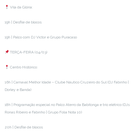
Vila da Glória:
19h | Desfile de blocos
19h | Palco com DJ Victor e Grupo Puracaso
TERÇA-FEIRA (04/03)
Centro Histórico:
16h | Carnaval Melhor Idade – Clube Náutico Cruzeiro do Sul (DJ Fabinho |
Dorley e Banda)
18h | Programação especial no Palco Aterro da Babitonga e trio elétrico (DJs
Ronas Ribeiro e Fabinho | Grupo Folia Nota 10)
20h | Desfile de blocos