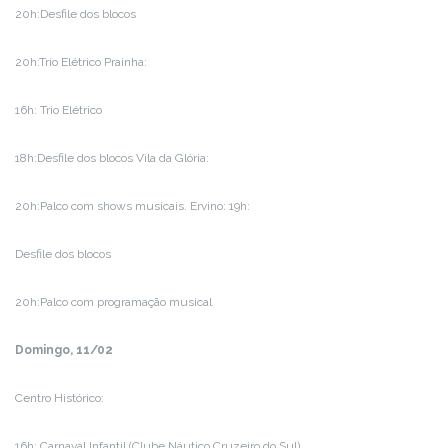
20h:Desfile dos blocos
20h:Trio Elétrico Prainha:
16h: Trio Elétrico
18h:Desfile dos blocos Vila da Glória:
20h:Palco com shows musicais. Ervino: 19h:
Desfile dos blocos
20h:Palco com programação musical
Domingo, 11/02
Centro Histórico:
16h: Carnaval Infantil (Clube Náutico Cruzeiro do Sul)