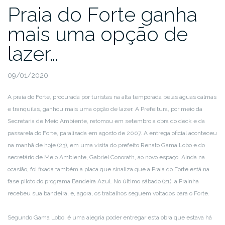
Praia do Forte ganha
mais uma opção de
lazer…
09/01/2020
A praia do Forte, procurada por turistas na alta temporada pelas águas calmas
e tranquilas, ganhou mais uma opção de lazer. A Prefeitura, por meio da
Secretaria de Meio Ambiente, retomou em setembro a obra do deck e da
passarela do Forte, paralisada em agosto de 2007. A entrega oficial aconteceu
na manhã de hoje (23), em uma visita do prefeito Renato Gama Lobo e do
secretário de Meio Ambiente, Gabriel Conorath, ao novo espaço. Ainda na
ocasião, foi fixada também a placa que sinaliza que a Praia do Forte está na
fase piloto do programa Bandeira Azul. No último sábado (21), a Prainha
recebeu sua bandeira, e, agora, os trabalhos seguem voltados para o Forte.
Segundo Gama Lobo, é uma alegria poder entregar esta obra que estava há