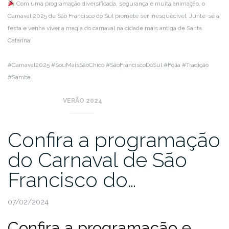
Com uma programação diversificada, segurança e muita animação, o
Carnaval 2025 de São Francisco do Sul promete ser inesquecível. Junte-se à
festa e venha viver a magia do carnaval na cidade mais antiga de Santa
Catarina!
#Carnaval2025 #SouMaisSãoChico #SãoFranciscoDoSul #Folia #Tradição
#Samba
VERÃO 2024
Confira a programação
do Carnaval de São
Francisco do…
07/02/2024
Confira a programação e