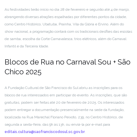
As festividades terão início no dia 28 de fevereiro e seguirão até 4 de março,
abrangendo diversas atrações espalhadas por diferentes pontos da cidade,
como Centro Histórico, Ubatuba, Prainha, Vila da Glória e Ervino. Além do
show nacional, a programação contará com os tradicionais desfiles das escolas
de samba, escolha da Corte Carnavalesca, trios elétricos, além do Carnaval
Infantil e da Terceira Idade.
Blocos de Rua no Carnaval Sou + São
Chico 2025
A Fundação Cultural de São Francisco do Sul abriu as inscrições para os
blocos de rua interessados em participar do evento. As inscrições, que são
gratuitas, podem ser feitas até 20 de fevereiro de 2025. Os interessados
podem entregar a documentação presencialmente na sede da fundação,
localizada na Rua Marechal Floriano Peixoto, 239, no Centro Histórico, de
segunda a sexta-feira, das 9h às 13h, ou enviá-la por e-mail para
editais.cultura@saofranciscodosul.sc.gov.br
.