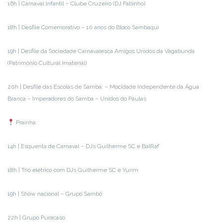
16h | Carnaval Infantil – Clube Cruzeiro (DJ Fabinho)
18h | Desfile Comemorativo – 10 anos do Bloco Sambaqui
19h | Desfile da Sociedade Carnavalesca Amigos Unidos da Vagabunda
(Patrimônio Cultural Imaterial)
20h | Desfile das Escolas de Samba: – Mocidade Independente da Água
Branca – Imperadores do Samba – Unidos do Paulas
Prainha:
14h | Esquenta de Carnaval – DJs Guilherme SC e BalRaf
18h | Trio elétrico com DJs Guilherme SC e Yurim
19h | Show nacional – Grupo Sambô
22h | Grupo Puracaso