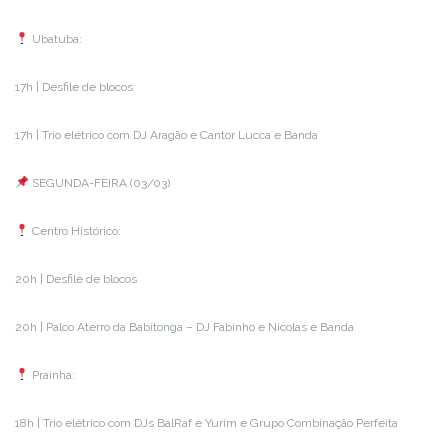
Ubatuba:
17h | Desfile de blocos
17h | Trio elétrico com DJ Aragão e Cantor Lucca e Banda
SEGUNDA-FEIRA (03/03)
Centro Histórico:
20h | Desfile de blocos
20h | Palco Aterro da Babitonga – DJ Fabinho e Nícolas e Banda
Prainha:
18h | Trio elétrico com DJs BalRaf e Yurim e Grupo Combinação Perfeita