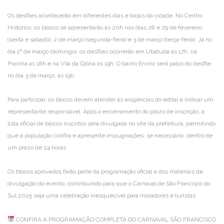
Os desfiles acontecerão em diferentes dias e locais da cidade. No Centro
Histórico, os blocos se apresentarão às 20h nos dias 28 e 29 de fevereiro
(sexta e sábado), 2 de março (segunda-feira) e 3 de março (terça-feira). Já no
dia 1º de março (domingo), os desfiles ocorrerão em Ubatuba às 17h, na
Prainha às 18h e na Vila da Glória às 19h. O bairro Ervino será palco do desfile
no dia 3 de março, às 19h.
Para participar, os blocos devem atender às exigências do edital e indicar um
representante responsável. Após o encerramento do prazo de inscrição, a
lista oficial de blocos inscritos será divulgada no site da prefeitura, permitindo
que a população confira e apresente impugnações, se necessário, dentro de
um prazo de 24 horas.
Os blocos aprovados farão parte da programação oficial e dos materiais de
divulgação do evento, contribuindo para que o Carnaval de São Francisco do
Sul 2025 seja uma celebração inesquecível para moradores e turistas.
CONFIRA A PROGRAMAÇÃO COMPLETA DO CARNAVAL SÃO FRANCISCO