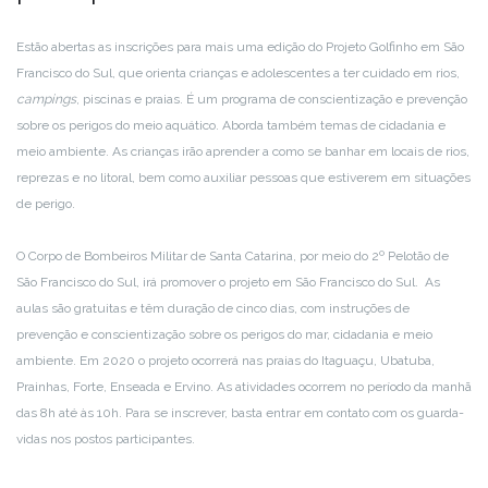
Estão abertas as inscrições para mais uma edição do Projeto Golfinho em São
Francisco do Sul, que orienta crianças e adolescentes a ter cuidado em rios,
campings
, piscinas e praias. É um programa de conscientização e prevenção
sobre os perigos do meio aquático. Aborda também temas de cidadania e
meio ambiente. As crianças irão aprender a como se banhar em locais de rios,
reprezas e no litoral, bem como auxiliar pessoas que estiverem em situações
de perigo.
O Corpo de Bombeiros Militar de Santa Catarina, por meio do 2º Pelotão de
São Francisco do Sul, irá promover o projeto em São Francisco do Sul. As
aulas são gratuitas e têm duração de cinco dias, com instruções de
prevenção e conscientização sobre os perigos do mar, cidadania e meio
ambiente. Em 2020 o projeto ocorrerá nas praias do Itaguaçu, Ubatuba,
Prainhas, Forte, Enseada e Ervino. As atividades ocorrem no período da manhã
das 8h até às 10h. Para se inscrever, basta entrar em contato com os guarda-
vidas nos postos participantes.