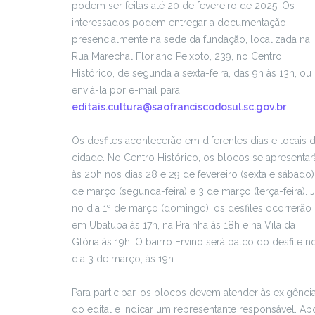
podem ser feitas até 20 de fevereiro de 2025. Os
interessados podem entregar a documentação
presencialmente na sede da fundação, localizada na
Rua Marechal Floriano Peixoto, 239, no Centro
Histórico, de segunda a sexta-feira, das 9h às 13h, ou
enviá-la por e-mail para
editais.cultura@saofranciscodosul.sc.gov.br
.
Os desfiles acontecerão em diferentes dias e locais 
cidade. No Centro Histórico, os blocos se apresenta
às 20h nos dias 28 e 29 de fevereiro (sexta e sábado)
de março (segunda-feira) e 3 de março (terça-feira). 
no dia 1º de março (domingo), os desfiles ocorrerão
em Ubatuba às 17h, na Prainha às 18h e na Vila da
Glória às 19h. O bairro Ervino será palco do desfile n
dia 3 de março, às 19h.
Para participar, os blocos devem atender às exigênci
do edital e indicar um representante responsável. Ap