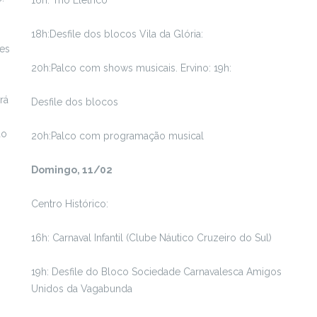
16h: Trio Elétrico
18h:Desfile dos blocos Vila da Glória:
ões
20h:Palco com shows musicais. Ervino: 19h:
rá
Desfile dos blocos
do
20h:Palco com programação musical
Domingo, 11/02
Centro Histórico:
16h: Carnaval Infantil (Clube Náutico Cruzeiro do Sul)
19h: Desfile do Bloco Sociedade Carnavalesca Amigos
Unidos da Vagabunda