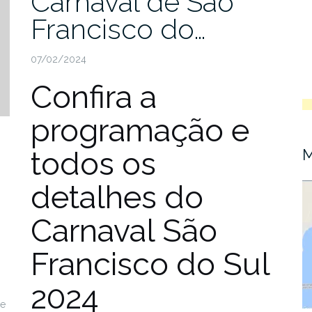
Carnaval de São
Francisco do…
07/02/2024
Confira a
programação e
todos os
M
detalhes do
Carnaval São
Francisco do Sul
2024
De