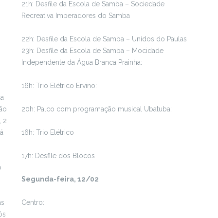
21h: Desfile da Escola de Samba – Sociedade
Recreativa Imperadores do Samba
22h: Desfile da Escola de Samba – Unidos do Paulas
23h: Desfile da Escola de Samba – Mocidade
Independente da Água Branca Prainha:
16h: Trio Elétrico Ervino:
da
rão
20h: Palco com programação musical Ubatuba:
, 2
Já
16h: Trio Elétrico
17h: Desfile dos Blocos
o
Segunda-feira, 12/02
as
Centro:
ós