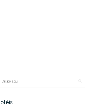
PESQUISAR
ocurar:
otéis