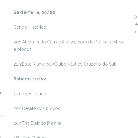
Sexta-feira, 09/02
O 
re
Centro Histórico:
tu
20h:Abertura do Carnaval 2024, com desfile da Realeza
e blocos
22h:Baile Municipal (Clube Náutico Cruzeiro do Sul)
Sábado, 10/02
r
Centro Histórico:
20h:Desfile dos blocos
os
20h:Trio Elétrico Prainha:
.