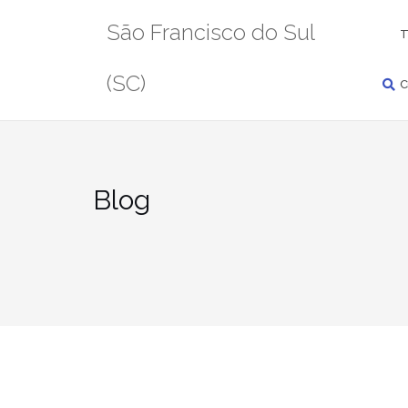
Pular
PESQUISAR
São Francisco do Sul
para
T
conteúdo
(SC)
C
Blog