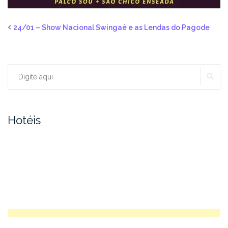
24/01 – Show Nacional Swingaê e as Lendas do Pagode
PE
Procurar:
Hotéis