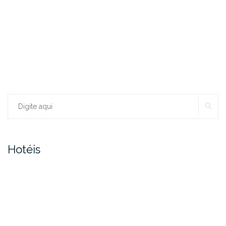
PE
Procurar:
Hotéis