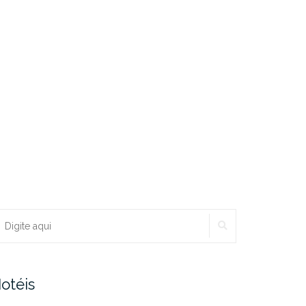
PESQUISAR
ocurar:
otéis