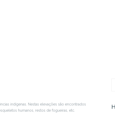
Pr
ências indígenas. Nestas elevações são encontrados
H
squeletos humanos, restos de fogueiras, etc.