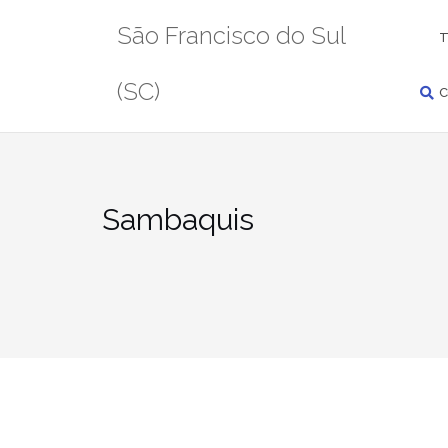
Pular
PESQUISAR
São Francisco do Sul
para
T
conteúdo
(SC)
C
Sambaquis