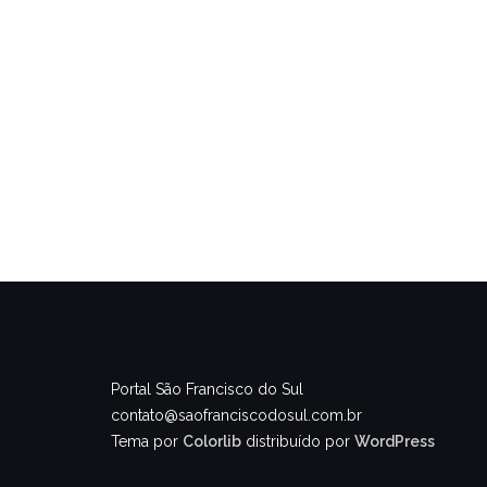
Portal São Francisco do Sul
contato@saofranciscodosul.com.br
Tema por
Colorlib
distribuído por
WordPress