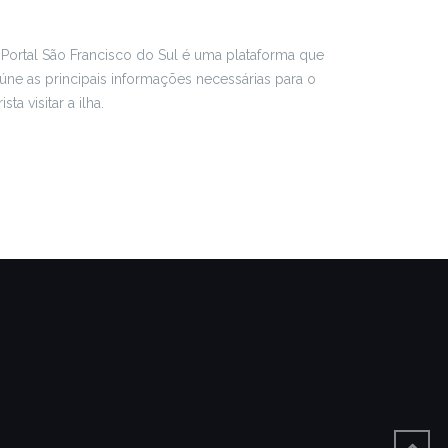
Portal São Francisco do Sul é uma plataforma que
úne as principais informações necessárias para o
rista visitar a ilha.