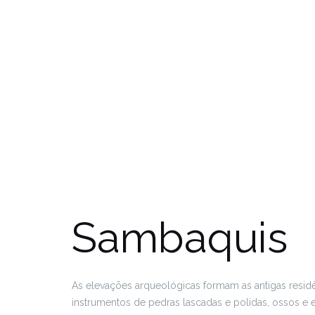
Sambaquis
As elevações arqueológicas formam as antigas resid
instrumentos de pedras lascadas e polidas, ossos e e