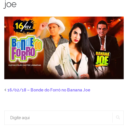
joe
16/02/18 – Bonde do Forró no Banana Joe
PE
Procurar: