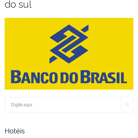
do sul
PE
Procurar:
Hotéis