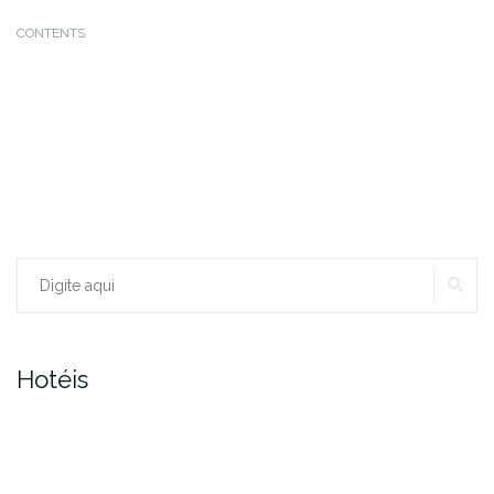
CONTENTS
PE
Procurar:
Hotéis