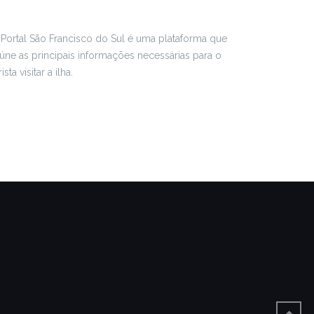
Portal São Francisco do Sul é uma plataforma que
úne as principais informações necessárias para o
rista visitar a ilha.