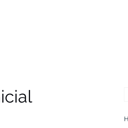
icial
Pr
H