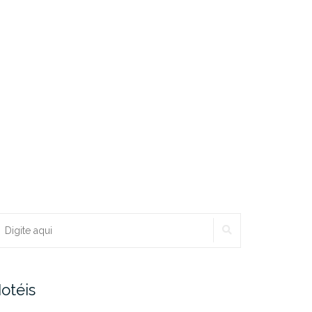
PESQUISAR
ocurar:
otéis