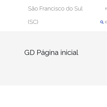
Pular
PESQUISAR
São Francisco do Sul
para
T
conteúdo
(SC)
C
GD Página inicial