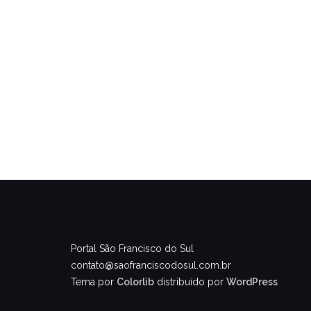
Portal São Francisco do Sul
contato@saofranciscodosul.com.br
Tema por
Colorlib
distribuído por
WordPress