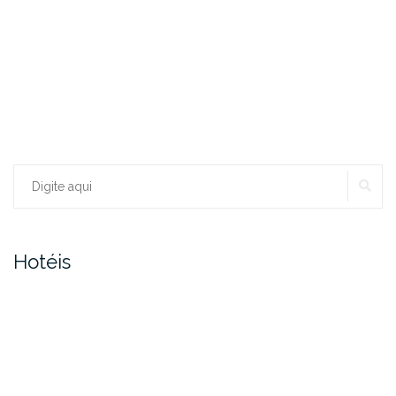
PE
Procurar:
Hotéis