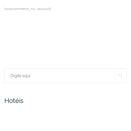
[woocommerce_my_account]
PE
Procurar:
Hotéis