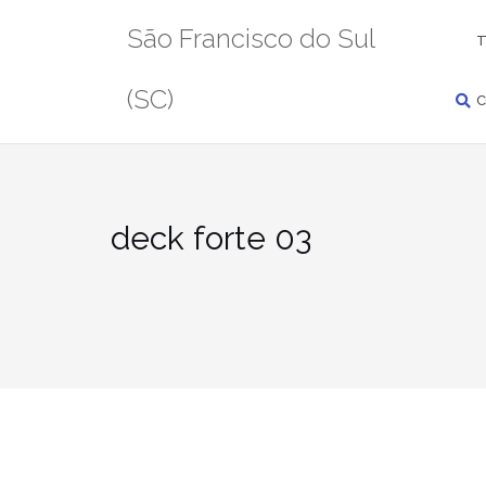
Pular
PESQUISAR
São Francisco do Sul
para
T
conteúdo
(SC)
C
deck forte 03