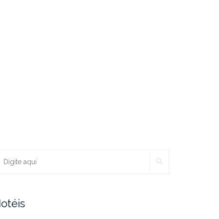
PESQUISAR
ocurar:
otéis