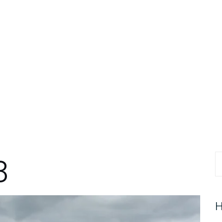
3
Pr
H