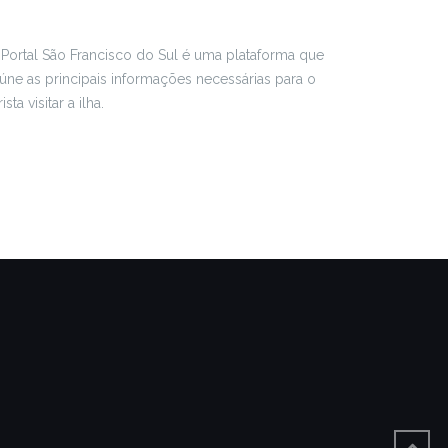
Portal São Francisco do Sul é uma plataforma que
úne as principais informações necessárias para o
rista visitar a ilha.