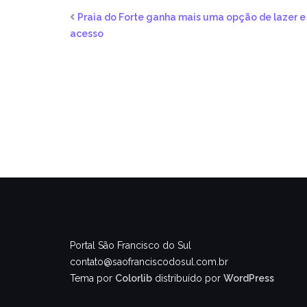
Praia do Forte ganha mais uma opção de lazer e
acesso
Portal São Francisco do Sul
contato@saofranciscodosul.com.br
Tema por
Colorlib
distribuído por
WordPress