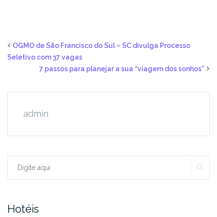
OGMO de São Francisco do Sul – SC divulga Processo
Seletivo com 37 vagas
7 passos para planejar a sua “viagem dos sonhos”
admin
PE
Procurar:
Hotéis