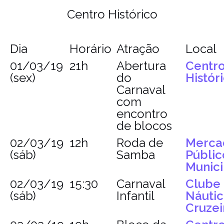
Centro Histórico
Dia
Horário
Atração
Local
01/03/19
21h
Abertura
Centr
(sex)
do
Histór
Carnaval
com
encontro
de blocos
02/03/19
12h
Roda de
Merca
(sáb)
Samba
Públic
Munici
02/03/19
15:30
Carnaval
Clube
(sáb)
Infantil
Náuti
Cruzei