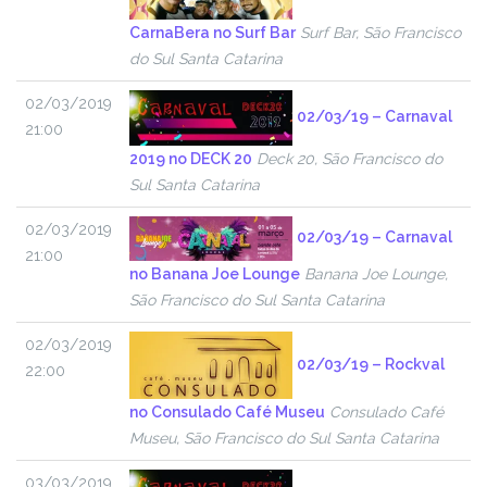
CarnaBera no Surf Bar
Surf Bar, São Francisco
do Sul Santa Catarina
02/03/2019
02/03/19 – Carnaval
21:00
2019 no DECK 20
Deck 20, São Francisco do
Sul Santa Catarina
02/03/2019
02/03/19 – Carnaval
21:00
no Banana Joe Lounge
Banana Joe Lounge,
São Francisco do Sul Santa Catarina
02/03/2019
02/03/19 – Rockval
22:00
no Consulado Café Museu
Consulado Café
Museu, São Francisco do Sul Santa Catarina
03/03/2019