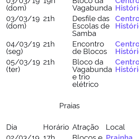
03/03/19
19h
Bloco da
Centr
(dom)
Vagabunda
Histór
03/03/19
21h
Desfile das
Centr
(dom)
Escolas de
Histór
Samba
04/03/19
21h
Encontro
Centr
(seg)
de Blocos
Histór
05/03/19
21h
Bloco da
Centr
(ter)
Vagabunda
Histór
e trio
elétrico
Praias
Dia
Horário
Atração
Local
02/03/19
17h
Blocos e
Prainha