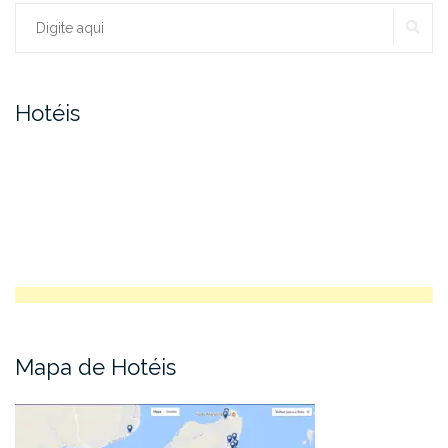
PE
Procurar:
Hotéis
Mapa de Hotéis