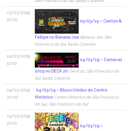
São Francisco do Sul Santa Catarina
03/03/2019
22:00
03/03/19 – Cleiton &
Fellipe no Banana Joe
Banana Joe, São
Francisco do Sul Santa Catarina
04/03/2019
04/03/19 – Carnaval
12:00
2019 no DECK 20
Deck 20, São Francisco do
Sul Santa Catarina
04/03/2019
04/03/19 – Bloco Unidos do Centro
20:00
Histórico
Centro Histórico de São Francisco
do Sul, São Francisco do Sul
04/03/2019
21:00
04/03/19 –