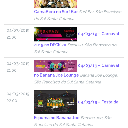
CarnaBera no Surf Bar
Surf Bar, São Francisco
do Sul Santa Catarina
04/03/2019
04/03/19 – Carnaval
21:00
2019 no DECK 20
Deck 20, São Francisco do
Sul Santa Catarina
04/03/2019
04/03/19 – Carnaval
21:00
no Banana Joe Lounge
Banana Joe Lounge,
São Francisco do Sul Santa Catarina
04/03/2019
22:00
04/03/19 – Festa da
Espuma no Banana Joe
Banana Joe, São
Francisco do Sul Santa Catarina