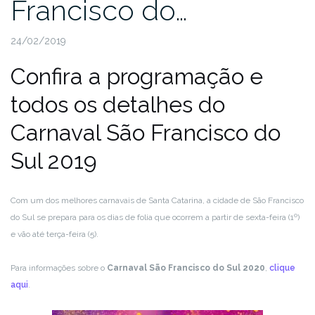
Francisco do…
24/02/2019
Confira a programação e
todos os detalhes do
Carnaval São Francisco do
Sul 2019
Com um dos melhores carnavais de Santa Catarina, a cidade de São Francisco
do Sul se prepara para os dias de folia que ocorrem a partir de sexta-feira (1º)
e vão até terça-feira (5).
Para informações sobre o
Carnaval São Francisco do Sul 2020
,
clique
aqui
.