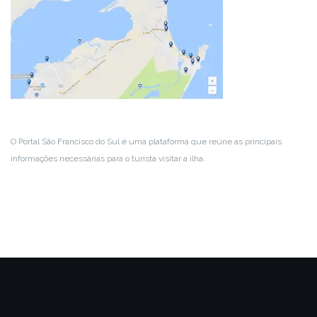
O Portal São Francisco do Sul é uma plataforma que reúne as principais
informações necessárias para o turista visitar a ilha.