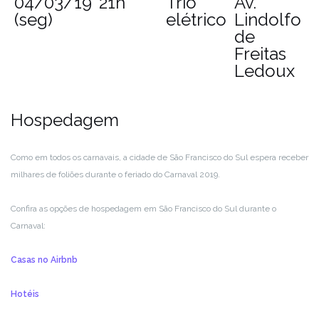
04/03/19
21h
Trio
Av.
(seg)
elétrico
Lindolfo
de
Freitas
Ledoux
Hospedagem
Como em todos os carnavais, a cidade de São Francisco do Sul espera receber
milhares de foliões durante o feriado do Carnaval 2019.
Confira as opções de hospedagem em São Francisco do Sul durante o
Carnaval:
Casas no Airbnb
Hotéis