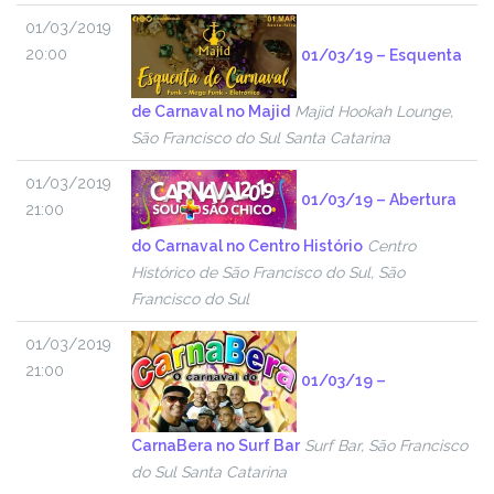
01/03/2019
20:00
01/03/19 – Esquenta
de Carnaval no Majid
Majid Hookah Lounge,
São Francisco do Sul Santa Catarina
01/03/2019
01/03/19 – Abertura
21:00
do Carnaval no Centro Histório
Centro
Histórico de São Francisco do Sul, São
Francisco do Sul
01/03/2019
21:00
01/03/19 –
CarnaBera no Surf Bar
Surf Bar, São Francisco
do Sul Santa Catarina