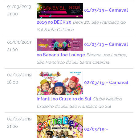
01/03/2019
01/03/19 – Carnaval
21:00
2019 no DECK 20
Deck 20, São Francisco do
Sul Santa Catarina
01/03/2019
01/03/19 – Carnaval
21:00
no Banana Joe Lounge
Banana Joe Lounge,
São Francisco do Sul Santa Catarina
02/03/2019
16:00
02/03/19 – Carnaval
Infantil no Cruzeiro do Sul
Clube Náutico
Cruzeiro do Sul, São Francisco do Sul
02/03/2019
21:00
02/03/19 –