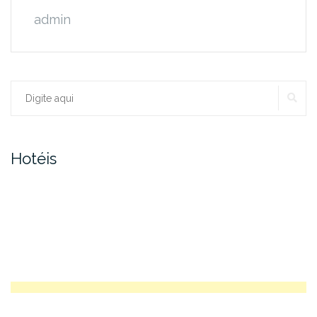
admin
PE
Procurar:
Hotéis