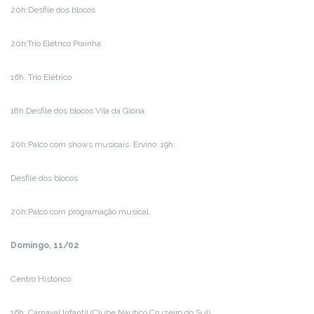
20h:Desfile dos blocos
20h:Trio Elétrico Prainha:
16h: Trio Elétrico
18h:Desfile dos blocos Vila da Glória:
20h:Palco com shows musicais. Ervino: 19h:
Desfile dos blocos
20h:Palco com programação musical
Domingo, 11/02
Centro Histórico:
16h: Carnaval Infantil (Clube Náutico Cruzeiro do Sul)