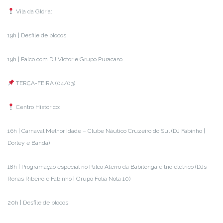
Vila da Glória:
19h | Desfile de blocos
19h | Palco com DJ Victor e Grupo Puracaso
TERÇA-FEIRA (04/03)
Centro Histórico:
16h | Carnaval Melhor Idade – Clube Náutico Cruzeiro do Sul (DJ Fabinho |
Dorley e Banda)
18h | Programação especial no Palco Aterro da Babitonga e trio elétrico (DJs
Ronas Ribeiro e Fabinho | Grupo Folia Nota 10)
20h | Desfile de blocos