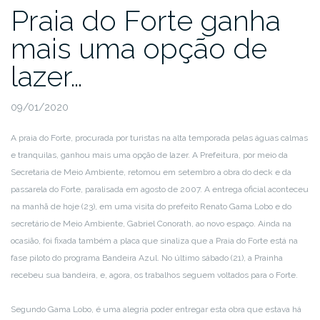
Praia do Forte ganha
mais uma opção de
lazer…
09/01/2020
A praia do Forte, procurada por turistas na alta temporada pelas águas calmas
e tranquilas, ganhou mais uma opção de lazer. A Prefeitura, por meio da
Secretaria de Meio Ambiente, retomou em setembro a obra do deck e da
passarela do Forte, paralisada em agosto de 2007. A entrega oficial aconteceu
na manhã de hoje (23), em uma visita do prefeito Renato Gama Lobo e do
secretário de Meio Ambiente, Gabriel Conorath, ao novo espaço. Ainda na
ocasião, foi fixada também a placa que sinaliza que a Praia do Forte está na
fase piloto do programa Bandeira Azul. No último sábado (21), a Prainha
recebeu sua bandeira, e, agora, os trabalhos seguem voltados para o Forte.
Segundo Gama Lobo, é uma alegria poder entregar esta obra que estava há