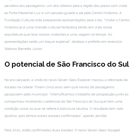
passeios aos passageiros: um dos roteiros para a região das praias com visita
ao Forte Marechal Luz e um passeio guiado a pé pelo Centro Histórico. A
Fundação Cultural está preparando apresentações para o dia. “Visitar o Centro
Histórico já é uma imersão cultural fantástica tendo em vista nossa
arquitetura que leva nossos visitantes a uma viagem no tempo. As
apresentações serão um toque especial”, destaca o prefeito em exercício
Walmor Berretta Júnior.
O potencial de São Francisco do Sul
No ano passado, a vinda do navio Seven Seas Explorer marcou a retomada de
escalas na cidade. Foram cinco anos sem que navios de passageiros
passassem pelo município. “Intensificamos o trabalho de prospecção junto às
companhias mostrando o potencial de São Francisco do Sul que tem uma
condição única no que se refere à estrutura náutica. O resultado tem sido
positivo, pois temos outras escalas confirmadas”, aponta Jamille.
Para 2021, estão confirmadas duas escalas. O navio Seven Seas Voyager