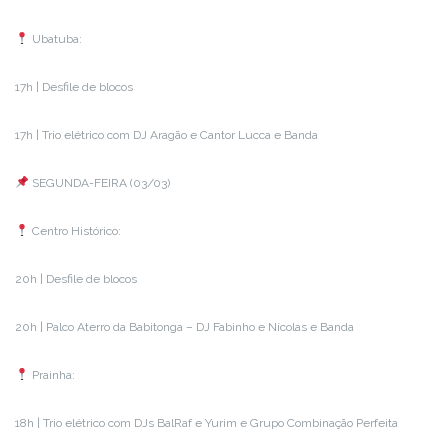
Ubatuba:
17h | Desfile de blocos
17h | Trio elétrico com DJ Aragão e Cantor Lucca e Banda
SEGUNDA-FEIRA (03/03)
Centro Histórico:
20h | Desfile de blocos
20h | Palco Aterro da Babitonga – DJ Fabinho e Nícolas e Banda
Prainha:
18h | Trio elétrico com DJs BalRaf e Yurim e Grupo Combinação Perfeita