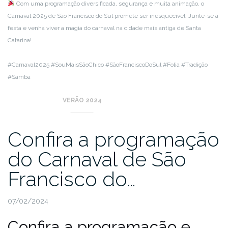
Com uma programação diversificada, segurança e muita animação, o
Carnaval 2025 de São Francisco do Sul promete ser inesquecível. Junte-se à
festa e venha viver a magia do carnaval na cidade mais antiga de Santa
Catarina!
#Carnaval2025 #SouMaisSãoChico #SãoFranciscoDoSul #Folia #Tradição
#Samba
VERÃO 2024
Confira a programação
do Carnaval de São
Francisco do…
07/02/2024
Confira a programação e