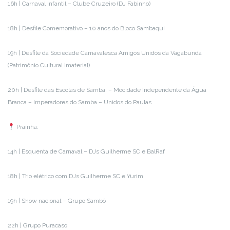
16h | Carnaval Infantil – Clube Cruzeiro (DJ Fabinho)
18h | Desfile Comemorativo – 10 anos do Bloco Sambaqui
19h | Desfile da Sociedade Carnavalesca Amigos Unidos da Vagabunda
(Patrimônio Cultural Imaterial)
20h | Desfile das Escolas de Samba: – Mocidade Independente da Água
Branca – Imperadores do Samba – Unidos do Paulas
Prainha:
14h | Esquenta de Carnaval – DJs Guilherme SC e BalRaf
18h | Trio elétrico com DJs Guilherme SC e Yurim
19h | Show nacional – Grupo Sambô
22h | Grupo Puracaso