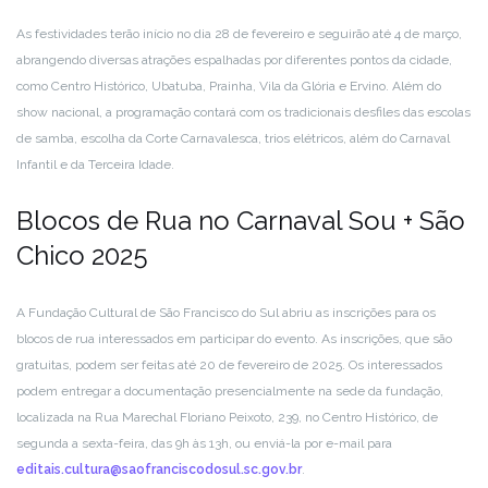
As festividades terão início no dia 28 de fevereiro e seguirão até 4 de março,
abrangendo diversas atrações espalhadas por diferentes pontos da cidade,
como Centro Histórico, Ubatuba, Prainha, Vila da Glória e Ervino. Além do
show nacional, a programação contará com os tradicionais desfiles das escolas
de samba, escolha da Corte Carnavalesca, trios elétricos, além do Carnaval
Infantil e da Terceira Idade.
Blocos de Rua no Carnaval Sou + São
Chico 2025
A Fundação Cultural de São Francisco do Sul abriu as inscrições para os
blocos de rua interessados em participar do evento. As inscrições, que são
gratuitas, podem ser feitas até 20 de fevereiro de 2025. Os interessados
podem entregar a documentação presencialmente na sede da fundação,
localizada na Rua Marechal Floriano Peixoto, 239, no Centro Histórico, de
segunda a sexta-feira, das 9h às 13h, ou enviá-la por e-mail para
editais.cultura@saofranciscodosul.sc.gov.br
.