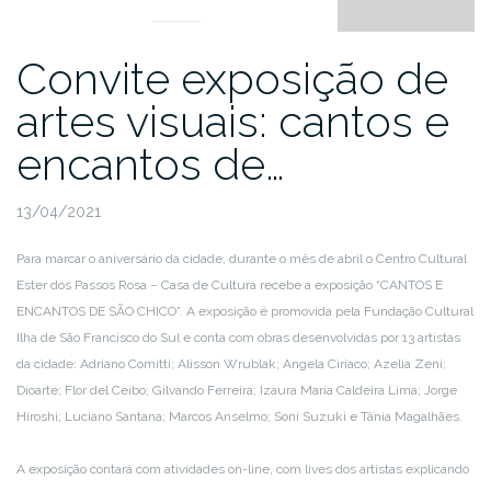
Convite exposição de
artes visuais: cantos e
encantos de…
13/04/2021
Para marcar o aniversário da cidade, durante o mês de abril o Centro Cultural
Ester dos Passos Rosa – Casa de Cultura recebe a exposição “CANTOS E
ENCANTOS DE SÃO CHICO”. A exposição é promovida pela Fundação Cultural
Ilha de São Francisco do Sul e conta com obras desenvolvidas por 13 artistas
da cidade: Adriano Comitti; Alisson Wrublak; Angela Ciriaco; Azelia Zeni;
Dioarte; Flor del Ceibo; Gilvando Ferreira; Izaura Maria Caldeira Lima; Jorge
Hiroshi; Luciano Santana; Marcos Anselmo; Soni Suzuki e Tânia Magalhães.
A exposição contará com atividades on-line, com lives dos artistas explicando