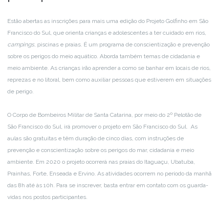
Estão abertas as inscrições para mais uma edição do Projeto Golfinho em São
Francisco do Sul, que orienta crianças e adolescentes a ter cuidado em rios,
campings
, piscinas e praias. É um programa de conscientização e prevenção
sobre os perigos do meio aquático. Aborda também temas de cidadania e
meio ambiente. As crianças irão aprender a como se banhar em locais de rios,
reprezas e no litoral, bem como auxiliar pessoas que estiverem em situações
de perigo.
O Corpo de Bombeiros Militar de Santa Catarina, por meio do 2º Pelotão de
São Francisco do Sul, irá promover o projeto em São Francisco do Sul. As
aulas são gratuitas e têm duração de cinco dias, com instruções de
prevenção e conscientização sobre os perigos do mar, cidadania e meio
ambiente. Em 2020 o projeto ocorrerá nas praias do Itaguaçu, Ubatuba,
Prainhas, Forte, Enseada e Ervino. As atividades ocorrem no período da manhã
das 8h até às 10h. Para se inscrever, basta entrar em contato com os guarda-
vidas nos postos participantes.