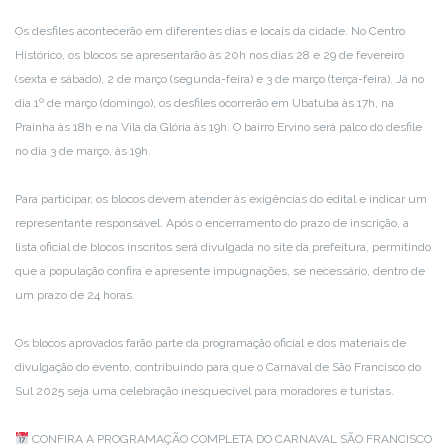
Os desfiles acontecerão em diferentes dias e locais da cidade. No Centro
Histórico, os blocos se apresentarão às 20h nos dias 28 e 29 de fevereiro
(sexta e sábado), 2 de março (segunda-feira) e 3 de março (terça-feira). Já no
dia 1º de março (domingo), os desfiles ocorrerão em Ubatuba às 17h, na
Prainha às 18h e na Vila da Glória às 19h. O bairro Ervino será palco do desfile
no dia 3 de março, às 19h.
Para participar, os blocos devem atender às exigências do edital e indicar um
representante responsável. Após o encerramento do prazo de inscrição, a
lista oficial de blocos inscritos será divulgada no site da prefeitura, permitindo
que a população confira e apresente impugnações, se necessário, dentro de
um prazo de 24 horas.
Os blocos aprovados farão parte da programação oficial e dos materiais de
divulgação do evento, contribuindo para que o Carnaval de São Francisco do
Sul 2025 seja uma celebração inesquecível para moradores e turistas.
CONFIRA A PROGRAMAÇÃO COMPLETA DO CARNAVAL SÃO FRANCISCO