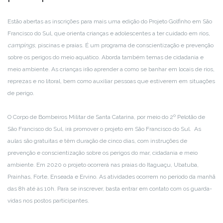
Estão abertas as inscrições para mais uma edição do Projeto Golfinho em São
Francisco do Sul, que orienta crianças e adolescentes a ter cuidado em rios,
campings
, piscinas e praias. É um programa de conscientização e prevenção
sobre os perigos do meio aquático. Aborda também temas de cidadania e
meio ambiente. As crianças irão aprender a como se banhar em locais de rios,
reprezas e no litoral, bem como auxiliar pessoas que estiverem em situações
de perigo.
O Corpo de Bombeiros Militar de Santa Catarina, por meio do 2º Pelotão de
São Francisco do Sul, irá promover o projeto em São Francisco do Sul. As
aulas são gratuitas e têm duração de cinco dias, com instruções de
prevenção e conscientização sobre os perigos do mar, cidadania e meio
ambiente. Em 2020 o projeto ocorrerá nas praias do Itaguaçu, Ubatuba,
Prainhas, Forte, Enseada e Ervino. As atividades ocorrem no período da manhã
das 8h até às 10h. Para se inscrever, basta entrar em contato com os guarda-
vidas nos postos participantes.