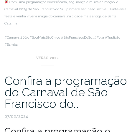
Com uma programação diversificada, segurança e muita animação, o
Carnaval 2025 de São Francisco do Sul promete ser inesquecível. Junte-se à
festa e venha viver a magia do carnaval na cidade mais antiga de Santa
Catarina!
#Carnaval2025 #SouMaisSãoChico #SãoFranciscoDoSul #Folia #Tradição
#Samba
VERÃO 2024
Confira a programação
do Carnaval de São
Francisco do…
07/02/2024
Confira a programação e