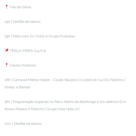
Vila da Glória:
19h | Desfile de blocos
19h | Palco com DJ Victor e Grupo Puracaso
TERÇA-FEIRA (04/03)
Centro Histórico:
16h | Carnaval Melhor Idade – Clube Náutico Cruzeiro do Sul (DJ Fabinho |
Dorley e Banda)
18h | Programação especial no Palco Aterro da Babitonga e trio elétrico (DJs
Ronas Ribeiro e Fabinho | Grupo Folia Nota 10)
20h | Desfile de blocos