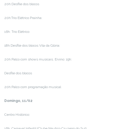
20h:Desfile dos blocos
20h:Trio Elétrico Prainha:
16h: Trio Elétrico
18h:Desfile dos blocos Vila da Glória:
20h:Palco com shows musicais. Ervino: 19h:
Desfile dos blocos
20h:Palco com programação musical
Domingo, 11/02
Centro Histórico:
16h: Carnaval Infantil (Clube Náutico Cruzeiro do Sul)