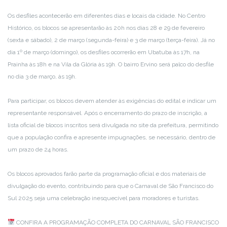
Os desfiles acontecerão em diferentes dias e locais da cidade. No Centro
Histórico, os blocos se apresentarão às 20h nos dias 28 e 29 de fevereiro
(sexta e sábado), 2 de março (segunda-feira) e 3 de março (terça-feira). Já no
dia 1º de março (domingo), os desfiles ocorrerão em Ubatuba às 17h, na
Prainha às 18h e na Vila da Glória às 19h. O bairro Ervino será palco do desfile
no dia 3 de março, às 19h.
Para participar, os blocos devem atender às exigências do edital e indicar um
representante responsável. Após o encerramento do prazo de inscrição, a
lista oficial de blocos inscritos será divulgada no site da prefeitura, permitindo
que a população confira e apresente impugnações, se necessário, dentro de
um prazo de 24 horas.
Os blocos aprovados farão parte da programação oficial e dos materiais de
divulgação do evento, contribuindo para que o Carnaval de São Francisco do
Sul 2025 seja uma celebração inesquecível para moradores e turistas.
CONFIRA A PROGRAMAÇÃO COMPLETA DO CARNAVAL SÃO FRANCISCO