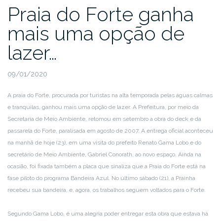
Praia do Forte ganha
mais uma opção de
lazer…
09/01/2020
A praia do Forte, procurada por turistas na alta temporada pelas águas calmas
e tranquilas, ganhou mais uma opção de lazer. A Prefeitura, por meio da
Secretaria de Meio Ambiente, retomou em setembro a obra do deck e da
passarela do Forte, paralisada em agosto de 2007. A entrega oficial aconteceu
na manhã de hoje (23), em uma visita do prefeito Renato Gama Lobo e do
secretário de Meio Ambiente, Gabriel Conorath, ao novo espaço. Ainda na
ocasião, foi fixada também a placa que sinaliza que a Praia do Forte está na
fase piloto do programa Bandeira Azul. No último sábado (21), a Prainha
recebeu sua bandeira, e, agora, os trabalhos seguem voltados para o Forte.
Segundo Gama Lobo, é uma alegria poder entregar esta obra que estava há