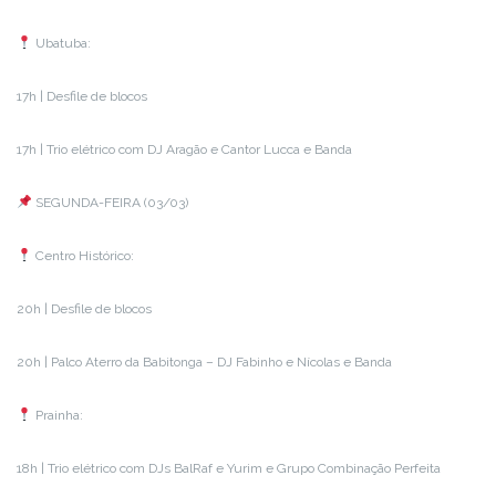
Ubatuba:
17h | Desfile de blocos
17h | Trio elétrico com DJ Aragão e Cantor Lucca e Banda
SEGUNDA-FEIRA (03/03)
Centro Histórico:
20h | Desfile de blocos
20h | Palco Aterro da Babitonga – DJ Fabinho e Nícolas e Banda
Prainha:
18h | Trio elétrico com DJs BalRaf e Yurim e Grupo Combinação Perfeita