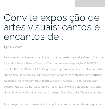
Convite exposição de
artes visuais: cantos e
encantos de…
13/04/2021
Para marcar o aniversário da cidade, durante o mês de abril o Centro Cultural
Ester dos Passos Rosa – Casa de Cultura recebe a exposição “CANTOS E
ENCANTOS DE SÃO CHICO”. A exposição é promovida pela Fundação Cultural
Ilha de São Francisco do Sul e conta com obras desenvolvidas por 13 artistas
da cidade: Adriano Comitti; Alisson Wrublak; Angela Ciriaco; Azelia Zeni;
Dioarte; Flor del Ceibo; Gilvando Ferreira; Izaura Maria Caldeira Lima; Jorge
Hiroshi; Luciano Santana; Marcos Anselmo; Soni Suzuki e Tânia Magalhães.
A exposição contará com atividades on-line, com lives dos artistas explicando