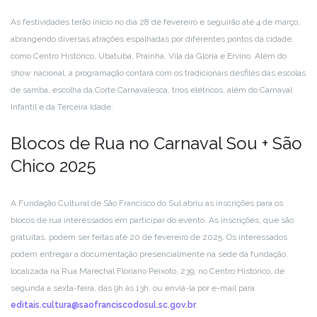
As festividades terão início no dia 28 de fevereiro e seguirão até 4 de março,
abrangendo diversas atrações espalhadas por diferentes pontos da cidade,
como Centro Histórico, Ubatuba, Prainha, Vila da Glória e Ervino. Além do
show nacional, a programação contará com os tradicionais desfiles das escolas
de samba, escolha da Corte Carnavalesca, trios elétricos, além do Carnaval
Infantil e da Terceira Idade.
Blocos de Rua no Carnaval Sou + São
Chico 2025
A Fundação Cultural de São Francisco do Sul abriu as inscrições para os
blocos de rua interessados em participar do evento. As inscrições, que são
gratuitas, podem ser feitas até 20 de fevereiro de 2025. Os interessados
podem entregar a documentação presencialmente na sede da fundação,
localizada na Rua Marechal Floriano Peixoto, 239, no Centro Histórico, de
segunda a sexta-feira, das 9h às 13h, ou enviá-la por e-mail para
editais.cultura@saofranciscodosul.sc.gov.br
.