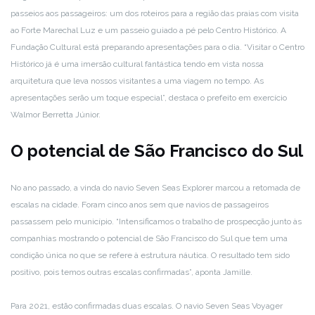
passeios aos passageiros: um dos roteiros para a região das praias com visita
ao Forte Marechal Luz e um passeio guiado a pé pelo Centro Histórico. A
Fundação Cultural está preparando apresentações para o dia. “Visitar o Centro
Histórico já é uma imersão cultural fantástica tendo em vista nossa
arquitetura que leva nossos visitantes a uma viagem no tempo. As
apresentações serão um toque especial”, destaca o prefeito em exercício
Walmor Berretta Júnior.
O potencial de São Francisco do Sul
No ano passado, a vinda do navio Seven Seas Explorer marcou a retomada de
escalas na cidade. Foram cinco anos sem que navios de passageiros
passassem pelo município. “Intensificamos o trabalho de prospecção junto às
companhias mostrando o potencial de São Francisco do Sul que tem uma
condição única no que se refere à estrutura náutica. O resultado tem sido
positivo, pois temos outras escalas confirmadas”, aponta Jamille.
Para 2021, estão confirmadas duas escalas. O navio Seven Seas Voyager