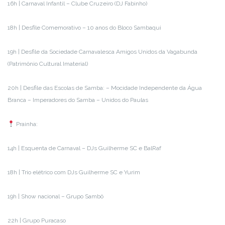
16h | Carnaval Infantil – Clube Cruzeiro (DJ Fabinho)
18h | Desfile Comemorativo – 10 anos do Bloco Sambaqui
19h | Desfile da Sociedade Carnavalesca Amigos Unidos da Vagabunda
(Patrimônio Cultural Imaterial)
20h | Desfile das Escolas de Samba: – Mocidade Independente da Água
Branca – Imperadores do Samba – Unidos do Paulas
Prainha:
14h | Esquenta de Carnaval – DJs Guilherme SC e BalRaf
18h | Trio elétrico com DJs Guilherme SC e Yurim
19h | Show nacional – Grupo Sambô
22h | Grupo Puracaso