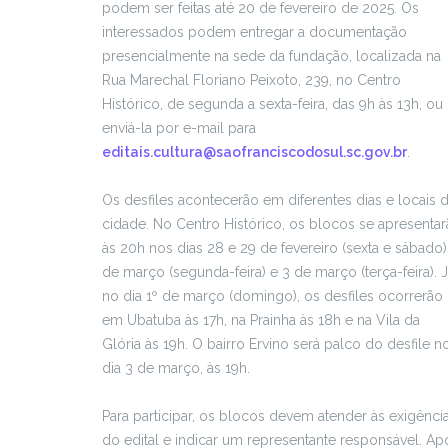
podem ser feitas até 20 de fevereiro de 2025. Os
interessados podem entregar a documentação
presencialmente na sede da fundação, localizada na
Rua Marechal Floriano Peixoto, 239, no Centro
Histórico, de segunda a sexta-feira, das 9h às 13h, ou
enviá-la por e-mail para
editais.cultura@saofranciscodosul.sc.gov.br
.
Os desfiles acontecerão em diferentes dias e locais 
cidade. No Centro Histórico, os blocos se apresenta
às 20h nos dias 28 e 29 de fevereiro (sexta e sábado)
de março (segunda-feira) e 3 de março (terça-feira). 
no dia 1º de março (domingo), os desfiles ocorrerão
em Ubatuba às 17h, na Prainha às 18h e na Vila da
Glória às 19h. O bairro Ervino será palco do desfile n
dia 3 de março, às 19h.
Para participar, os blocos devem atender às exigênci
do edital e indicar um representante responsável. Ap