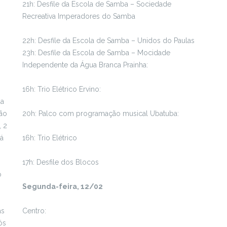
21h: Desfile da Escola de Samba – Sociedade
Recreativa Imperadores do Samba
22h: Desfile da Escola de Samba – Unidos do Paulas
23h: Desfile da Escola de Samba – Mocidade
Independente da Água Branca Prainha:
16h: Trio Elétrico Ervino:
da
rão
20h: Palco com programação musical Ubatuba:
, 2
Já
16h: Trio Elétrico
17h: Desfile dos Blocos
o
Segunda-feira, 12/02
as
Centro:
ós