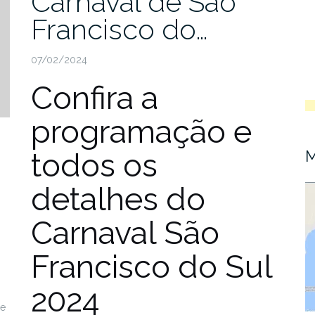
Carnaval de São
Francisco do…
07/02/2024
Confira a
programação e
todos os
M
detalhes do
Carnaval São
Francisco do Sul
2024
De