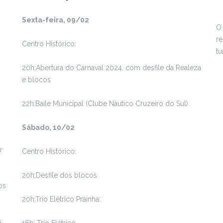
Sexta-feira, 09/02
O 
re
Centro Histórico:
tu
20h:Abertura do Carnaval 2024, com desfile da Realeza
e blocos
22h:Baile Municipal (Clube Náutico Cruzeiro do Sul)
Sábado, 10/02
r
Centro Histórico:
20h:Desfile dos blocos
os
20h:Trio Elétrico Prainha:
.