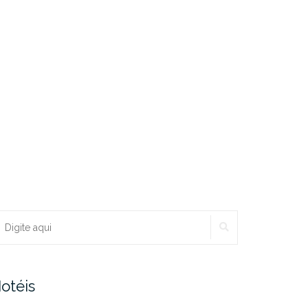
PESQUISAR
ocurar:
otéis