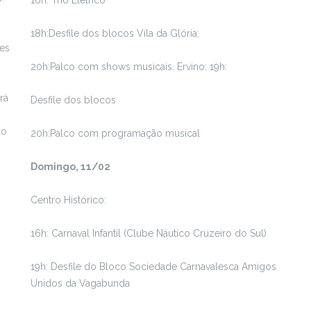
16h: Trio Elétrico
18h:Desfile dos blocos Vila da Glória:
ões
20h:Palco com shows musicais. Ervino: 19h:
rá
Desfile dos blocos
do
20h:Palco com programação musical
Domingo, 11/02
Centro Histórico:
16h: Carnaval Infantil (Clube Náutico Cruzeiro do Sul)
19h: Desfile do Bloco Sociedade Carnavalesca Amigos
Unidos da Vagabunda