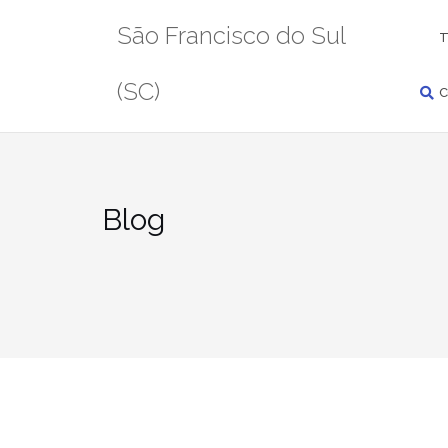
Pular
PESQUISAR
São Francisco do Sul
para
T
conteúdo
(SC)
C
Blog