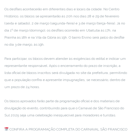
Os desfiles acontecerão em diferentes dias e locais da cidade. No Centro
Histórico, os blocos se apresentarão às 20h nos dias 28 e 29 de fevereiro
(sexta e sábado), 2 de março (segunda-feira) e 3 de março (terça-feira). Já no
dia 1º de março (domingo), os desfiles ocorrerão em Ubatuba às 17h, na
Prainha às 18h e na Vila da Glória às 19h. O bairro Ervino será palco do desfile
no dia 3 de março, às 19h.
Para participar, os blocos devem atender às exigências do edital e indicar um
representante responsável. Após o encerramento do prazo de inscrição, a
lista oficial de blocos inscritos será divulgada no site da prefeitura, permitindo
que a população confira e apresente impugnações, se necessário, dentro de
um prazo de 24 horas.
Os blocos aprovados farão parte da programação oficial e dos materiais de
divulgação do evento, contribuindo para que o Carnaval de São Francisco do
Sul 2025 seja uma celebração inesquecível para moradores e turistas.
CONFIRA A PROGRAMAÇÃO COMPLETA DO CARNAVAL SÃO FRANCISCO