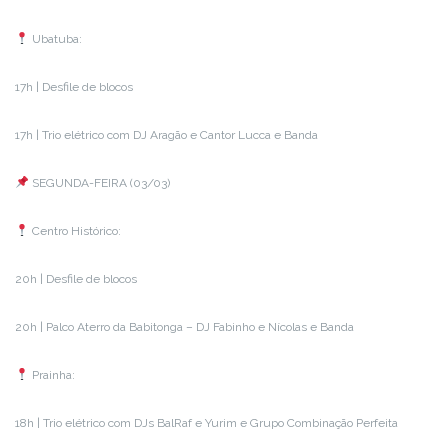
Ubatuba:
17h | Desfile de blocos
17h | Trio elétrico com DJ Aragão e Cantor Lucca e Banda
SEGUNDA-FEIRA (03/03)
Centro Histórico:
20h | Desfile de blocos
20h | Palco Aterro da Babitonga – DJ Fabinho e Nícolas e Banda
Prainha:
18h | Trio elétrico com DJs BalRaf e Yurim e Grupo Combinação Perfeita