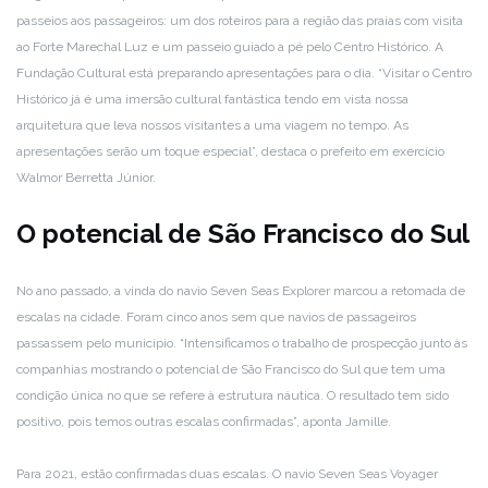
passeios aos passageiros: um dos roteiros para a região das praias com visita
ao Forte Marechal Luz e um passeio guiado a pé pelo Centro Histórico. A
Fundação Cultural está preparando apresentações para o dia. “Visitar o Centro
Histórico já é uma imersão cultural fantástica tendo em vista nossa
arquitetura que leva nossos visitantes a uma viagem no tempo. As
apresentações serão um toque especial”, destaca o prefeito em exercício
Walmor Berretta Júnior.
O potencial de São Francisco do Sul
No ano passado, a vinda do navio Seven Seas Explorer marcou a retomada de
escalas na cidade. Foram cinco anos sem que navios de passageiros
passassem pelo município. “Intensificamos o trabalho de prospecção junto às
companhias mostrando o potencial de São Francisco do Sul que tem uma
condição única no que se refere à estrutura náutica. O resultado tem sido
positivo, pois temos outras escalas confirmadas”, aponta Jamille.
Para 2021, estão confirmadas duas escalas. O navio Seven Seas Voyager