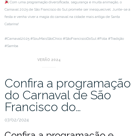
Com uma programação diversificada, segurança e muita animação, o
Carnaval 2025 de São Francisco do Sul promete ser inesquecível. Junte-se à
festa e venha viver a magia do carnaval na cidade mais antiga de Santa
Catarina!
#Carnaval2025 #SouMaisSãoChico #SãoFranciscoDoSul #Folia #Tradição
#Samba
VERÃO 2024
Confira a programação
do Carnaval de São
Francisco do…
07/02/2024
Confira a programação e