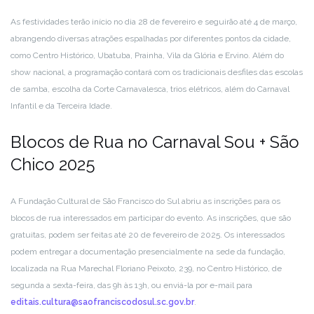
As festividades terão início no dia 28 de fevereiro e seguirão até 4 de março,
abrangendo diversas atrações espalhadas por diferentes pontos da cidade,
como Centro Histórico, Ubatuba, Prainha, Vila da Glória e Ervino. Além do
show nacional, a programação contará com os tradicionais desfiles das escolas
de samba, escolha da Corte Carnavalesca, trios elétricos, além do Carnaval
Infantil e da Terceira Idade.
Blocos de Rua no Carnaval Sou + São
Chico 2025
A Fundação Cultural de São Francisco do Sul abriu as inscrições para os
blocos de rua interessados em participar do evento. As inscrições, que são
gratuitas, podem ser feitas até 20 de fevereiro de 2025. Os interessados
podem entregar a documentação presencialmente na sede da fundação,
localizada na Rua Marechal Floriano Peixoto, 239, no Centro Histórico, de
segunda a sexta-feira, das 9h às 13h, ou enviá-la por e-mail para
editais.cultura@saofranciscodosul.sc.gov.br
.