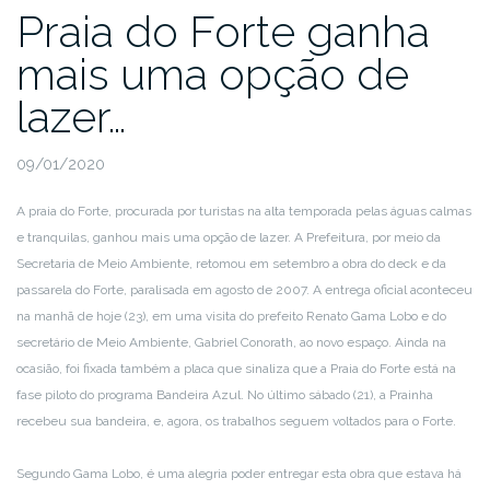
Praia do Forte ganha
mais uma opção de
lazer…
09/01/2020
A praia do Forte, procurada por turistas na alta temporada pelas águas calmas
e tranquilas, ganhou mais uma opção de lazer. A Prefeitura, por meio da
Secretaria de Meio Ambiente, retomou em setembro a obra do deck e da
passarela do Forte, paralisada em agosto de 2007. A entrega oficial aconteceu
na manhã de hoje (23), em uma visita do prefeito Renato Gama Lobo e do
secretário de Meio Ambiente, Gabriel Conorath, ao novo espaço. Ainda na
ocasião, foi fixada também a placa que sinaliza que a Praia do Forte está na
fase piloto do programa Bandeira Azul. No último sábado (21), a Prainha
recebeu sua bandeira, e, agora, os trabalhos seguem voltados para o Forte.
Segundo Gama Lobo, é uma alegria poder entregar esta obra que estava há