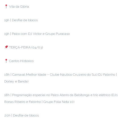
Vila da Glória:
19h | Desfile de blocos
19h | Palco com DJ Victor e Grupo Puracaso
TERÇA-FEIRA (04/03)
Centro Histórico:
16h | Carnaval Melhor Idade – Clube Náutico Cruzeiro do Sul (DJ Fabinho |
Dorley e Banda)
18h | Programação especial no Palco Aterro da Babitonga e trio elétrico (DJs
Ronas Ribeiro e Fabinho | Grupo Folia Nota 10)
20h | Desfile de blocos