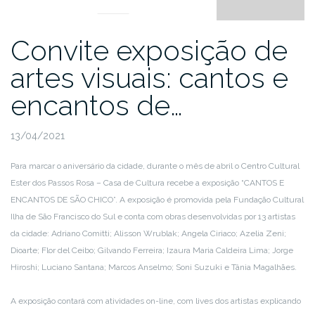
Convite exposição de
artes visuais: cantos e
encantos de…
13/04/2021
Para marcar o aniversário da cidade, durante o mês de abril o Centro Cultural
Ester dos Passos Rosa – Casa de Cultura recebe a exposição “CANTOS E
ENCANTOS DE SÃO CHICO”. A exposição é promovida pela Fundação Cultural
Ilha de São Francisco do Sul e conta com obras desenvolvidas por 13 artistas
da cidade: Adriano Comitti; Alisson Wrublak; Angela Ciriaco; Azelia Zeni;
Dioarte; Flor del Ceibo; Gilvando Ferreira; Izaura Maria Caldeira Lima; Jorge
Hiroshi; Luciano Santana; Marcos Anselmo; Soni Suzuki e Tânia Magalhães.
A exposição contará com atividades on-line, com lives dos artistas explicando