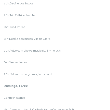
20h:Desfile dos blocos
20h:Trio Elétrico Prainha:
16h: Trio Elétrico
18h:Desfile dos blocos Vila da Glória:
20h:Palco com shows musicais. Ervino: 19h:
Desfile dos blocos
20h:Palco com programação musical
Domingo, 11/02
Centro Histórico:
16h: Carnaval Infantil (Clube Náutico Cruzeiro do Sul)