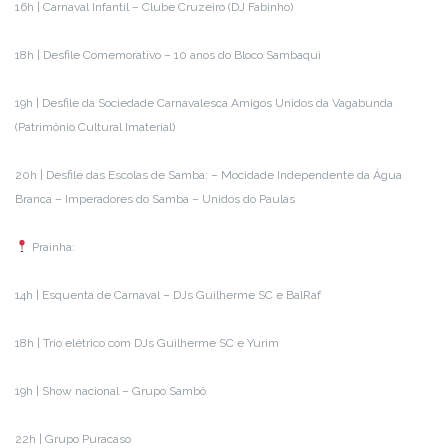
16h | Carnaval Infantil – Clube Cruzeiro (DJ Fabinho)
18h | Desfile Comemorativo – 10 anos do Bloco Sambaqui
19h | Desfile da Sociedade Carnavalesca Amigos Unidos da Vagabunda
(Patrimônio Cultural Imaterial)
20h | Desfile das Escolas de Samba: – Mocidade Independente da Água
Branca – Imperadores do Samba – Unidos do Paulas
Prainha:
14h | Esquenta de Carnaval – DJs Guilherme SC e BalRaf
18h | Trio elétrico com DJs Guilherme SC e Yurim
19h | Show nacional – Grupo Sambô
22h | Grupo Puracaso