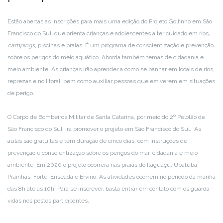
Estão abertas as inscrições para mais uma edição do Projeto Golfinho em São
Francisco do Sul, que orienta crianças e adolescentes a ter cuidado em rios,
campings
, piscinas e praias. É um programa de conscientização e prevenção
sobre os perigos do meio aquático. Aborda também temas de cidadania e
meio ambiente. As crianças irão aprender a como se banhar em locais de rios,
reprezas e no litoral, bem como auxiliar pessoas que estiverem em situações
de perigo.
O Corpo de Bombeiros Militar de Santa Catarina, por meio do 2º Pelotão de
São Francisco do Sul, irá promover o projeto em São Francisco do Sul. As
aulas são gratuitas e têm duração de cinco dias, com instruções de
prevenção e conscientização sobre os perigos do mar, cidadania e meio
ambiente. Em 2020 o projeto ocorrerá nas praias do Itaguaçu, Ubatuba,
Prainhas, Forte, Enseada e Ervino. As atividades ocorrem no período da manhã
das 8h até às 10h. Para se inscrever, basta entrar em contato com os guarda-
vidas nos postos participantes.