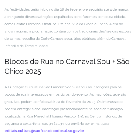
As festividades terão início no dia 28 de fevereiro e seguirão até 4 de março,
abrangendo diversas atrações espalhadas por diferentes pontos da cidade,
como Centro Histórico, Ubatuba, Prainha, Vila da Glória e Ervino. Além do
show nacional, a programação contará com os tradicionais desfiles das escolas
de samba, escolha da Corte Carnavalesca, trios elétricos, além do Carnaval
Infantil e da Terceira Idade.
Blocos de Rua no Carnaval Sou + São
Chico 2025
A Fundação Cultural de São Francisco do Sul abriu as inscrições para os
blocos de rua interessados em participar do evento. As inscrições, que são
gratuitas, podem ser feitas até 20 de fevereiro de 2025. Os interessados
podem entregar a documentação presencialmente na sede da fundação,
localizada na Rua Marechal Floriano Peixoto, 239, no Centro Histórico, de
segunda a sexta-feira, das 9h às 13h, ou enviá-la por e-mail para
editais.cultura@saofranciscodosul.sc.gov.br
.