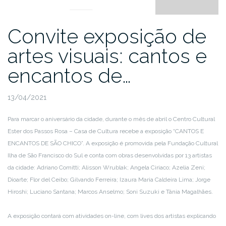
Convite exposição de
artes visuais: cantos e
encantos de…
13/04/2021
Para marcar o aniversário da cidade, durante o mês de abril o Centro Cultural
Ester dos Passos Rosa – Casa de Cultura recebe a exposição “CANTOS E
ENCANTOS DE SÃO CHICO”. A exposição é promovida pela Fundação Cultural
Ilha de São Francisco do Sul e conta com obras desenvolvidas por 13 artistas
da cidade: Adriano Comitti; Alisson Wrublak; Angela Ciriaco; Azelia Zeni;
Dioarte; Flor del Ceibo; Gilvando Ferreira; Izaura Maria Caldeira Lima; Jorge
Hiroshi; Luciano Santana; Marcos Anselmo; Soni Suzuki e Tânia Magalhães.
A exposição contará com atividades on-line, com lives dos artistas explicando