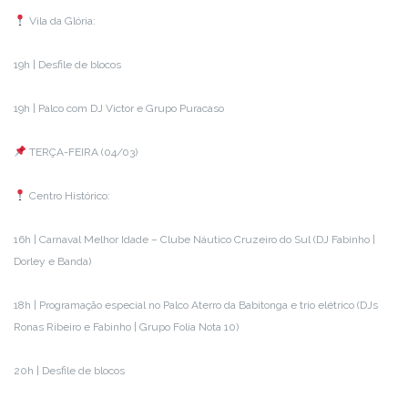
Vila da Glória:
19h | Desfile de blocos
19h | Palco com DJ Victor e Grupo Puracaso
TERÇA-FEIRA (04/03)
Centro Histórico:
16h | Carnaval Melhor Idade – Clube Náutico Cruzeiro do Sul (DJ Fabinho |
Dorley e Banda)
18h | Programação especial no Palco Aterro da Babitonga e trio elétrico (DJs
Ronas Ribeiro e Fabinho | Grupo Folia Nota 10)
20h | Desfile de blocos