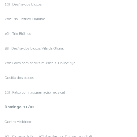
20h:Desfile dos blocos
20h:Trio Elétrico Prainha:
16h: Trio Elétrico
18h:Desfile dos blocos Vila da Glória:
20h:Palco com shows musicais. Ervino: 19h:
Desfile dos blocos
20h:Palco com programação musical
Domingo, 11/02
Centro Histórico:
16h: Carnaval Infantil (Clube Náutico Cruzeiro do Sul)