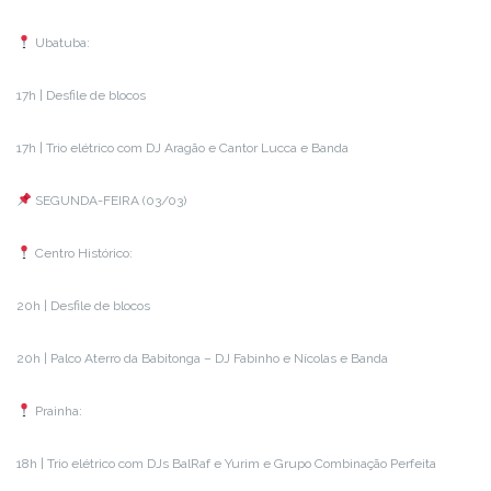
Ubatuba:
17h | Desfile de blocos
17h | Trio elétrico com DJ Aragão e Cantor Lucca e Banda
SEGUNDA-FEIRA (03/03)
Centro Histórico:
20h | Desfile de blocos
20h | Palco Aterro da Babitonga – DJ Fabinho e Nícolas e Banda
Prainha:
18h | Trio elétrico com DJs BalRaf e Yurim e Grupo Combinação Perfeita