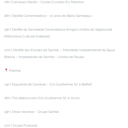
16h | Carnaval Infantil – Clube Cruzeiro (DJ Fabinho)
18h | Desfile Comemorativo – 10 anos do Bloco Sambaqui
19h | Desfile da Sociedade Carnavalesca Amigos Unidos da Vagabunda
(Patrimônio Cultural Imaterial)
20h | Desfile das Escolas de Samba: – Mocidade Independente da Água
Branca – Imperadores do Samba – Unidos do Paulas
Prainha:
14h | Esquenta de Carnaval – DJs Guilherme SC e BalRaf
18h | Trio elétrico com DJs Guilherme SC e Yurim
19h | Show nacional – Grupo Sambô
22h | Grupo Puracaso