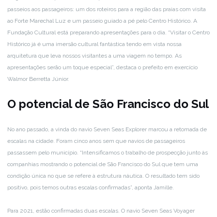
passeios aos passageiros: um dos roteiros para a região das praias com visita
ao Forte Marechal Luz e um passeio guiado a pé pelo Centro Histórico. A
Fundação Cultural está preparando apresentações para o dia. “Visitar o Centro
Histórico já é uma imersão cultural fantástica tendo em vista nossa
arquitetura que leva nossos visitantes a uma viagem no tempo. As
apresentações serão um toque especial”, destaca o prefeito em exercício
Walmor Berretta Júnior.
O potencial de São Francisco do Sul
No ano passado, a vinda do navio Seven Seas Explorer marcou a retomada de
escalas na cidade. Foram cinco anos sem que navios de passageiros
passassem pelo município. “Intensificamos o trabalho de prospecção junto às
companhias mostrando o potencial de São Francisco do Sul que tem uma
condição única no que se refere à estrutura náutica. O resultado tem sido
positivo, pois temos outras escalas confirmadas”, aponta Jamille.
Para 2021, estão confirmadas duas escalas. O navio Seven Seas Voyager