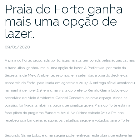
Praia do Forte ganha
mais uma opção de
lazer…
09/01/2020
A praia do Forte, procurada por turistas na alta temporada pelas águas calmas
e tranquilas, ganhou mais uma opção de lazer. A Prefeitura, por meio da
Secretaria de Meio Ambiente, retomou em setembro a obra do deck e da
passarela do Forte, paralisada em agosto de 2007. A entrega oficial aconteceu
na manhã de hoje (23), em uma visita do prefeito Renato Gama Lobo e do
secretário de Meio Ambiente, Gabriel Conorath, ao novo espaço. Ainda na
ocasião, foi fixada também a placa que sinaliza que a Praia do Forte está na
fase piloto do programa Bandeira Azul. No último sábado (21), a Prainha
recebeu sua bandeira, e, agora, os trabalhos seguem voltados para o Forte.
Segundo Gama Lobo, é uma alegria poder entregar esta obra que estava há