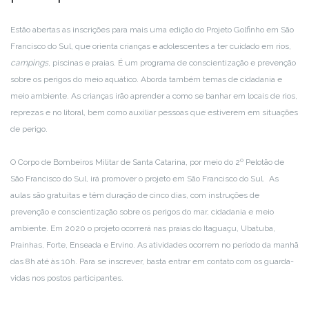
Estão abertas as inscrições para mais uma edição do Projeto Golfinho em São
Francisco do Sul, que orienta crianças e adolescentes a ter cuidado em rios,
campings
, piscinas e praias. É um programa de conscientização e prevenção
sobre os perigos do meio aquático. Aborda também temas de cidadania e
meio ambiente. As crianças irão aprender a como se banhar em locais de rios,
reprezas e no litoral, bem como auxiliar pessoas que estiverem em situações
de perigo.
O Corpo de Bombeiros Militar de Santa Catarina, por meio do 2º Pelotão de
São Francisco do Sul, irá promover o projeto em São Francisco do Sul. As
aulas são gratuitas e têm duração de cinco dias, com instruções de
prevenção e conscientização sobre os perigos do mar, cidadania e meio
ambiente. Em 2020 o projeto ocorrerá nas praias do Itaguaçu, Ubatuba,
Prainhas, Forte, Enseada e Ervino. As atividades ocorrem no período da manhã
das 8h até às 10h. Para se inscrever, basta entrar em contato com os guarda-
vidas nos postos participantes.