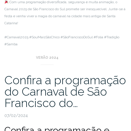
Com uma programação diversificada, segurança e muita animação, o
Carnaval 2025 de São Francisco do Sul promete ser inesquecível. Junte-se à
festa e venha viver a magia do carnaval na cidade mais antiga de Santa
Catarina!
#Carnaval2025 #SouMaisSãoChico #SãoFranciscoDoSul #Folia #Tradição
#Samba
VERÃO 2024
Confira a programação
do Carnaval de São
Francisco do…
07/02/2024
Confira a programação e