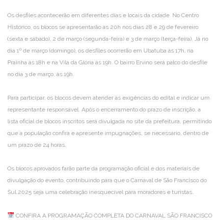
Os desfiles acontecerão em diferentes dias e locais da cidade. No Centro
Histórico, os blocos se apresentarão às 20h nos dias 28 e 29 de fevereiro
(sexta e sábado), 2 de março (segunda-feira) e 3 de março (terça-feira). Já no
dia 1º de março (domingo), os desfiles ocorrerão em Ubatuba às 17h, na
Prainha às 18h e na Vila da Glória às 19h. O bairro Ervino será palco do desfile
no dia 3 de março, às 19h.
Para participar, os blocos devem atender às exigências do edital e indicar um
representante responsável. Após o encerramento do prazo de inscrição, a
lista oficial de blocos inscritos será divulgada no site da prefeitura, permitindo
que a população confira e apresente impugnações, se necessário, dentro de
um prazo de 24 horas.
Os blocos aprovados farão parte da programação oficial e dos materiais de
divulgação do evento, contribuindo para que o Carnaval de São Francisco do
Sul 2025 seja uma celebração inesquecível para moradores e turistas.
CONFIRA A PROGRAMAÇÃO COMPLETA DO CARNAVAL SÃO FRANCISCO