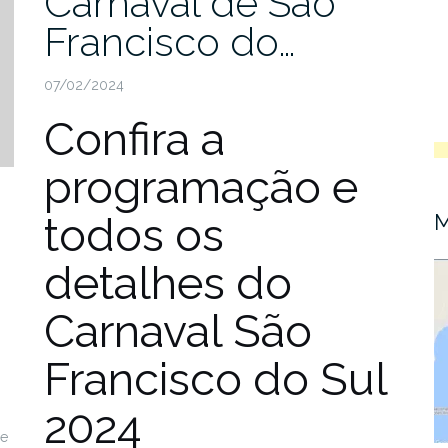
Carnaval de São
Francisco do…
07/02/2024
Confira a
programação e
todos os
M
detalhes do
Carnaval São
Francisco do Sul
2024
De