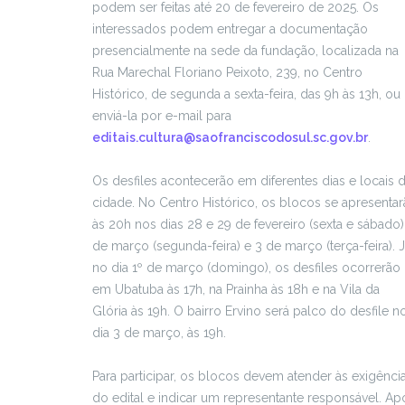
podem ser feitas até 20 de fevereiro de 2025. Os
interessados podem entregar a documentação
presencialmente na sede da fundação, localizada na
Rua Marechal Floriano Peixoto, 239, no Centro
Histórico, de segunda a sexta-feira, das 9h às 13h, ou
enviá-la por e-mail para
editais.cultura@saofranciscodosul.sc.gov.br
.
Os desfiles acontecerão em diferentes dias e locais 
cidade. No Centro Histórico, os blocos se apresenta
às 20h nos dias 28 e 29 de fevereiro (sexta e sábado)
de março (segunda-feira) e 3 de março (terça-feira). 
no dia 1º de março (domingo), os desfiles ocorrerão
em Ubatuba às 17h, na Prainha às 18h e na Vila da
Glória às 19h. O bairro Ervino será palco do desfile n
dia 3 de março, às 19h.
Para participar, os blocos devem atender às exigênci
do edital e indicar um representante responsável. Ap