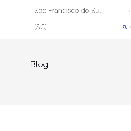
Pular
PESQUISAR
São Francisco do Sul
para
T
conteúdo
(SC)
C
Blog