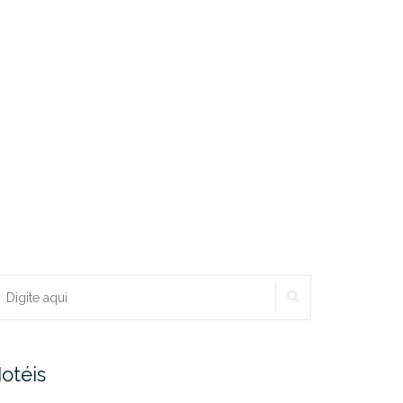
PESQUISAR
ocurar:
otéis