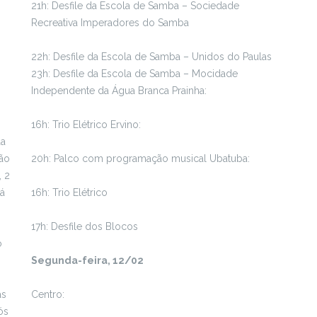
21h: Desfile da Escola de Samba – Sociedade
Recreativa Imperadores do Samba
22h: Desfile da Escola de Samba – Unidos do Paulas
23h: Desfile da Escola de Samba – Mocidade
Independente da Água Branca Prainha:
16h: Trio Elétrico Ervino:
da
rão
20h: Palco com programação musical Ubatuba:
, 2
Já
16h: Trio Elétrico
17h: Desfile dos Blocos
o
Segunda-feira, 12/02
as
Centro:
ós