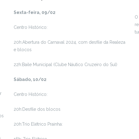
Sexta-feira, 09/02
O 
re
Centro Histórico:
tu
20h:Abertura do Carnaval 2024, com desfile da Realeza
e blocos
22h:Baile Municipal (Clube Náutico Cruzeiro do Sul)
Sábado, 10/02
r
Centro Histórico:
20h:Desfile dos blocos
os
20h:Trio Elétrico Prainha:
.