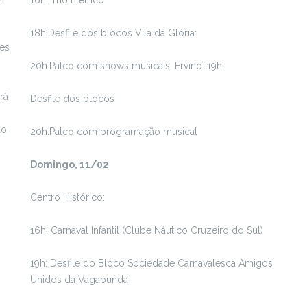
16h: Trio Elétrico
18h:Desfile dos blocos Vila da Glória:
ões
20h:Palco com shows musicais. Ervino: 19h:
rá
Desfile dos blocos
do
20h:Palco com programação musical
Domingo, 11/02
Centro Histórico:
16h: Carnaval Infantil (Clube Náutico Cruzeiro do Sul)
19h: Desfile do Bloco Sociedade Carnavalesca Amigos
Unidos da Vagabunda