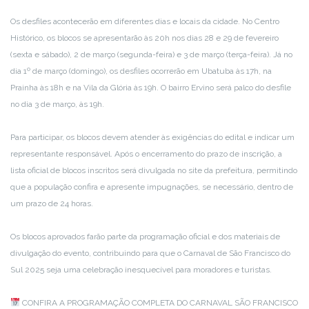
Os desfiles acontecerão em diferentes dias e locais da cidade. No Centro
Histórico, os blocos se apresentarão às 20h nos dias 28 e 29 de fevereiro
(sexta e sábado), 2 de março (segunda-feira) e 3 de março (terça-feira). Já no
dia 1º de março (domingo), os desfiles ocorrerão em Ubatuba às 17h, na
Prainha às 18h e na Vila da Glória às 19h. O bairro Ervino será palco do desfile
no dia 3 de março, às 19h.
Para participar, os blocos devem atender às exigências do edital e indicar um
representante responsável. Após o encerramento do prazo de inscrição, a
lista oficial de blocos inscritos será divulgada no site da prefeitura, permitindo
que a população confira e apresente impugnações, se necessário, dentro de
um prazo de 24 horas.
Os blocos aprovados farão parte da programação oficial e dos materiais de
divulgação do evento, contribuindo para que o Carnaval de São Francisco do
Sul 2025 seja uma celebração inesquecível para moradores e turistas.
CONFIRA A PROGRAMAÇÃO COMPLETA DO CARNAVAL SÃO FRANCISCO