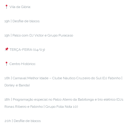
Vila da Glória:
19h | Desfile de blocos
19h | Palco com DJ Victor e Grupo Puracaso
TERÇA-FEIRA (04/03)
Centro Histórico:
16h | Carnaval Melhor Idade – Clube Náutico Cruzeiro do Sul (DJ Fabinho |
Dorley e Banda)
18h | Programação especial no Palco Aterro da Babitonga e trio elétrico (DJs
Ronas Ribeiro e Fabinho | Grupo Folia Nota 10)
20h | Desfile de blocos