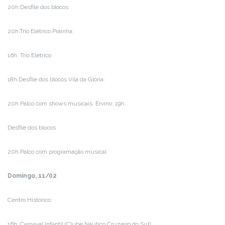
20h:Desfile dos blocos
20h:Trio Elétrico Prainha:
16h: Trio Elétrico
18h:Desfile dos blocos Vila da Glória:
20h:Palco com shows musicais. Ervino: 19h:
Desfile dos blocos
20h:Palco com programação musical
Domingo, 11/02
Centro Histórico:
16h: Carnaval Infantil (Clube Náutico Cruzeiro do Sul)