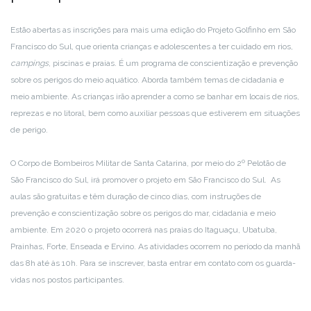
Estão abertas as inscrições para mais uma edição do Projeto Golfinho em São
Francisco do Sul, que orienta crianças e adolescentes a ter cuidado em rios,
campings
, piscinas e praias. É um programa de conscientização e prevenção
sobre os perigos do meio aquático. Aborda também temas de cidadania e
meio ambiente. As crianças irão aprender a como se banhar em locais de rios,
reprezas e no litoral, bem como auxiliar pessoas que estiverem em situações
de perigo.
O Corpo de Bombeiros Militar de Santa Catarina, por meio do 2º Pelotão de
São Francisco do Sul, irá promover o projeto em São Francisco do Sul. As
aulas são gratuitas e têm duração de cinco dias, com instruções de
prevenção e conscientização sobre os perigos do mar, cidadania e meio
ambiente. Em 2020 o projeto ocorrerá nas praias do Itaguaçu, Ubatuba,
Prainhas, Forte, Enseada e Ervino. As atividades ocorrem no período da manhã
das 8h até às 10h. Para se inscrever, basta entrar em contato com os guarda-
vidas nos postos participantes.