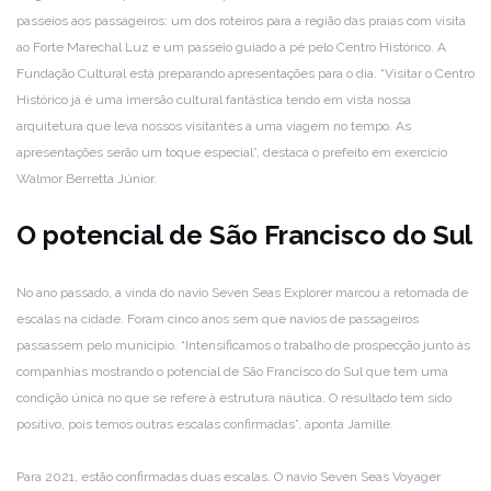
passeios aos passageiros: um dos roteiros para a região das praias com visita
ao Forte Marechal Luz e um passeio guiado a pé pelo Centro Histórico. A
Fundação Cultural está preparando apresentações para o dia. “Visitar o Centro
Histórico já é uma imersão cultural fantástica tendo em vista nossa
arquitetura que leva nossos visitantes a uma viagem no tempo. As
apresentações serão um toque especial”, destaca o prefeito em exercício
Walmor Berretta Júnior.
O potencial de São Francisco do Sul
No ano passado, a vinda do navio Seven Seas Explorer marcou a retomada de
escalas na cidade. Foram cinco anos sem que navios de passageiros
passassem pelo município. “Intensificamos o trabalho de prospecção junto às
companhias mostrando o potencial de São Francisco do Sul que tem uma
condição única no que se refere à estrutura náutica. O resultado tem sido
positivo, pois temos outras escalas confirmadas”, aponta Jamille.
Para 2021, estão confirmadas duas escalas. O navio Seven Seas Voyager