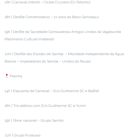
16h | Carnaval Infantil – Clube Cruzeiro (DJ Fabinho)
18h | Desfile Comemorativo – 10 anos do Bloco Sambaqui
19h | Desfile da Sociedade Carnavalesca Amigos Unidos da Vagabunda
(Patrimônio Cultural Imaterial)
20h | Desfile das Escolas de Samba: – Mocidade Independente da Água
Branca – Imperadores do Samba – Unidos do Paulas
Prainha:
14h | Esquenta de Carnaval – DJs Guilherme SC e BalRaf
18h | Trio elétrico com DJs Guilherme SC e Yurim
19h | Show nacional – Grupo Sambô
22h | Grupo Puracaso