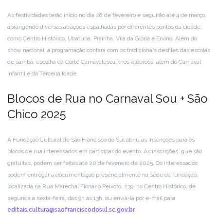
As festividades terão início no dia 28 de fevereiro e seguirão até 4 de março,
abrangendo diversas atrações espalhadas por diferentes pontos da cidade,
como Centro Histórico, Ubatuba, Prainha, Vila da Glória e Ervino. Além do
show nacional, a programação contará com os tradicionais desfiles das escolas
de samba, escolha da Corte Carnavalesca, trios elétricos, além do Carnaval
Infantil e da Terceira Idade.
Blocos de Rua no Carnaval Sou + São
Chico 2025
A Fundação Cultural de São Francisco do Sul abriu as inscrições para os
blocos de rua interessados em participar do evento. As inscrições, que são
gratuitas, podem ser feitas até 20 de fevereiro de 2025. Os interessados
podem entregar a documentação presencialmente na sede da fundação,
localizada na Rua Marechal Floriano Peixoto, 239, no Centro Histórico, de
segunda a sexta-feira, das 9h às 13h, ou enviá-la por e-mail para
editais.cultura@saofranciscodosul.sc.gov.br
.