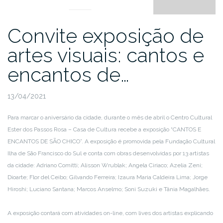
Convite exposição de
artes visuais: cantos e
encantos de…
13/04/2021
Para marcar o aniversário da cidade, durante o mês de abril o Centro Cultural
Ester dos Passos Rosa – Casa de Cultura recebe a exposição “CANTOS E
ENCANTOS DE SÃO CHICO”. A exposição é promovida pela Fundação Cultural
Ilha de São Francisco do Sul e conta com obras desenvolvidas por 13 artistas
da cidade: Adriano Comitti; Alisson Wrublak; Angela Ciriaco; Azelia Zeni;
Dioarte; Flor del Ceibo; Gilvando Ferreira; Izaura Maria Caldeira Lima; Jorge
Hiroshi; Luciano Santana; Marcos Anselmo; Soni Suzuki e Tânia Magalhães.
A exposição contará com atividades on-line, com lives dos artistas explicando