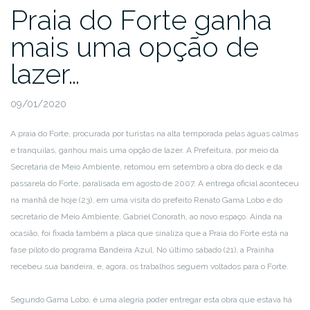
Praia do Forte ganha
mais uma opção de
lazer…
09/01/2020
A praia do Forte, procurada por turistas na alta temporada pelas águas calmas
e tranquilas, ganhou mais uma opção de lazer. A Prefeitura, por meio da
Secretaria de Meio Ambiente, retomou em setembro a obra do deck e da
passarela do Forte, paralisada em agosto de 2007. A entrega oficial aconteceu
na manhã de hoje (23), em uma visita do prefeito Renato Gama Lobo e do
secretário de Meio Ambiente, Gabriel Conorath, ao novo espaço. Ainda na
ocasião, foi fixada também a placa que sinaliza que a Praia do Forte está na
fase piloto do programa Bandeira Azul. No último sábado (21), a Prainha
recebeu sua bandeira, e, agora, os trabalhos seguem voltados para o Forte.
Segundo Gama Lobo, é uma alegria poder entregar esta obra que estava há