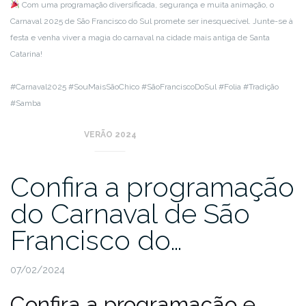
Com uma programação diversificada, segurança e muita animação, o
Carnaval 2025 de São Francisco do Sul promete ser inesquecível. Junte-se à
festa e venha viver a magia do carnaval na cidade mais antiga de Santa
Catarina!
#Carnaval2025 #SouMaisSãoChico #SãoFranciscoDoSul #Folia #Tradição
#Samba
VERÃO 2024
Confira a programação
do Carnaval de São
Francisco do…
07/02/2024
Confira a programação e