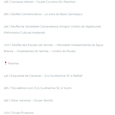
16h | Carnaval Infantil – Clube Cruzeiro (DJ Fabinho)
18h | Desfile Comemorativo – 10 anos do Bloco Sambaqui
19h | Desfile da Sociedade Carnavalesca Amigos Unidos da Vagabunda
(Patrimônio Cultural Imaterial)
20h | Desfile das Escolas de Samba: – Mocidade Independente da Água
Branca – Imperadores do Samba – Unidos do Paulas
Prainha:
14h | Esquenta de Carnaval – DJs Guilherme SC e BalRaf
18h | Trio elétrico com DJs Guilherme SC e Yurim
19h | Show nacional – Grupo Sambô
22h | Grupo Puracaso