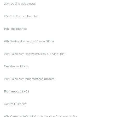
20h:Desfile dos blocos
20h:Trio Elétrico Prainha:
16h: Trio Elétrico
18h:Desfile dos blocos Vila da Glória:
20h:Palco com shows musicais. Ervino: 19h:
Desfile dos blocos
20h:Palco com programação musical
Domingo, 11/02
Centro Histórico:
16h: Carnaval Infantil (Clube Náutico Cruzeiro do Sul)