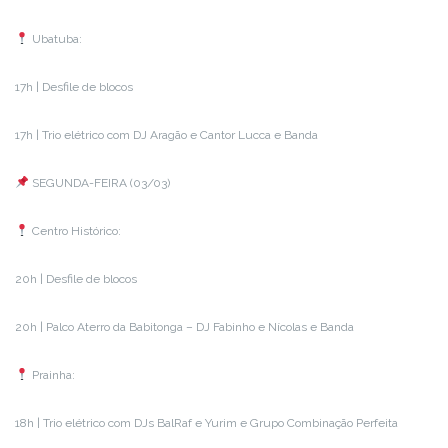
Ubatuba:
17h | Desfile de blocos
17h | Trio elétrico com DJ Aragão e Cantor Lucca e Banda
SEGUNDA-FEIRA (03/03)
Centro Histórico:
20h | Desfile de blocos
20h | Palco Aterro da Babitonga – DJ Fabinho e Nícolas e Banda
Prainha:
18h | Trio elétrico com DJs BalRaf e Yurim e Grupo Combinação Perfeita