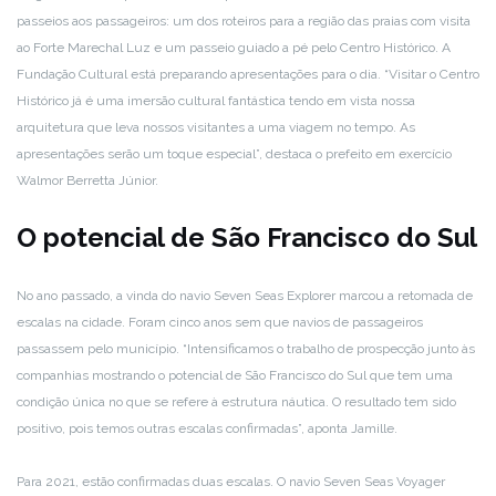
passeios aos passageiros: um dos roteiros para a região das praias com visita
ao Forte Marechal Luz e um passeio guiado a pé pelo Centro Histórico. A
Fundação Cultural está preparando apresentações para o dia. “Visitar o Centro
Histórico já é uma imersão cultural fantástica tendo em vista nossa
arquitetura que leva nossos visitantes a uma viagem no tempo. As
apresentações serão um toque especial”, destaca o prefeito em exercício
Walmor Berretta Júnior.
O potencial de São Francisco do Sul
No ano passado, a vinda do navio Seven Seas Explorer marcou a retomada de
escalas na cidade. Foram cinco anos sem que navios de passageiros
passassem pelo município. “Intensificamos o trabalho de prospecção junto às
companhias mostrando o potencial de São Francisco do Sul que tem uma
condição única no que se refere à estrutura náutica. O resultado tem sido
positivo, pois temos outras escalas confirmadas”, aponta Jamille.
Para 2021, estão confirmadas duas escalas. O navio Seven Seas Voyager