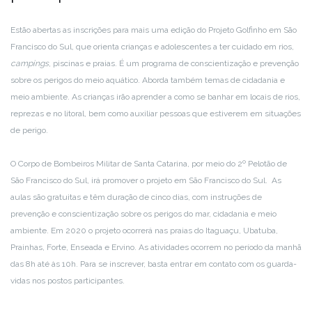
Estão abertas as inscrições para mais uma edição do Projeto Golfinho em São
Francisco do Sul, que orienta crianças e adolescentes a ter cuidado em rios,
campings
, piscinas e praias. É um programa de conscientização e prevenção
sobre os perigos do meio aquático. Aborda também temas de cidadania e
meio ambiente. As crianças irão aprender a como se banhar em locais de rios,
reprezas e no litoral, bem como auxiliar pessoas que estiverem em situações
de perigo.
O Corpo de Bombeiros Militar de Santa Catarina, por meio do 2º Pelotão de
São Francisco do Sul, irá promover o projeto em São Francisco do Sul. As
aulas são gratuitas e têm duração de cinco dias, com instruções de
prevenção e conscientização sobre os perigos do mar, cidadania e meio
ambiente. Em 2020 o projeto ocorrerá nas praias do Itaguaçu, Ubatuba,
Prainhas, Forte, Enseada e Ervino. As atividades ocorrem no período da manhã
das 8h até às 10h. Para se inscrever, basta entrar em contato com os guarda-
vidas nos postos participantes.