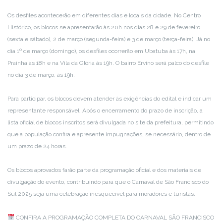
Os desfiles acontecerão em diferentes dias e locais da cidade. No Centro
Histórico, os blocos se apresentarão às 20h nos dias 28 e 29 de fevereiro
(sexta e sábado), 2 de março (segunda-feira) e 3 de março (terça-feira). Já no
dia 1º de março (domingo), os desfiles ocorrerão em Ubatuba às 17h, na
Prainha às 18h e na Vila da Glória às 19h. O bairro Ervino será palco do desfile
no dia 3 de março, às 19h.
Para participar, os blocos devem atender às exigências do edital e indicar um
representante responsável. Após o encerramento do prazo de inscrição, a
lista oficial de blocos inscritos será divulgada no site da prefeitura, permitindo
que a população confira e apresente impugnações, se necessário, dentro de
um prazo de 24 horas.
Os blocos aprovados farão parte da programação oficial e dos materiais de
divulgação do evento, contribuindo para que o Carnaval de São Francisco do
Sul 2025 seja uma celebração inesquecível para moradores e turistas.
CONFIRA A PROGRAMAÇÃO COMPLETA DO CARNAVAL SÃO FRANCISCO