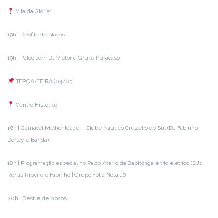
Vila da Glória:
19h | Desfile de blocos
19h | Palco com DJ Victor e Grupo Puracaso
TERÇA-FEIRA (04/03)
Centro Histórico:
16h | Carnaval Melhor Idade – Clube Náutico Cruzeiro do Sul (DJ Fabinho |
Dorley e Banda)
18h | Programação especial no Palco Aterro da Babitonga e trio elétrico (DJs
Ronas Ribeiro e Fabinho | Grupo Folia Nota 10)
20h | Desfile de blocos