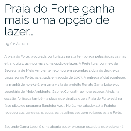
Praia do Forte ganha
mais uma opção de
lazer…
09/01/2020
A praia do Forte, procurada por turistas na alta temporada pelas águas calmas
e tranquilas, ganhou mais uma opção de lazer. A Prefeitura, por meio da
Secretaria de Meio Ambiente, retomou em setembro a obra do deck e da
passarela do Forte, paralisada em agosto de 2007. A entrega oficial aconteceu
na manhã de hoje (23), em uma visita do prefeito Renato Gama Lobo e do
secretário de Meio Ambiente, Gabriel Conorath, ao novo espaço. Ainda na
ocasião, foi fixada também a placa que sinaliza que a Praia do Forte está na
fase piloto do programa Bandeira Azul. No último sábado (21), a Prainha
recebeu sua bandeira, e, agora, os trabalhos seguem voltados para o Forte.
Segundo Gama Lobo, é uma alegria poder entregar esta obra que estava há