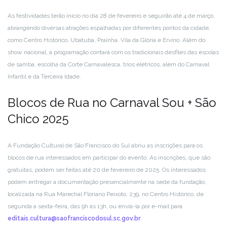
As festividades terão início no dia 28 de fevereiro e seguirão até 4 de março,
abrangendo diversas atrações espalhadas por diferentes pontos da cidade,
como Centro Histórico, Ubatuba, Prainha, Vila da Glória e Ervino. Além do
show nacional, a programação contará com os tradicionais desfiles das escolas
de samba, escolha da Corte Carnavalesca, trios elétricos, além do Carnaval
Infantil e da Terceira Idade.
Blocos de Rua no Carnaval Sou + São
Chico 2025
A Fundação Cultural de São Francisco do Sul abriu as inscrições para os
blocos de rua interessados em participar do evento. As inscrições, que são
gratuitas, podem ser feitas até 20 de fevereiro de 2025. Os interessados
podem entregar a documentação presencialmente na sede da fundação,
localizada na Rua Marechal Floriano Peixoto, 239, no Centro Histórico, de
segunda a sexta-feira, das 9h às 13h, ou enviá-la por e-mail para
editais.cultura@saofranciscodosul.sc.gov.br
.