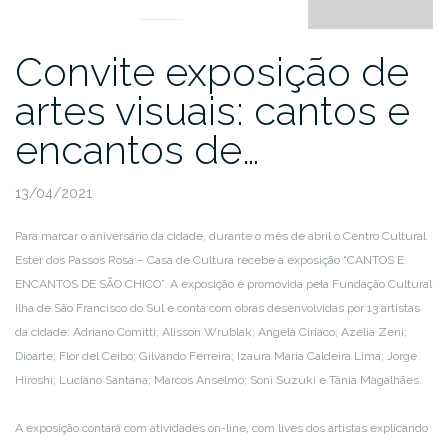
Convite exposição de
artes visuais: cantos e
encantos de…
13/04/2021
Para marcar o aniversário da cidade, durante o mês de abril o Centro Cultural
Ester dos Passos Rosa – Casa de Cultura recebe a exposição “CANTOS E
ENCANTOS DE SÃO CHICO”. A exposição é promovida pela Fundação Cultural
Ilha de São Francisco do Sul e conta com obras desenvolvidas por 13 artistas
da cidade: Adriano Comitti; Alisson Wrublak; Angela Ciriaco; Azelia Zeni;
Dioarte; Flor del Ceibo; Gilvando Ferreira; Izaura Maria Caldeira Lima; Jorge
Hiroshi; Luciano Santana; Marcos Anselmo; Soni Suzuki e Tânia Magalhães.
A exposição contará com atividades on-line, com lives dos artistas explicando