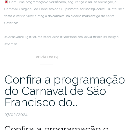
Com uma programação diversificada, segurança e muita animação, o
Carnaval 2025 de São Francisco do Sul promete ser inesquecível. Junte-se à
festa e venha viver a magia do carnaval na cidade mais antiga de Santa
Catarina!
#Carnaval2025 #SouMaisSãoChico #SãoFranciscoDoSul #Folia #Tradição
#Samba
VERÃO 2024
Confira a programação
do Carnaval de São
Francisco do…
07/02/2024
Confira a programação e