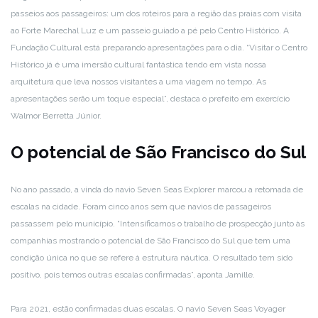
passeios aos passageiros: um dos roteiros para a região das praias com visita
ao Forte Marechal Luz e um passeio guiado a pé pelo Centro Histórico. A
Fundação Cultural está preparando apresentações para o dia. “Visitar o Centro
Histórico já é uma imersão cultural fantástica tendo em vista nossa
arquitetura que leva nossos visitantes a uma viagem no tempo. As
apresentações serão um toque especial”, destaca o prefeito em exercício
Walmor Berretta Júnior.
O potencial de São Francisco do Sul
No ano passado, a vinda do navio Seven Seas Explorer marcou a retomada de
escalas na cidade. Foram cinco anos sem que navios de passageiros
passassem pelo município. “Intensificamos o trabalho de prospecção junto às
companhias mostrando o potencial de São Francisco do Sul que tem uma
condição única no que se refere à estrutura náutica. O resultado tem sido
positivo, pois temos outras escalas confirmadas”, aponta Jamille.
Para 2021, estão confirmadas duas escalas. O navio Seven Seas Voyager