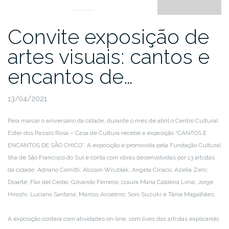
Convite exposição de
artes visuais: cantos e
encantos de…
13/04/2021
Para marcar o aniversário da cidade, durante o mês de abril o Centro Cultural
Ester dos Passos Rosa – Casa de Cultura recebe a exposição “CANTOS E
ENCANTOS DE SÃO CHICO”. A exposição é promovida pela Fundação Cultural
Ilha de São Francisco do Sul e conta com obras desenvolvidas por 13 artistas
da cidade: Adriano Comitti; Alisson Wrublak; Angela Ciriaco; Azelia Zeni;
Dioarte; Flor del Ceibo; Gilvando Ferreira; Izaura Maria Caldeira Lima; Jorge
Hiroshi; Luciano Santana; Marcos Anselmo; Soni Suzuki e Tânia Magalhães.
A exposição contará com atividades on-line, com lives dos artistas explicando