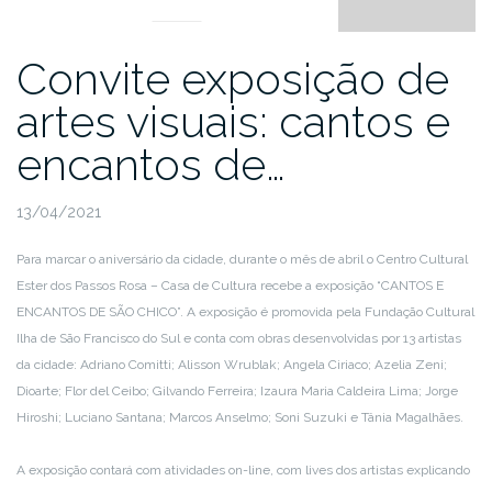
Convite exposição de
artes visuais: cantos e
encantos de…
13/04/2021
Para marcar o aniversário da cidade, durante o mês de abril o Centro Cultural
Ester dos Passos Rosa – Casa de Cultura recebe a exposição “CANTOS E
ENCANTOS DE SÃO CHICO”. A exposição é promovida pela Fundação Cultural
Ilha de São Francisco do Sul e conta com obras desenvolvidas por 13 artistas
da cidade: Adriano Comitti; Alisson Wrublak; Angela Ciriaco; Azelia Zeni;
Dioarte; Flor del Ceibo; Gilvando Ferreira; Izaura Maria Caldeira Lima; Jorge
Hiroshi; Luciano Santana; Marcos Anselmo; Soni Suzuki e Tânia Magalhães.
A exposição contará com atividades on-line, com lives dos artistas explicando