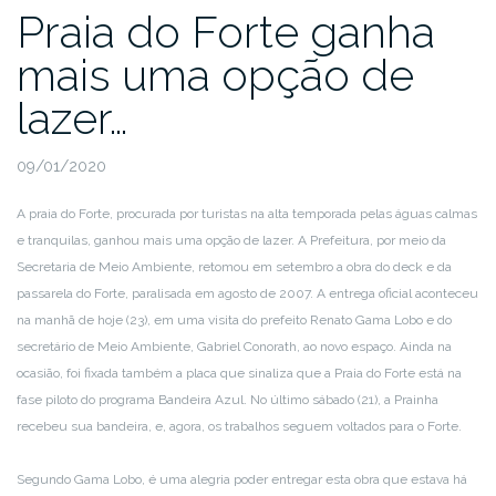
Praia do Forte ganha
mais uma opção de
lazer…
09/01/2020
A praia do Forte, procurada por turistas na alta temporada pelas águas calmas
e tranquilas, ganhou mais uma opção de lazer. A Prefeitura, por meio da
Secretaria de Meio Ambiente, retomou em setembro a obra do deck e da
passarela do Forte, paralisada em agosto de 2007. A entrega oficial aconteceu
na manhã de hoje (23), em uma visita do prefeito Renato Gama Lobo e do
secretário de Meio Ambiente, Gabriel Conorath, ao novo espaço. Ainda na
ocasião, foi fixada também a placa que sinaliza que a Praia do Forte está na
fase piloto do programa Bandeira Azul. No último sábado (21), a Prainha
recebeu sua bandeira, e, agora, os trabalhos seguem voltados para o Forte.
Segundo Gama Lobo, é uma alegria poder entregar esta obra que estava há