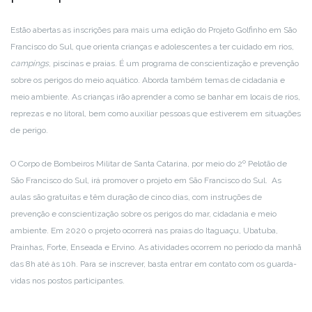
Estão abertas as inscrições para mais uma edição do Projeto Golfinho em São
Francisco do Sul, que orienta crianças e adolescentes a ter cuidado em rios,
campings
, piscinas e praias. É um programa de conscientização e prevenção
sobre os perigos do meio aquático. Aborda também temas de cidadania e
meio ambiente. As crianças irão aprender a como se banhar em locais de rios,
reprezas e no litoral, bem como auxiliar pessoas que estiverem em situações
de perigo.
O Corpo de Bombeiros Militar de Santa Catarina, por meio do 2º Pelotão de
São Francisco do Sul, irá promover o projeto em São Francisco do Sul. As
aulas são gratuitas e têm duração de cinco dias, com instruções de
prevenção e conscientização sobre os perigos do mar, cidadania e meio
ambiente. Em 2020 o projeto ocorrerá nas praias do Itaguaçu, Ubatuba,
Prainhas, Forte, Enseada e Ervino. As atividades ocorrem no período da manhã
das 8h até às 10h. Para se inscrever, basta entrar em contato com os guarda-
vidas nos postos participantes.