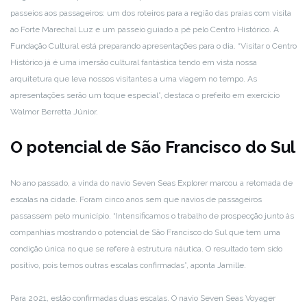
passeios aos passageiros: um dos roteiros para a região das praias com visita
ao Forte Marechal Luz e um passeio guiado a pé pelo Centro Histórico. A
Fundação Cultural está preparando apresentações para o dia. “Visitar o Centro
Histórico já é uma imersão cultural fantástica tendo em vista nossa
arquitetura que leva nossos visitantes a uma viagem no tempo. As
apresentações serão um toque especial”, destaca o prefeito em exercício
Walmor Berretta Júnior.
O potencial de São Francisco do Sul
No ano passado, a vinda do navio Seven Seas Explorer marcou a retomada de
escalas na cidade. Foram cinco anos sem que navios de passageiros
passassem pelo município. “Intensificamos o trabalho de prospecção junto às
companhias mostrando o potencial de São Francisco do Sul que tem uma
condição única no que se refere à estrutura náutica. O resultado tem sido
positivo, pois temos outras escalas confirmadas”, aponta Jamille.
Para 2021, estão confirmadas duas escalas. O navio Seven Seas Voyager