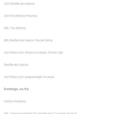
20h:Desfile dos blocos
20h:Trio Elétrico Prainha:
16h: Trio Elétrico
18h:Desfile dos blocos Vila da Glória:
20h:Palco com shows musicais. Ervino: 19h:
Desfile dos blocos
20h:Palco com programação musical
Domingo, 11/02
Centro Histórico:
16h: Carnaval Infantil (Clube Náutico Cruzeiro do Sul)