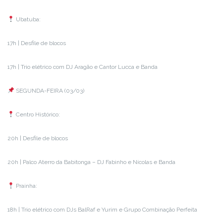
Ubatuba:
17h | Desfile de blocos
17h | Trio elétrico com DJ Aragão e Cantor Lucca e Banda
SEGUNDA-FEIRA (03/03)
Centro Histórico:
20h | Desfile de blocos
20h | Palco Aterro da Babitonga – DJ Fabinho e Nícolas e Banda
Prainha:
18h | Trio elétrico com DJs BalRaf e Yurim e Grupo Combinação Perfeita