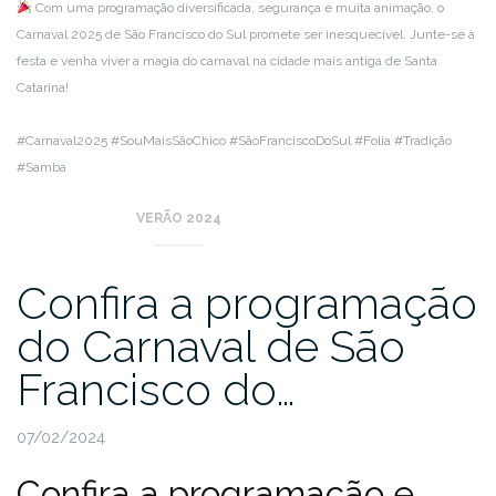
Com uma programação diversificada, segurança e muita animação, o
Carnaval 2025 de São Francisco do Sul promete ser inesquecível. Junte-se à
festa e venha viver a magia do carnaval na cidade mais antiga de Santa
Catarina!
#Carnaval2025 #SouMaisSãoChico #SãoFranciscoDoSul #Folia #Tradição
#Samba
VERÃO 2024
Confira a programação
do Carnaval de São
Francisco do…
07/02/2024
Confira a programação e