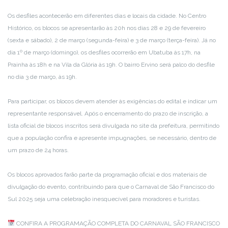
Os desfiles acontecerão em diferentes dias e locais da cidade. No Centro
Histórico, os blocos se apresentarão às 20h nos dias 28 e 29 de fevereiro
(sexta e sábado), 2 de março (segunda-feira) e 3 de março (terça-feira). Já no
dia 1º de março (domingo), os desfiles ocorrerão em Ubatuba às 17h, na
Prainha às 18h e na Vila da Glória às 19h. O bairro Ervino será palco do desfile
no dia 3 de março, às 19h.
Para participar, os blocos devem atender às exigências do edital e indicar um
representante responsável. Após o encerramento do prazo de inscrição, a
lista oficial de blocos inscritos será divulgada no site da prefeitura, permitindo
que a população confira e apresente impugnações, se necessário, dentro de
um prazo de 24 horas.
Os blocos aprovados farão parte da programação oficial e dos materiais de
divulgação do evento, contribuindo para que o Carnaval de São Francisco do
Sul 2025 seja uma celebração inesquecível para moradores e turistas.
CONFIRA A PROGRAMAÇÃO COMPLETA DO CARNAVAL SÃO FRANCISCO