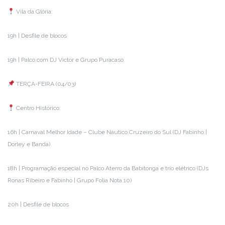
Vila da Glória:
19h | Desfile de blocos
19h | Palco com DJ Victor e Grupo Puracaso
TERÇA-FEIRA (04/03)
Centro Histórico:
16h | Carnaval Melhor Idade – Clube Náutico Cruzeiro do Sul (DJ Fabinho |
Dorley e Banda)
18h | Programação especial no Palco Aterro da Babitonga e trio elétrico (DJs
Ronas Ribeiro e Fabinho | Grupo Folia Nota 10)
20h | Desfile de blocos