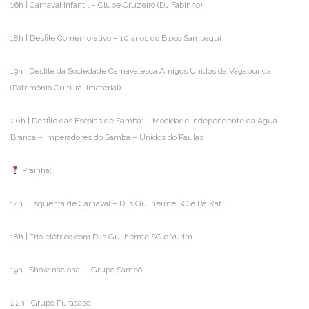
16h | Carnaval Infantil – Clube Cruzeiro (DJ Fabinho)
18h | Desfile Comemorativo – 10 anos do Bloco Sambaqui
19h | Desfile da Sociedade Carnavalesca Amigos Unidos da Vagabunda
(Patrimônio Cultural Imaterial)
20h | Desfile das Escolas de Samba: – Mocidade Independente da Água
Branca – Imperadores do Samba – Unidos do Paulas
Prainha:
14h | Esquenta de Carnaval – DJs Guilherme SC e BalRaf
18h | Trio elétrico com DJs Guilherme SC e Yurim
19h | Show nacional – Grupo Sambô
22h | Grupo Puracaso