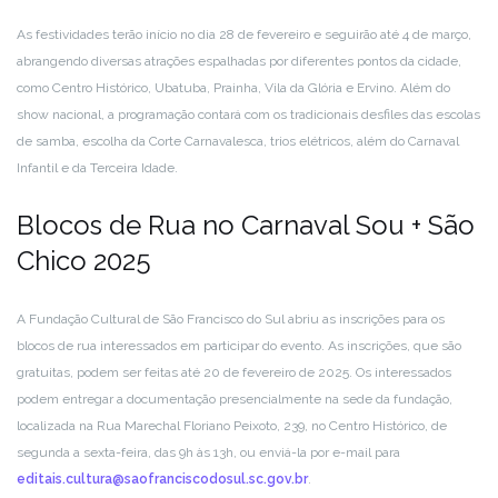
As festividades terão início no dia 28 de fevereiro e seguirão até 4 de março,
abrangendo diversas atrações espalhadas por diferentes pontos da cidade,
como Centro Histórico, Ubatuba, Prainha, Vila da Glória e Ervino. Além do
show nacional, a programação contará com os tradicionais desfiles das escolas
de samba, escolha da Corte Carnavalesca, trios elétricos, além do Carnaval
Infantil e da Terceira Idade.
Blocos de Rua no Carnaval Sou + São
Chico 2025
A Fundação Cultural de São Francisco do Sul abriu as inscrições para os
blocos de rua interessados em participar do evento. As inscrições, que são
gratuitas, podem ser feitas até 20 de fevereiro de 2025. Os interessados
podem entregar a documentação presencialmente na sede da fundação,
localizada na Rua Marechal Floriano Peixoto, 239, no Centro Histórico, de
segunda a sexta-feira, das 9h às 13h, ou enviá-la por e-mail para
editais.cultura@saofranciscodosul.sc.gov.br
.