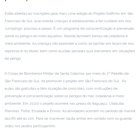
Estão abertas as inscrições para mais uma edição do Projeto Golfinho em São
Francisco do Sul, que orienta crianças e adolescentes a ter cuidado em rios,
campings
, piscinas e praias. É um programa de conscientização e prevenção
sobre os perigos do meio aquático. Aborda também temas de cidadania e
meio ambiente. As crianças irão aprender a como se banhar em locais de rios,
reprezas e no litoral, bem como auxiliar pessoas que estiverem em situações
de perigo.
O Corpo de Bombeiros Militar de Santa Catarina, por meio do 2º Pelotão de
São Francisco do Sul, irá promover o projeto em São Francisco do Sul. As
aulas são gratuitas e têm duração de cinco dias, com instruções de
prevenção e conscientização sobre os perigos do mar, cidadania e meio
ambiente. Em 2020 o projeto ocorrerá nas praias do Itaguaçu, Ubatuba,
Prainhas, Forte, Enseada e Ervino. As atividades ocorrem no período da manhã
das 8h até às 10h. Para se inscrever, basta entrar em contato com os guarda-
vidas nos postos participantes.