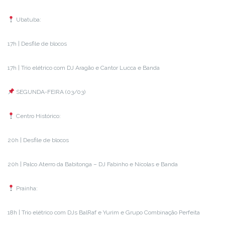
Ubatuba:
17h | Desfile de blocos
17h | Trio elétrico com DJ Aragão e Cantor Lucca e Banda
SEGUNDA-FEIRA (03/03)
Centro Histórico:
20h | Desfile de blocos
20h | Palco Aterro da Babitonga – DJ Fabinho e Nícolas e Banda
Prainha:
18h | Trio elétrico com DJs BalRaf e Yurim e Grupo Combinação Perfeita