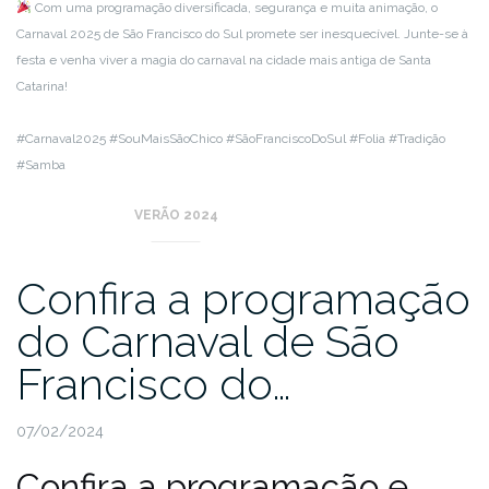
Com uma programação diversificada, segurança e muita animação, o
Carnaval 2025 de São Francisco do Sul promete ser inesquecível. Junte-se à
festa e venha viver a magia do carnaval na cidade mais antiga de Santa
Catarina!
#Carnaval2025 #SouMaisSãoChico #SãoFranciscoDoSul #Folia #Tradição
#Samba
VERÃO 2024
Confira a programação
do Carnaval de São
Francisco do…
07/02/2024
Confira a programação e