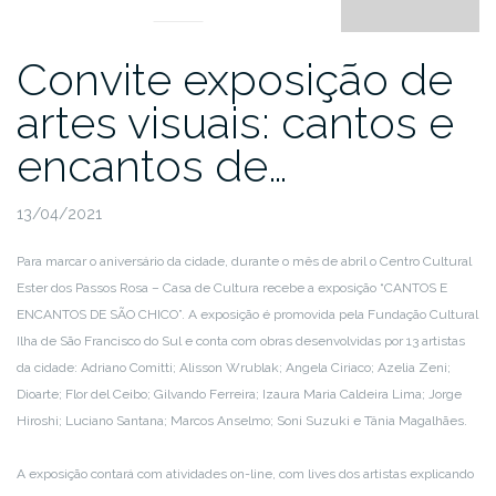
Convite exposição de
artes visuais: cantos e
encantos de…
13/04/2021
Para marcar o aniversário da cidade, durante o mês de abril o Centro Cultural
Ester dos Passos Rosa – Casa de Cultura recebe a exposição “CANTOS E
ENCANTOS DE SÃO CHICO”. A exposição é promovida pela Fundação Cultural
Ilha de São Francisco do Sul e conta com obras desenvolvidas por 13 artistas
da cidade: Adriano Comitti; Alisson Wrublak; Angela Ciriaco; Azelia Zeni;
Dioarte; Flor del Ceibo; Gilvando Ferreira; Izaura Maria Caldeira Lima; Jorge
Hiroshi; Luciano Santana; Marcos Anselmo; Soni Suzuki e Tânia Magalhães.
A exposição contará com atividades on-line, com lives dos artistas explicando