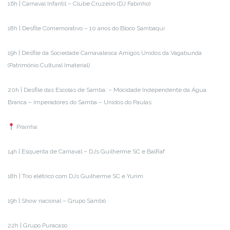
16h | Carnaval Infantil – Clube Cruzeiro (DJ Fabinho)
18h | Desfile Comemorativo – 10 anos do Bloco Sambaqui
19h | Desfile da Sociedade Carnavalesca Amigos Unidos da Vagabunda
(Patrimônio Cultural Imaterial)
20h | Desfile das Escolas de Samba: – Mocidade Independente da Água
Branca – Imperadores do Samba – Unidos do Paulas
Prainha:
14h | Esquenta de Carnaval – DJs Guilherme SC e BalRaf
18h | Trio elétrico com DJs Guilherme SC e Yurim
19h | Show nacional – Grupo Sambô
22h | Grupo Puracaso