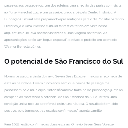
passeios aos passageiros: um dos roteiros para a região das praias com visita
ao Forte Marechal Luz e um passeio guiado a pé pelo Centro Histórico. A
Fundação Cultural está preparando apresentações para o dia. “Visitar o Centro
Histórico já é uma imersão cultural fantástica tendo em vista nossa
arquitetura que leva nossos visitantes a uma viagem no tempo. As
apresentações serão um toque especial”, destaca o prefeito em exercício
Walmor Berretta Júnior.
O potencial de São Francisco do Sul
No ano passado, a vinda do navio Seven Seas Explorer marcou a retomada de
escalas na cidade. Foram cinco anos sem que navios de passageiros
passassem pelo município. “Intensificamos o trabalho de prospecção junto às
companhias mostrando o potencial de São Francisco do Sul que tem uma
condição única no que se refere à estrutura náutica. O resultado tem sido
positivo, pois temos outras escalas confirmadas”, aponta Jamille.
Para 2021, estão confirmadas duas escalas. O navio Seven Seas Voyager