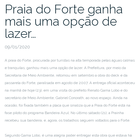
Praia do Forte ganha
mais uma opção de
lazer…
09/01/2020
A praia do Forte, procurada por turistas na alta temporada pelas águas calmas
e tranquilas, ganhou mais uma opção de lazer. A Prefeitura, por meio da
Secretaria de Meio Ambiente, retomou em setembro a obra do deck e da
passarela do Forte, paralisada em agosto de 2007. A entrega oficial aconteceu
na manhã de hoje (23), em uma visita do prefeito Renato Gama Lobo e do
secretário de Meio Ambiente, Gabriel Conorath, ao novo espaço. Ainda na
ocasião, foi fixada também a placa que sinaliza que a Praia do Forte está na
fase piloto do programa Bandeira Azul. No último sábado (21), a Prainha
recebeu sua bandeira, e, agora, os trabalhos seguem voltados para o Forte.
Segundo Gama Lobo, é uma alegria poder entregar esta obra que estava há