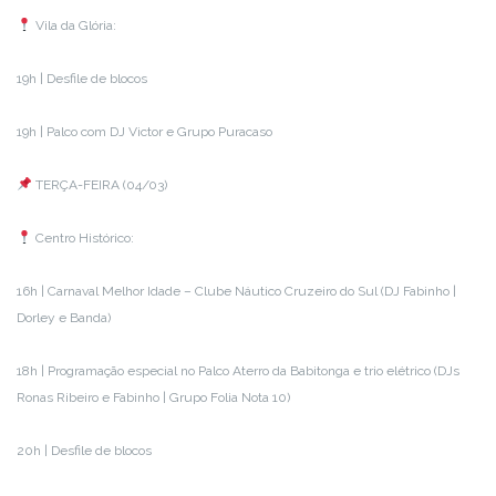
Vila da Glória:
19h | Desfile de blocos
19h | Palco com DJ Victor e Grupo Puracaso
TERÇA-FEIRA (04/03)
Centro Histórico:
16h | Carnaval Melhor Idade – Clube Náutico Cruzeiro do Sul (DJ Fabinho |
Dorley e Banda)
18h | Programação especial no Palco Aterro da Babitonga e trio elétrico (DJs
Ronas Ribeiro e Fabinho | Grupo Folia Nota 10)
20h | Desfile de blocos