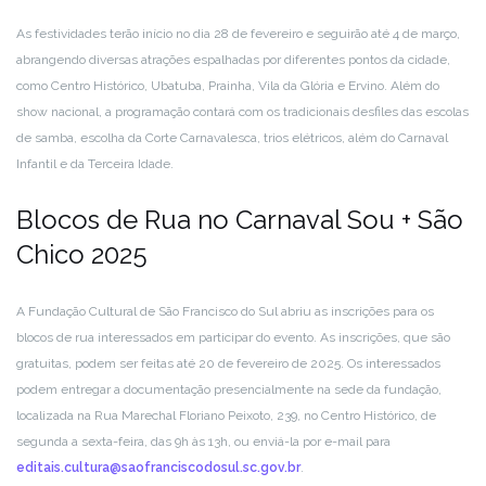
As festividades terão início no dia 28 de fevereiro e seguirão até 4 de março,
abrangendo diversas atrações espalhadas por diferentes pontos da cidade,
como Centro Histórico, Ubatuba, Prainha, Vila da Glória e Ervino. Além do
show nacional, a programação contará com os tradicionais desfiles das escolas
de samba, escolha da Corte Carnavalesca, trios elétricos, além do Carnaval
Infantil e da Terceira Idade.
Blocos de Rua no Carnaval Sou + São
Chico 2025
A Fundação Cultural de São Francisco do Sul abriu as inscrições para os
blocos de rua interessados em participar do evento. As inscrições, que são
gratuitas, podem ser feitas até 20 de fevereiro de 2025. Os interessados
podem entregar a documentação presencialmente na sede da fundação,
localizada na Rua Marechal Floriano Peixoto, 239, no Centro Histórico, de
segunda a sexta-feira, das 9h às 13h, ou enviá-la por e-mail para
editais.cultura@saofranciscodosul.sc.gov.br
.