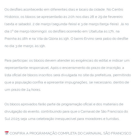
Os desfiles acontecerão em diferentes dias e locais da cidade. No Centro
Histórico, os blocos se apresentarão às 20h nos dias 28 e 29 de fevereiro
(sexta e sábado), 2 de março (segunda-feira) e 3 de março (terça-feira). Já no
dia 1º de março (domingo), os desfiles ocorrerão em Ubatuba às 17h, na
Prainha às 18h e na Vila da Glória às 19h. O bairro Ervino será palco do desfile
no dia 3 de março, às 19h.
Para participar, os blocos devem atender às exigências do edital e indicar um
representante responsável. Após o encerramento do prazo de inscrição, a
lista oficial de blocos inscritos será divulgada no site da prefeitura, permitindo
que a população confira e apresente impugnações, se necessário, dentro de
um prazo de 24 horas.
Os blocos aprovados farão parte da programação oficial e dos materiais de
divulgação do evento, contribuindo para que o Carnaval de São Francisco do
Sul 2025 seja uma celebração inesquecível para moradores e turistas.
CONFIRA A PROGRAMAÇÃO COMPLETA DO CARNAVAL SÃO FRANCISCO