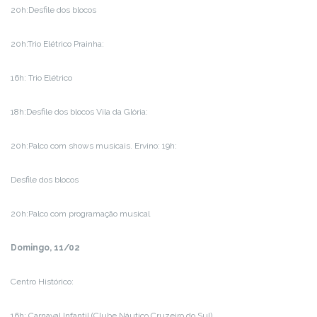
20h:Desfile dos blocos
20h:Trio Elétrico Prainha:
16h: Trio Elétrico
18h:Desfile dos blocos Vila da Glória:
20h:Palco com shows musicais. Ervino: 19h:
Desfile dos blocos
20h:Palco com programação musical
Domingo, 11/02
Centro Histórico:
16h: Carnaval Infantil (Clube Náutico Cruzeiro do Sul)