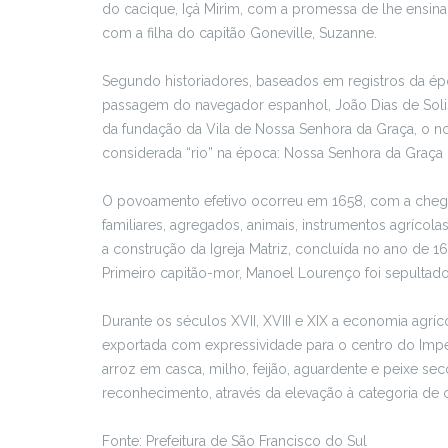
do cacique, Içá Mirim, com a promessa de lhe ensinar 
com a filha do capitão Goneville, Suzanne.
Segundo historiadores, baseados em registros da épo
passagem do navegador espanhol, João Dias de Solis,
da fundação da Vila de Nossa Senhora da Graça, o no
considerada “rio” na época: Nossa Senhora da Graça 
O povoamento efetivo ocorreu em 1658, com a chega
familiares, agregados, animais, instrumentos agrícol
a construção da Igreja Matriz, concluída no ano de 16
Primeiro capitão-mor, Manoel Lourenço foi sepultado
Durante os séculos XVII, XVIII e XIX a economia agr
exportada com expressividade para o centro do Imp
arroz em casca, milho, feijão, aguardente e peixe s
reconhecimento, através da elevação à categoria de 
Fonte: Prefeitura de São Francisco do Sul