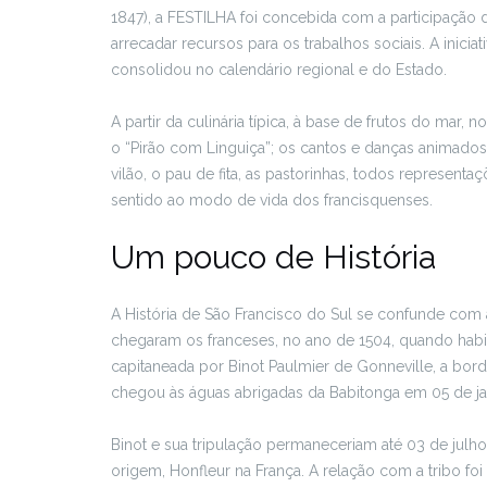
1847), a FESTILHA foi concebida com a participação 
arrecadar recursos para os trabalhos sociais. A inicia
consolidou no calendário regional e do Estado.
A partir da culinária típica, à base de frutos do mar,
o “Pirão com Linguiça”; os cantos e danças animado
vilão, o pau de fita, as pastorinhas, todos represen
sentido ao modo de vida dos francisquenses.
Um pouco de História
A História de São Francisco do Sul se confunde com a
chegaram os franceses, no ano de 1504, quando habit
capitaneada por Binot Paulmier de Gonneville, a bordo
chegou às águas abrigadas da Babitonga em 05 de ja
Binot e sua tripulação permaneceriam até 03 de jul
origem, Honfleur na França. A relação com a tribo foi 