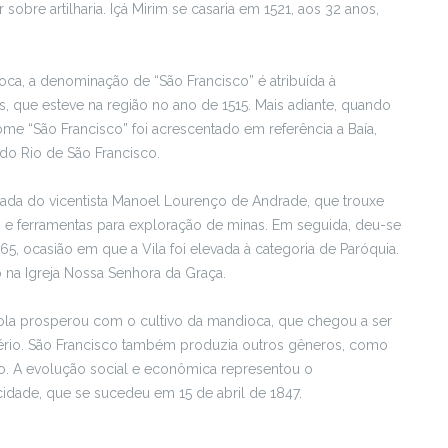
sobre artilharia. Içá Mirim se casaria em 1521, aos 32 anos,
ca, a denominação de “São Francisco” é atribuída à
 que esteve na região no ano de 1515. Mais adiante, quando
me “São Francisco” foi acrescentado em referência a Baía,
do Rio de São Francisco.
da do vicentista Manoel Lourenço de Andrade, que trouxe
as e ferramentas para exploração de minas. Em seguida, deu-se
65, ocasião em que a Vila foi elevada à categoria de Paróquia.
 na Igreja Nossa Senhora da Graça.
ícola prosperou com o cultivo da mandioca, que chegou a ser
ério. São Francisco também produzia outros gêneros, como
eco. A evolução social e econômica representou o
cidade, que se sucedeu em 15 de abril de 1847.