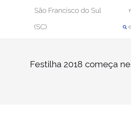
Pular
PESQUISAR
São Francisco do Sul
para
T
conteúdo
(SC)
C
Festilha 2018 começa nest