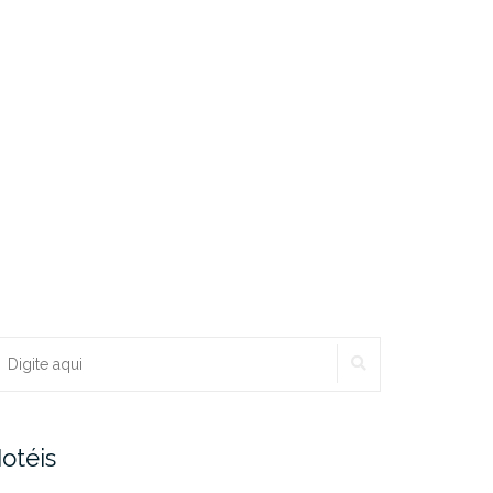
PESQUISAR
ocurar:
otéis