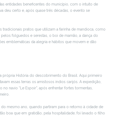
das entidades beneficentes do município, com o intuito de
tiva deu certo e, após quase três décadas, o evento se
 nos tradicionais pratos que utilizam a farinha de mandioca, como
s pelos folguedos e serestas, o boi de mamão, a dança do
tações emblemáticas da alegria e hábitos que movem e dão
 própria História do descobrimento do Brasil. Aqui primeiro
avam essas terras os amistosos índios carijós. A expedição,
 no navio “Le Espoir”, após enfrentar fortes tormentas,
neiro.
ho do mesmo ano, quando partiram para o retorno à cidade de
tão boa que em gratidão, pela hospitalidade, foi levado o filho