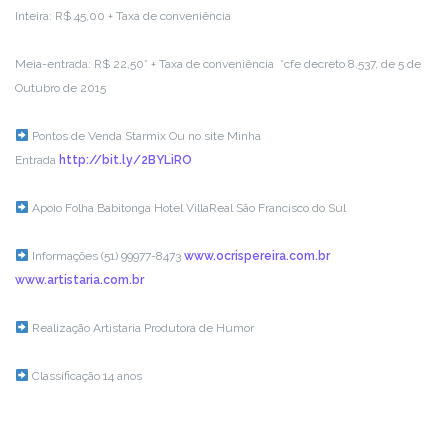
Inteira: R$ 45,00 + Taxa de conveniência
Meia-entrada: R$ 22,50* + Taxa de conveniência
*cfe decreto 8.537, de 5 de
Outubro de 2015
Pontos de Venda
Starmix
Ou no site Minha
Entrada
http://bit.ly/2BYLiRO
Apoio
Folha Babitonga
Hotel VillaReal São Francisco do Sul
Informações
(51) 99977-8473
www.ocrispereira.com.br
www.artistaria.com.br
Realização
Artistaria Produtora de Humor
Classificação
14 anos