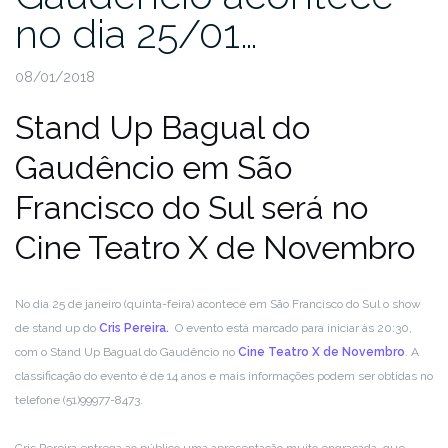
no dia 25/01…
08/01/2018
Stand Up Bagual do
Gaudêncio em São
Francisco do Sul será no
Cine Teatro X de Novembro
No dia 25 de janeiro (quinta-feira) acontece em São Francisco do Sul o show
de stand up do
Cris Pereira.
O evento está marcado para iniciar às 20:30,
com o Stand Up Bagual do Gaudêncio no
Cine Teatro X de Novembro
. A
classificação do evento é de 14 anos e mais informações podem ser obtidas no
telefone (51)99977-8473.