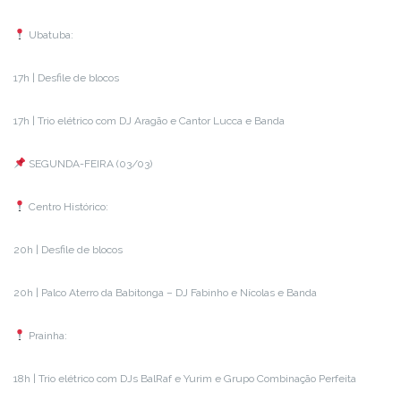
Ubatuba:
17h | Desfile de blocos
17h | Trio elétrico com DJ Aragão e Cantor Lucca e Banda
SEGUNDA-FEIRA (03/03)
Centro Histórico:
20h | Desfile de blocos
20h | Palco Aterro da Babitonga – DJ Fabinho e Nícolas e Banda
Prainha:
18h | Trio elétrico com DJs BalRaf e Yurim e Grupo Combinação Perfeita