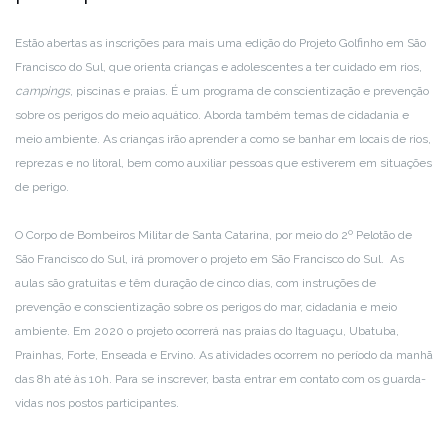
Estão abertas as inscrições para mais uma edição do Projeto Golfinho em São
Francisco do Sul, que orienta crianças e adolescentes a ter cuidado em rios,
campings
, piscinas e praias. É um programa de conscientização e prevenção
sobre os perigos do meio aquático. Aborda também temas de cidadania e
meio ambiente. As crianças irão aprender a como se banhar em locais de rios,
reprezas e no litoral, bem como auxiliar pessoas que estiverem em situações
de perigo.
O Corpo de Bombeiros Militar de Santa Catarina, por meio do 2º Pelotão de
São Francisco do Sul, irá promover o projeto em São Francisco do Sul. As
aulas são gratuitas e têm duração de cinco dias, com instruções de
prevenção e conscientização sobre os perigos do mar, cidadania e meio
ambiente. Em 2020 o projeto ocorrerá nas praias do Itaguaçu, Ubatuba,
Prainhas, Forte, Enseada e Ervino. As atividades ocorrem no período da manhã
das 8h até às 10h. Para se inscrever, basta entrar em contato com os guarda-
vidas nos postos participantes.