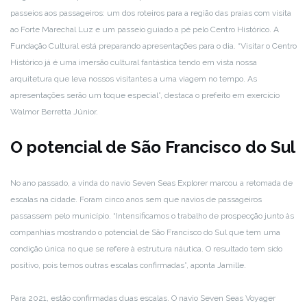
passeios aos passageiros: um dos roteiros para a região das praias com visita
ao Forte Marechal Luz e um passeio guiado a pé pelo Centro Histórico. A
Fundação Cultural está preparando apresentações para o dia. “Visitar o Centro
Histórico já é uma imersão cultural fantástica tendo em vista nossa
arquitetura que leva nossos visitantes a uma viagem no tempo. As
apresentações serão um toque especial”, destaca o prefeito em exercício
Walmor Berretta Júnior.
O potencial de São Francisco do Sul
No ano passado, a vinda do navio Seven Seas Explorer marcou a retomada de
escalas na cidade. Foram cinco anos sem que navios de passageiros
passassem pelo município. “Intensificamos o trabalho de prospecção junto às
companhias mostrando o potencial de São Francisco do Sul que tem uma
condição única no que se refere à estrutura náutica. O resultado tem sido
positivo, pois temos outras escalas confirmadas”, aponta Jamille.
Para 2021, estão confirmadas duas escalas. O navio Seven Seas Voyager