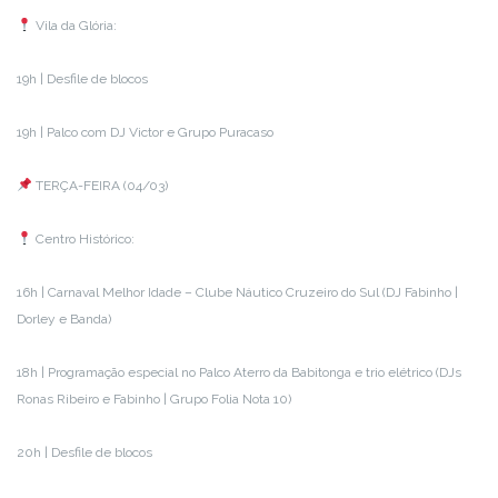
Vila da Glória:
19h | Desfile de blocos
19h | Palco com DJ Victor e Grupo Puracaso
TERÇA-FEIRA (04/03)
Centro Histórico:
16h | Carnaval Melhor Idade – Clube Náutico Cruzeiro do Sul (DJ Fabinho |
Dorley e Banda)
18h | Programação especial no Palco Aterro da Babitonga e trio elétrico (DJs
Ronas Ribeiro e Fabinho | Grupo Folia Nota 10)
20h | Desfile de blocos