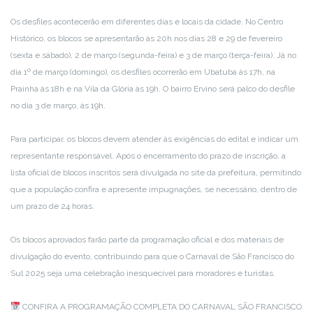
Os desfiles acontecerão em diferentes dias e locais da cidade. No Centro
Histórico, os blocos se apresentarão às 20h nos dias 28 e 29 de fevereiro
(sexta e sábado), 2 de março (segunda-feira) e 3 de março (terça-feira). Já no
dia 1º de março (domingo), os desfiles ocorrerão em Ubatuba às 17h, na
Prainha às 18h e na Vila da Glória às 19h. O bairro Ervino será palco do desfile
no dia 3 de março, às 19h.
Para participar, os blocos devem atender às exigências do edital e indicar um
representante responsável. Após o encerramento do prazo de inscrição, a
lista oficial de blocos inscritos será divulgada no site da prefeitura, permitindo
que a população confira e apresente impugnações, se necessário, dentro de
um prazo de 24 horas.
Os blocos aprovados farão parte da programação oficial e dos materiais de
divulgação do evento, contribuindo para que o Carnaval de São Francisco do
Sul 2025 seja uma celebração inesquecível para moradores e turistas.
CONFIRA A PROGRAMAÇÃO COMPLETA DO CARNAVAL SÃO FRANCISCO