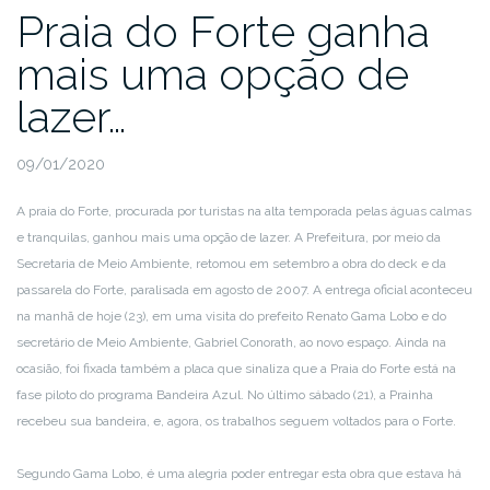
Praia do Forte ganha
mais uma opção de
lazer…
09/01/2020
A praia do Forte, procurada por turistas na alta temporada pelas águas calmas
e tranquilas, ganhou mais uma opção de lazer. A Prefeitura, por meio da
Secretaria de Meio Ambiente, retomou em setembro a obra do deck e da
passarela do Forte, paralisada em agosto de 2007. A entrega oficial aconteceu
na manhã de hoje (23), em uma visita do prefeito Renato Gama Lobo e do
secretário de Meio Ambiente, Gabriel Conorath, ao novo espaço. Ainda na
ocasião, foi fixada também a placa que sinaliza que a Praia do Forte está na
fase piloto do programa Bandeira Azul. No último sábado (21), a Prainha
recebeu sua bandeira, e, agora, os trabalhos seguem voltados para o Forte.
Segundo Gama Lobo, é uma alegria poder entregar esta obra que estava há