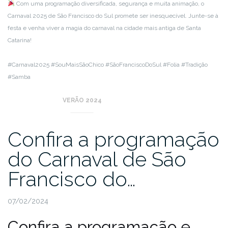
Com uma programação diversificada, segurança e muita animação, o
Carnaval 2025 de São Francisco do Sul promete ser inesquecível. Junte-se à
festa e venha viver a magia do carnaval na cidade mais antiga de Santa
Catarina!
#Carnaval2025 #SouMaisSãoChico #SãoFranciscoDoSul #Folia #Tradição
#Samba
VERÃO 2024
Confira a programação
do Carnaval de São
Francisco do…
07/02/2024
Confira a programação e