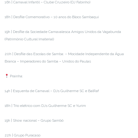
16h | Carnaval Infantil – Clube Cruzeiro (DJ Fabinho)
18h | Desfile Comemorativo – 10 anos do Bloco Sambaqui
19h | Desfile da Sociedade Carnavalesca Amigos Unidos da Vagabunda
(Patrimônio Cultural Imaterial)
20h | Desfile das Escolas de Samba: – Mocidade Independente da Água
Branca – Imperadores do Samba – Unidos do Paulas
Prainha:
14h | Esquenta de Carnaval – DJs Guilherme SC e BalRaf
18h | Trio elétrico com DJs Guilherme SC e Yurim
19h | Show nacional – Grupo Sambô
22h | Grupo Puracaso