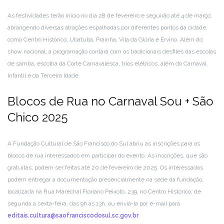
As festividades terão início no dia 28 de fevereiro e seguirão até 4 de março,
abrangendo diversas atrações espalhadas por diferentes pontos da cidade,
como Centro Histórico, Ubatuba, Prainha, Vila da Glória e Ervino. Além do
show nacional, a programação contará com os tradicionais desfiles das escolas
de samba, escolha da Corte Carnavalesca, trios elétricos, além do Carnaval
Infantil e da Terceira Idade.
Blocos de Rua no Carnaval Sou + São
Chico 2025
A Fundação Cultural de São Francisco do Sul abriu as inscrições para os
blocos de rua interessados em participar do evento. As inscrições, que são
gratuitas, podem ser feitas até 20 de fevereiro de 2025. Os interessados
podem entregar a documentação presencialmente na sede da fundação,
localizada na Rua Marechal Floriano Peixoto, 239, no Centro Histórico, de
segunda a sexta-feira, das 9h às 13h, ou enviá-la por e-mail para
editais.cultura@saofranciscodosul.sc.gov.br
.