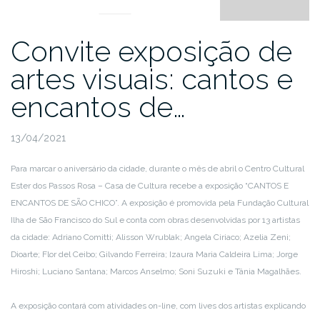
Convite exposição de
artes visuais: cantos e
encantos de…
13/04/2021
Para marcar o aniversário da cidade, durante o mês de abril o Centro Cultural
Ester dos Passos Rosa – Casa de Cultura recebe a exposição “CANTOS E
ENCANTOS DE SÃO CHICO”. A exposição é promovida pela Fundação Cultural
Ilha de São Francisco do Sul e conta com obras desenvolvidas por 13 artistas
da cidade: Adriano Comitti; Alisson Wrublak; Angela Ciriaco; Azelia Zeni;
Dioarte; Flor del Ceibo; Gilvando Ferreira; Izaura Maria Caldeira Lima; Jorge
Hiroshi; Luciano Santana; Marcos Anselmo; Soni Suzuki e Tânia Magalhães.
A exposição contará com atividades on-line, com lives dos artistas explicando