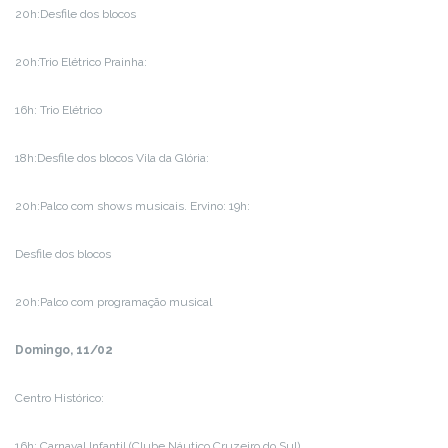
20h:Desfile dos blocos
20h:Trio Elétrico Prainha:
16h: Trio Elétrico
18h:Desfile dos blocos Vila da Glória:
20h:Palco com shows musicais. Ervino: 19h:
Desfile dos blocos
20h:Palco com programação musical
Domingo, 11/02
Centro Histórico:
16h: Carnaval Infantil (Clube Náutico Cruzeiro do Sul)