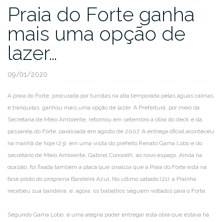
Praia do Forte ganha
mais uma opção de
lazer…
09/01/2020
A praia do Forte, procurada por turistas na alta temporada pelas águas calmas
e tranquilas, ganhou mais uma opção de lazer. A Prefeitura, por meio da
Secretaria de Meio Ambiente, retomou em setembro a obra do deck e da
passarela do Forte, paralisada em agosto de 2007. A entrega oficial aconteceu
na manhã de hoje (23), em uma visita do prefeito Renato Gama Lobo e do
secretário de Meio Ambiente, Gabriel Conorath, ao novo espaço. Ainda na
ocasião, foi fixada também a placa que sinaliza que a Praia do Forte está na
fase piloto do programa Bandeira Azul. No último sábado (21), a Prainha
recebeu sua bandeira, e, agora, os trabalhos seguem voltados para o Forte.
Segundo Gama Lobo, é uma alegria poder entregar esta obra que estava há