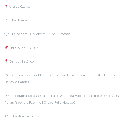
Vila da Glória:
19h | Desfile de blocos
19h | Palco com DJ Victor e Grupo Puracaso
TERÇA-FEIRA (04/03)
Centro Histórico:
16h | Carnaval Melhor Idade – Clube Náutico Cruzeiro do Sul (DJ Fabinho |
Dorley e Banda)
18h | Programação especial no Palco Aterro da Babitonga e trio elétrico (DJs
Ronas Ribeiro e Fabinho | Grupo Folia Nota 10)
20h | Desfile de blocos