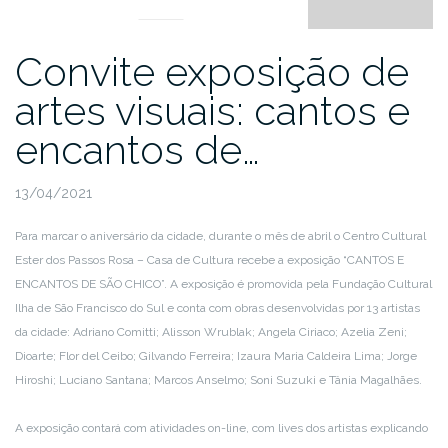
Convite exposição de
artes visuais: cantos e
encantos de…
13/04/2021
Para marcar o aniversário da cidade, durante o mês de abril o Centro Cultural
Ester dos Passos Rosa – Casa de Cultura recebe a exposição “CANTOS E
ENCANTOS DE SÃO CHICO”. A exposição é promovida pela Fundação Cultural
Ilha de São Francisco do Sul e conta com obras desenvolvidas por 13 artistas
da cidade: Adriano Comitti; Alisson Wrublak; Angela Ciriaco; Azelia Zeni;
Dioarte; Flor del Ceibo; Gilvando Ferreira; Izaura Maria Caldeira Lima; Jorge
Hiroshi; Luciano Santana; Marcos Anselmo; Soni Suzuki e Tânia Magalhães.
A exposição contará com atividades on-line, com lives dos artistas explicando