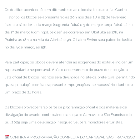
Os desfiles acontecerão em diferentes dias e locais da cidade. No Centro
Histórico, os blocos se apresentarão às 20h nos dias 28 e 29 de fevereiro
(sexta e sábado), 2 de março (segunda-feira) e 3 de março (terça-feira). Já no
dia 1º de março (domingo), os desfiles ocorrerão em Ubatuba às 17h, na
Prainha às 18h e na Vila da Glória às 19h. O bairro Ervino será palco do desfile
no dia 3 de março, às 19h.
Para participar, os blocos devem atender às exigências do edital e indicar um
representante responsável. Após o encerramento do prazo de inscrição, a
lista oficial de blocos inscritos será divulgada no site da prefeitura, permitindo
que a população confira e apresente impugnações, se necessário, dentro de
um prazo de 24 horas.
Os blocos aprovados farão parte da programação oficial e dos materiais de
divulgação do evento, contribuindo para que o Carnaval de São Francisco do
Sul 2025 seja uma celebração inesquecível para moradores e turistas.
CONFIRA A PROGRAMAÇÃO COMPLETA DO CARNAVAL SÃO FRANCISCO