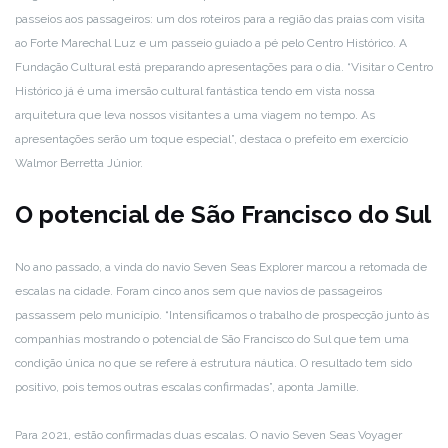
passeios aos passageiros: um dos roteiros para a região das praias com visita
ao Forte Marechal Luz e um passeio guiado a pé pelo Centro Histórico. A
Fundação Cultural está preparando apresentações para o dia. “Visitar o Centro
Histórico já é uma imersão cultural fantástica tendo em vista nossa
arquitetura que leva nossos visitantes a uma viagem no tempo. As
apresentações serão um toque especial”, destaca o prefeito em exercício
Walmor Berretta Júnior.
O potencial de São Francisco do Sul
No ano passado, a vinda do navio Seven Seas Explorer marcou a retomada de
escalas na cidade. Foram cinco anos sem que navios de passageiros
passassem pelo município. “Intensificamos o trabalho de prospecção junto às
companhias mostrando o potencial de São Francisco do Sul que tem uma
condição única no que se refere à estrutura náutica. O resultado tem sido
positivo, pois temos outras escalas confirmadas”, aponta Jamille.
Para 2021, estão confirmadas duas escalas. O navio Seven Seas Voyager