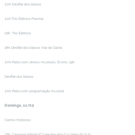
20h:Desfile dos blocos
20h:Trio Elétrico Prainha:
16h: Trio Elétrico
18h:Desfile dos blocos Vila da Glória:
20h:Palco com shows musicais. Ervino: 19h:
Desfile dos blocos
20h:Palco com programação musical
Domingo, 11/02
Centro Histórico:
16h: Carnaval Infantil (Clube Náutico Cruzeiro do Sul)