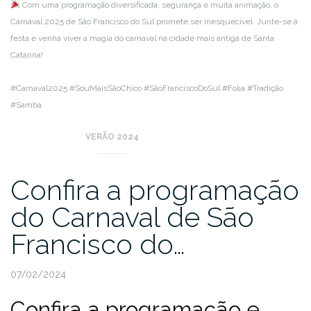
Com uma programação diversificada, segurança e muita animação, o
Carnaval 2025 de São Francisco do Sul promete ser inesquecível. Junte-se à
festa e venha viver a magia do carnaval na cidade mais antiga de Santa
Catarina!
#Carnaval2025 #SouMaisSãoChico #SãoFranciscoDoSul #Folia #Tradição
#Samba
VERÃO 2024
Confira a programação
do Carnaval de São
Francisco do…
07/02/2024
Confira a programação e