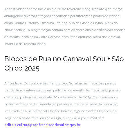
As festividades terão início no dia 28 de fevereiro e seguirão até 4 de março,
abrangendo diversas atrações espalhadas por diferentes pontos da cidade,
como Centro Histórico, Ubatuba, Prainha, Vila da Glória e Ervino. Além do
show nacional, a programação contará com os tradicionais desfiles das escolas
de samba, escolha da Corte Carnavalesca, trios elétricos, além do Carnaval
Infantil e da Terceira Idade.
Blocos de Rua no Carnaval Sou + São
Chico 2025
A Fundação Cultural de São Francisco do Sul abriu as inscrições para os
blocos de rua interessados em participar do evento. As inscrições, que são
gratuitas, podem ser feitas até 20 de fevereiro de 2025. Os interessados
podem entregar a documentação presencialmente na sede da fundação,
localizada na Rua Marechal Floriano Peixoto, 239, no Centro Histórico, de
segunda a sexta-feira, das 9h às 13h, ou enviá-la por e-mail para
editais.cultura@saofranciscodosul.sc.gov.br
.