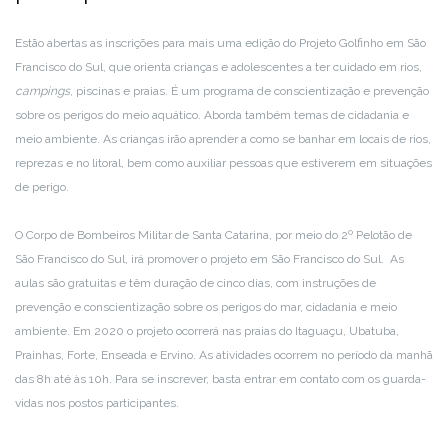
Estão abertas as inscrições para mais uma edição do Projeto Golfinho em São
Francisco do Sul, que orienta crianças e adolescentes a ter cuidado em rios,
campings
, piscinas e praias. É um programa de conscientização e prevenção
sobre os perigos do meio aquático. Aborda também temas de cidadania e
meio ambiente. As crianças irão aprender a como se banhar em locais de rios,
reprezas e no litoral, bem como auxiliar pessoas que estiverem em situações
de perigo.
O Corpo de Bombeiros Militar de Santa Catarina, por meio do 2º Pelotão de
São Francisco do Sul, irá promover o projeto em São Francisco do Sul. As
aulas são gratuitas e têm duração de cinco dias, com instruções de
prevenção e conscientização sobre os perigos do mar, cidadania e meio
ambiente. Em 2020 o projeto ocorrerá nas praias do Itaguaçu, Ubatuba,
Prainhas, Forte, Enseada e Ervino. As atividades ocorrem no período da manhã
das 8h até às 10h. Para se inscrever, basta entrar em contato com os guarda-
vidas nos postos participantes.