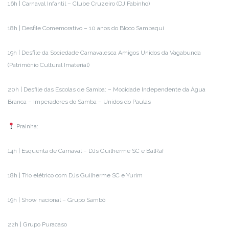
16h | Carnaval Infantil – Clube Cruzeiro (DJ Fabinho)
18h | Desfile Comemorativo – 10 anos do Bloco Sambaqui
19h | Desfile da Sociedade Carnavalesca Amigos Unidos da Vagabunda
(Patrimônio Cultural Imaterial)
20h | Desfile das Escolas de Samba: – Mocidade Independente da Água
Branca – Imperadores do Samba – Unidos do Paulas
Prainha:
14h | Esquenta de Carnaval – DJs Guilherme SC e BalRaf
18h | Trio elétrico com DJs Guilherme SC e Yurim
19h | Show nacional – Grupo Sambô
22h | Grupo Puracaso