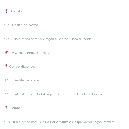
Ubatuba:
17h | Desfile de blocos
17h | Trio elétrico com DJ Aragão e Cantor Lucca e Banda
SEGUNDA-FEIRA (03/03)
Centro Histórico:
20h | Desfile de blocos
20h | Palco Aterro da Babitonga – DJ Fabinho e Nícolas e Banda
Prainha:
18h | Trio elétrico com DJs BalRaf e Yurim e Grupo Combinação Perfeita