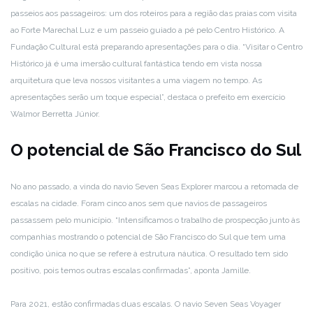
passeios aos passageiros: um dos roteiros para a região das praias com visita
ao Forte Marechal Luz e um passeio guiado a pé pelo Centro Histórico. A
Fundação Cultural está preparando apresentações para o dia. “Visitar o Centro
Histórico já é uma imersão cultural fantástica tendo em vista nossa
arquitetura que leva nossos visitantes a uma viagem no tempo. As
apresentações serão um toque especial”, destaca o prefeito em exercício
Walmor Berretta Júnior.
O potencial de São Francisco do Sul
No ano passado, a vinda do navio Seven Seas Explorer marcou a retomada de
escalas na cidade. Foram cinco anos sem que navios de passageiros
passassem pelo município. “Intensificamos o trabalho de prospecção junto às
companhias mostrando o potencial de São Francisco do Sul que tem uma
condição única no que se refere à estrutura náutica. O resultado tem sido
positivo, pois temos outras escalas confirmadas”, aponta Jamille.
Para 2021, estão confirmadas duas escalas. O navio Seven Seas Voyager