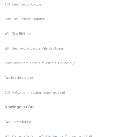
20h:Desfile dos blocos
20h:Trio Elétrico Prainha:
16h: Trio Elétrico
18h:Desfile dos blocos Vila da Glória:
20h:Palco com shows musicais. Ervino: 19h:
Desfile dos blocos
20h:Palco com programação musical
Domingo, 11/02
Centro Histórico:
16h: Carnaval Infantil (Clube Náutico Cruzeiro do Sul)