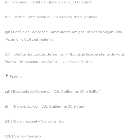
16h | Carnaval Infantil – Clube Cruzeiro (DJ Fabinho)
18h | Desfile Comemorativo – 10 anos do Bloco Sambaqui
19h | Desfile da Sociedade Carnavalesca Amigos Unidos da Vagabunda
(Patrimônio Cultural Imaterial)
20h | Desfile das Escolas de Samba: – Mocidade Independente da Água
Branca – Imperadores do Samba – Unidos do Paulas
Prainha:
14h | Esquenta de Carnaval – DJs Guilherme SC e BalRaf
18h | Trio elétrico com DJs Guilherme SC e Yurim
19h | Show nacional – Grupo Sambô
22h | Grupo Puracaso