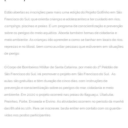
Estão abertas as inscrições para mais uma edição do Projeto Golfinho em São
Francisco do Sul, que orienta crianças e adolescentes a ter cuidado em rios,
campings
, piscinas e praias. É um programa de conscientização e prevenção
sobre os perigos do meio aquático. Aborda também temas de cidadania e
meio ambiente. As crianças irão aprender a como se banhar em locais de rios,
reprezas e no litoral, bem como auxiliar pessoas que estiverem em situações
de perigo.
O Corpo de Bombeiros Militar de Santa Catarina, por meio do 2º Pelotão de
São Francisco do Sul, irá promover o projeto em São Francisco do Sul. As
aulas são gratuitas e têm duração de cinco dias, com instruções de
prevenção e conscientização sobre os perigos do mar, cidadania e meio
ambiente. Em 2020 o projeto ocorrerá nas praias do Itaguaçu, Ubatuba,
Prainhas, Forte, Enseada e Ervino. As atividades ocorrem no período da manhã
das 8h até às 10h. Para se inscrever, basta entrar em contato com os guarda-
vidas nos postos participantes.