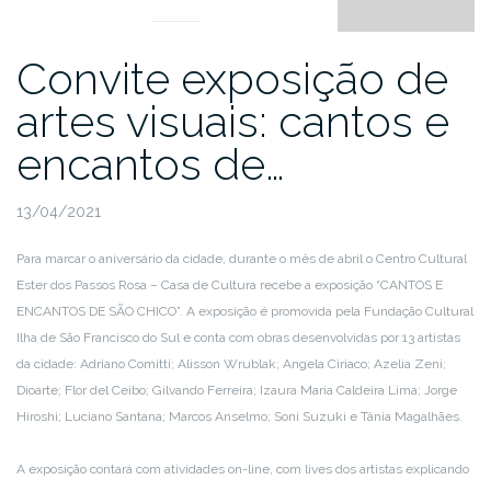
Convite exposição de
artes visuais: cantos e
encantos de…
13/04/2021
Para marcar o aniversário da cidade, durante o mês de abril o Centro Cultural
Ester dos Passos Rosa – Casa de Cultura recebe a exposição “CANTOS E
ENCANTOS DE SÃO CHICO”. A exposição é promovida pela Fundação Cultural
Ilha de São Francisco do Sul e conta com obras desenvolvidas por 13 artistas
da cidade: Adriano Comitti; Alisson Wrublak; Angela Ciriaco; Azelia Zeni;
Dioarte; Flor del Ceibo; Gilvando Ferreira; Izaura Maria Caldeira Lima; Jorge
Hiroshi; Luciano Santana; Marcos Anselmo; Soni Suzuki e Tânia Magalhães.
A exposição contará com atividades on-line, com lives dos artistas explicando