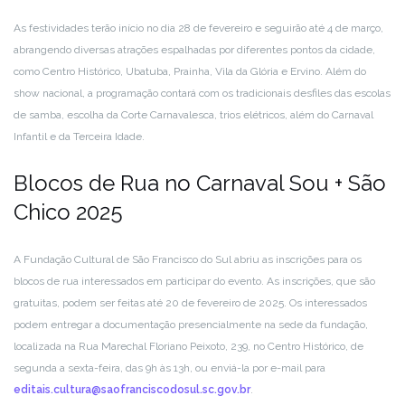
As festividades terão início no dia 28 de fevereiro e seguirão até 4 de março,
abrangendo diversas atrações espalhadas por diferentes pontos da cidade,
como Centro Histórico, Ubatuba, Prainha, Vila da Glória e Ervino. Além do
show nacional, a programação contará com os tradicionais desfiles das escolas
de samba, escolha da Corte Carnavalesca, trios elétricos, além do Carnaval
Infantil e da Terceira Idade.
Blocos de Rua no Carnaval Sou + São
Chico 2025
A Fundação Cultural de São Francisco do Sul abriu as inscrições para os
blocos de rua interessados em participar do evento. As inscrições, que são
gratuitas, podem ser feitas até 20 de fevereiro de 2025. Os interessados
podem entregar a documentação presencialmente na sede da fundação,
localizada na Rua Marechal Floriano Peixoto, 239, no Centro Histórico, de
segunda a sexta-feira, das 9h às 13h, ou enviá-la por e-mail para
editais.cultura@saofranciscodosul.sc.gov.br
.