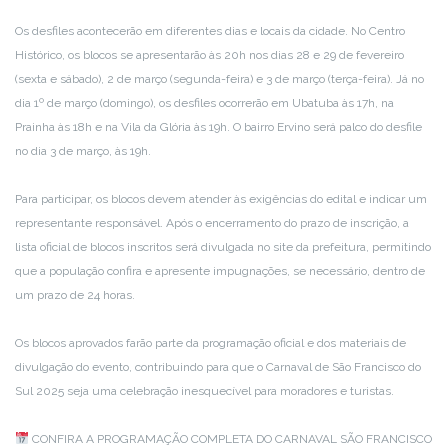
Os desfiles acontecerão em diferentes dias e locais da cidade. No Centro
Histórico, os blocos se apresentarão às 20h nos dias 28 e 29 de fevereiro
(sexta e sábado), 2 de março (segunda-feira) e 3 de março (terça-feira). Já no
dia 1º de março (domingo), os desfiles ocorrerão em Ubatuba às 17h, na
Prainha às 18h e na Vila da Glória às 19h. O bairro Ervino será palco do desfile
no dia 3 de março, às 19h.
Para participar, os blocos devem atender às exigências do edital e indicar um
representante responsável. Após o encerramento do prazo de inscrição, a
lista oficial de blocos inscritos será divulgada no site da prefeitura, permitindo
que a população confira e apresente impugnações, se necessário, dentro de
um prazo de 24 horas.
Os blocos aprovados farão parte da programação oficial e dos materiais de
divulgação do evento, contribuindo para que o Carnaval de São Francisco do
Sul 2025 seja uma celebração inesquecível para moradores e turistas.
CONFIRA A PROGRAMAÇÃO COMPLETA DO CARNAVAL SÃO FRANCISCO