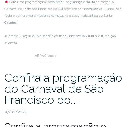
Com uma programação diversificada, segurança e muita animação, o
Carnaval 2025 de São Francisco do Sul promete ser inesquecível. Junte-se à
festa e venha viver a magia do carnaval na cidade mais antiga de Santa
Catarina!
#Carnaval2025 #SouMaisSãoChico #SãoFranciscoDoSul #Folia #Tradição
#Samba
VERÃO 2024
Confira a programação
do Carnaval de São
Francisco do…
07/02/2024
Confira a programação e