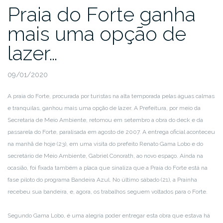
Praia do Forte ganha
mais uma opção de
lazer…
09/01/2020
A praia do Forte, procurada por turistas na alta temporada pelas águas calmas
e tranquilas, ganhou mais uma opção de lazer. A Prefeitura, por meio da
Secretaria de Meio Ambiente, retomou em setembro a obra do deck e da
passarela do Forte, paralisada em agosto de 2007. A entrega oficial aconteceu
na manhã de hoje (23), em uma visita do prefeito Renato Gama Lobo e do
secretário de Meio Ambiente, Gabriel Conorath, ao novo espaço. Ainda na
ocasião, foi fixada também a placa que sinaliza que a Praia do Forte está na
fase piloto do programa Bandeira Azul. No último sábado (21), a Prainha
recebeu sua bandeira, e, agora, os trabalhos seguem voltados para o Forte.
Segundo Gama Lobo, é uma alegria poder entregar esta obra que estava há