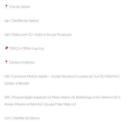
Vila da Glória:
19h | Desfile de blocos
19h | Palco com DJ Victor e Grupo Puracaso
TERÇA-FEIRA (04/03)
Centro Histórico:
16h | Carnaval Melhor Idade – Clube Náutico Cruzeiro do Sul (DJ Fabinho |
Dorley e Banda)
18h | Programação especial no Palco Aterro da Babitonga e trio elétrico (DJs
Ronas Ribeiro e Fabinho | Grupo Folia Nota 10)
20h | Desfile de blocos