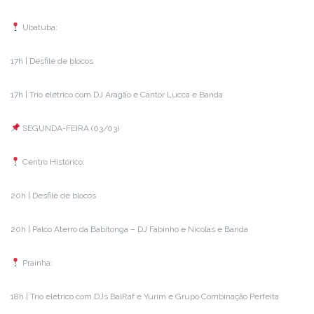
Ubatuba:
17h | Desfile de blocos
17h | Trio elétrico com DJ Aragão e Cantor Lucca e Banda
SEGUNDA-FEIRA (03/03)
Centro Histórico:
20h | Desfile de blocos
20h | Palco Aterro da Babitonga – DJ Fabinho e Nícolas e Banda
Prainha:
18h | Trio elétrico com DJs BalRaf e Yurim e Grupo Combinação Perfeita