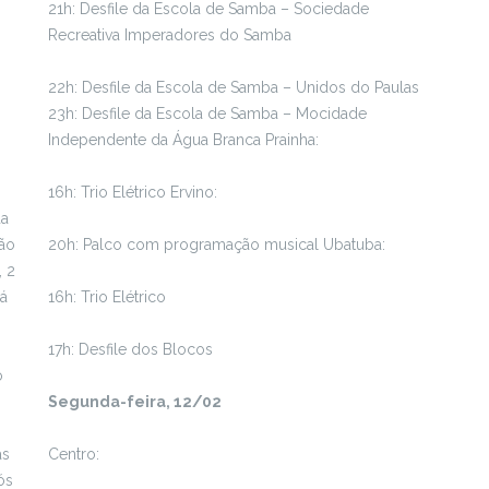
21h: Desfile da Escola de Samba – Sociedade
Recreativa Imperadores do Samba
22h: Desfile da Escola de Samba – Unidos do Paulas
23h: Desfile da Escola de Samba – Mocidade
Independente da Água Branca Prainha:
16h: Trio Elétrico Ervino:
da
rão
20h: Palco com programação musical Ubatuba:
, 2
Já
16h: Trio Elétrico
17h: Desfile dos Blocos
o
Segunda-feira, 12/02
as
Centro:
ós