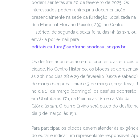
podem ser feitas até 20 de fevereiro de 2025. Os
interessados podem entregar a documentação
presencialmente na sede da fundação, localizada na
Rua Marechal Floriano Peixoto, 239, no Centro
Histórico, de segunda a sexta-feira, das 9h às 13h, ou
enviá-la por e-mail para
editais.cultura@saofranciscodosul.sc.gov.br
.
Os desfiles acontecerão em diferentes dias e locais 
cidade. No Centro Histórico, os blocos se apresenta
às 20h nos dias 28 e 29 de fevereiro (sexta e sábado)
de março (segunda-feira) e 3 de março (terça-feira). 
no dia 1º de março (domingo), os desfiles ocorrerão
em Ubatuba às 17h, na Prainha às 18h e na Vila da
Glória às 19h. O bairro Ervino será palco do desfile n
dia 3 de março, às 19h.
Para participar, os blocos devem atender às exigênci
do edital e indicar um representante responsável. Ap