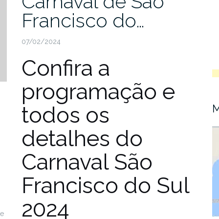
Carnaval de São
Francisco do…
07/02/2024
Confira a
programação e
todos os
M
detalhes do
Carnaval São
Francisco do Sul
2024
De