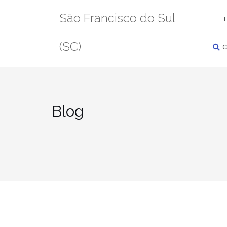
Pular
PESQUISAR
São Francisco do Sul
para
T
conteúdo
(SC)
C
Blog