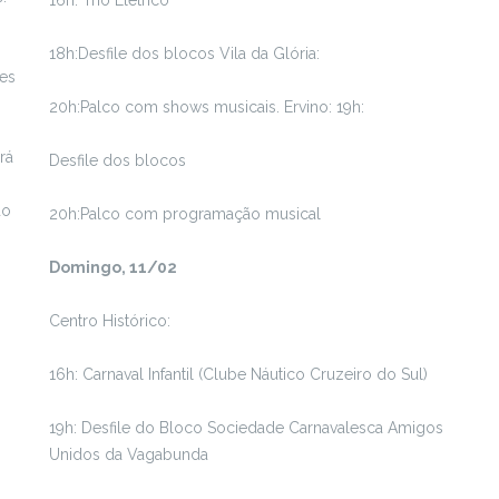
16h: Trio Elétrico
18h:Desfile dos blocos Vila da Glória:
ões
20h:Palco com shows musicais. Ervino: 19h:
rá
Desfile dos blocos
do
20h:Palco com programação musical
Domingo, 11/02
Centro Histórico:
16h: Carnaval Infantil (Clube Náutico Cruzeiro do Sul)
19h: Desfile do Bloco Sociedade Carnavalesca Amigos
Unidos da Vagabunda