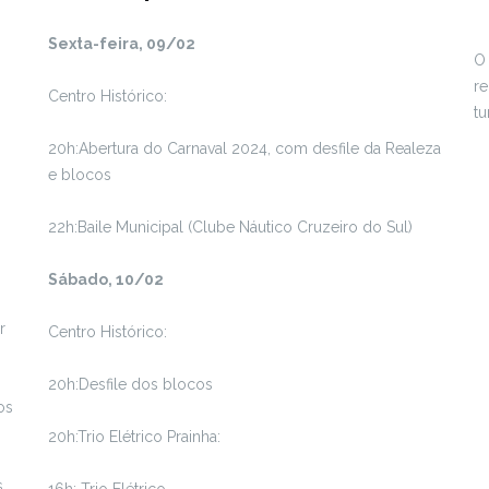
Sexta-feira, 09/02
O 
re
Centro Histórico:
tu
20h:Abertura do Carnaval 2024, com desfile da Realeza
e blocos
22h:Baile Municipal (Clube Náutico Cruzeiro do Sul)
Sábado, 10/02
r
Centro Histórico:
20h:Desfile dos blocos
os
20h:Trio Elétrico Prainha:
.