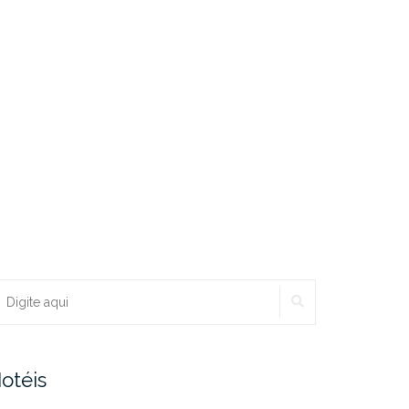
PESQUISAR
ocurar:
otéis