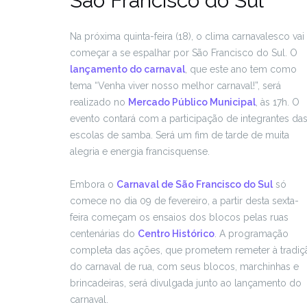
São Francisco do Sul
Na próxima quinta-feira (18), o clima carnavalesco vai
começar a se espalhar por São Francisco do Sul. O
lançamento do carnaval
, que este ano tem como
tema “Venha viver nosso melhor carnaval!”, será
realizado no
Mercado Público Municipal
, às 17h. O
evento contará com a participação de integrantes da
escolas de samba. Será um fim de tarde de muita
alegria e energia francisquense.
Embora o
Carnaval de São Francisco do Sul
só
comece no dia 09 de fevereiro, a partir desta sexta-
feira começam os ensaios dos blocos pelas ruas
centenárias do
Centro Histórico
. A programação
completa das ações, que prometem remeter à tradiç
do carnaval de rua, com seus blocos, marchinhas e
brincadeiras, será divulgada junto ao lançamento do
carnaval.