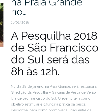
na Praia Grande
no…
11/01/2018
A Pesquilha 2018
de São Francisco
do Sul será das
8h às 12h.
No dia 28 de janeiro, na Praia Grande, será realizada a
3ª edição da Pesquilha – Gincana de Pesca de Verão
Ilha de São Francisco do Sul. O evento tem como
objetivo estimular e difundir a prática da pesca
desportiva, bem como promover a união entre os