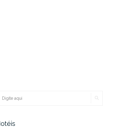
PESQUISAR
ocurar:
otéis