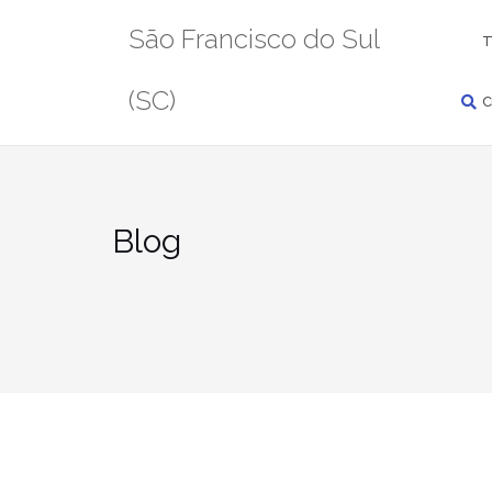
Pular
PESQUISAR
São Francisco do Sul
para
T
conteúdo
(SC)
C
Blog