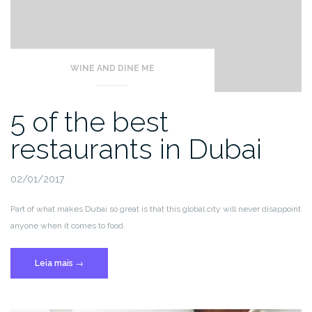
WINE AND DINE ME
5 of the best
restaurants in Dubai
02/01/2017
Part of what makes Dubai so great is that this global city will never disappoint
anyone when it comes to food.
“5
Leia mais
→
of
the