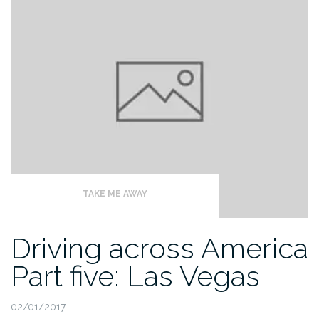
8
must
do
day
trips”
TAKE ME AWAY
Driving across America
Part five: Las Vegas
02/01/2017