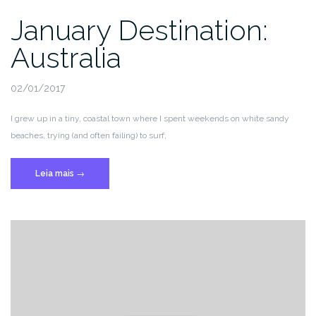
January Destination:
Australia
02/01/2017
I grew up in a tiny, coastal town where I spent weekends on white sandy
beaches, trying (and often failing) to surf,
“January
Leia mais
→
Destination:
Australia”