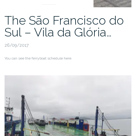
The São Francisco do
Sul – Vila da Glória…
26/09/2017
You can see the ferryboat schedule here.