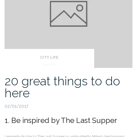
CITY LIFE
20 great things to do
here
02/01/2017
1. Be inspired by The Last Supper
Leonardo da Vinci’s The Last Supper is undoubtedly Milan’s best-known