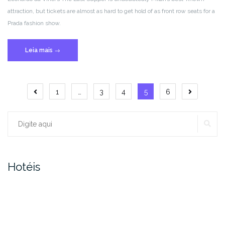
attraction, but tickets are almost as hard to get hold of as front row seats for a
Prada fashion show.
“20
Leia mais
→
great
things
to
Paginação
1
…
3
4
5
6
do
de
here”
PE
Procurar:
posts
Hotéis