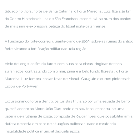
Situado no litoral norte de Santa Catarina, o Forte Marechal Luz, fica a 15 km
do Centro Histórico da Ilha de São Francisco, e constitui-se num dos pontos
de mais rara e expressiva beleza do litoral norte catarinense.
A fundação do forte ocorreu durante o ano de 1909, sobre as ruínas do antigo
forte, visando a fortificação militar daquela região.
Visto de longe, ao fim de tarde, com suas casa claras, tingidas de tons
alaranjados, contrastando com o mar, praia e a belo fundo florestal, o Forte
Marechal Luz lembra-nos as telas de Monet, Gauguin e outros pintores da
Escola de Port-Aven.
Excursionando forte a dentro, os turistas trilharão por uma estrada de barro,
que dá acesso ao Morro João Dias, onde em seu topo, encontra-se uma
bateria de artilharia de costa, composta de 04 canhões, que possibilitariam a
defesa de costa em caso de situações belicosas, dado o caráter de
instabilidade política mundial daquela época.