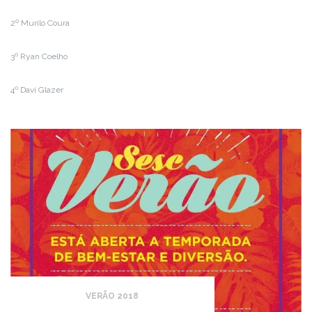
2º Murilo Coura
3º Ryan Coelho
4º Davi Glazer
VERÃO 2018