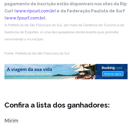
pagamento da inscrição estão disponíveis nos sites da Rip
Curl (
www.ripcurl.com.br
) e da Federação Paulista de Surf
(
www.fpsurf.com.br
).
A Prefeitura de São Francisco do Sul, por meio da Gerência de Turismo e da
Gerência de Esportes, é uma das apoiadoras deste evento que promete
movimentar o município.
Fonte: Prefeitura de São Francisco do Sul
Confira a lista dos ganhadores:
Mirim