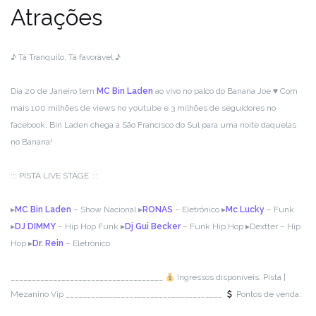
Atrações
♪ Tá Tranquilo, Tá favorável ♪
Dia 20 de Janeiro tem
MC Bin Laden
ao vivo no palco do Banana Joe ♥ Com
mais 100 milhões de views no youtube e 3 milhões de seguidores no
facebook, Bin Laden chega a São Francisco do Sul para uma noite daquelas
no Banana!
::: PISTA LIVE STAGE :::
▸
MC Bin Laden
– Show Nacional
▸
RONAS
– Eletrônico
▸
Mc Lucky
– Funk
▸
DJ DIMMY
– Hip Hop Funk
▸
Dj Gui Becker
– Funk Hip Hop
▸Dextter – Hip
Hop
▸
Dr. Rein
– Eletrônico
__________________________
__________
Ingressos disponíveis: Pista |
Mezanino Vip
__________________________
___________
Pontos de venda: