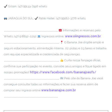
Gilson:
(47) 99133-7556 whats
JARAGUÁ DO SUL:
Pablo Hallei:
(47) 99182-3776 whats
__________________________
__________
Informações e reservas pelo
Whats: (47) 9 8852-2252
Ingressos online:
www.oiingressos.com.br
__________________________
___________
O Banana Joe dispõe amplo e
seguro estacionamento, alimentação interna, 02 pistas e 03 bares e trabalha
com equipe especializada e credenciada de seguranças.
__________________________
___________
Curta nossa fanpage oficial,
confirme sua participação no evento, convide seus amigos e fique ligado em
nossas promoções!
https://www.facebook.com/
bananajoesfs/
__________________________
___________
Pelo site do Banana Joe você
consegue consultar todas as informações e fazer sua reserva além de
comprar seu ingreso online
www.bananajoe.com.b
r
__________________________
__________