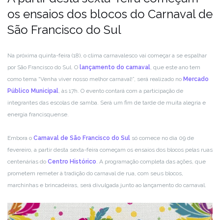
os ensaios dos blocos do Carnaval de
São Francisco do Sul
Na próxima quinta-feira (18), o clima carnavalesco vai começar a se espalhar
por São Francisco do Sul. O
lançamento do carnaval
, que este ano tem
como tema “Venha viver nosso melhor carnaval!”, será realizado no
Mercado
Público Municipal
, às 17h. O evento contará com a participação de
integrantes das escolas de samba. Será um fim de tarde de muita alegria e
energia francisquense.
Embora o
Carnaval de São Francisco do Sul
só comece no dia 09 de
fevereiro, a partir desta sexta-feira começam os ensaios dos blocos pelas ruas
centenárias do
Centro Histórico
. A programação completa das ações, que
prometem remeter à tradição do carnaval de rua, com seus blocos,
marchinhas e brincadeiras, será divulgada junto ao lançamento do carnaval.