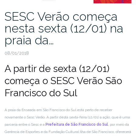
SESC Verão começa
nesta sexta (12/01) na
praia da…
08/01/2018
A partir de sexta (12/01)
começa o SESC Verão São
Francisco do Sul
A praia da Enseada em São Francisco do Sul está perto de receber
novamente o Sesc Verão. A partir desta sexta-feira (12/01) a ação, que é uma
parceria entre o Sesc e a
Prefeitura de São Francisco do Sul
, por meio da
Gerência de Esportes e da Fundação Cultural Ilha de São Francisco, oferecerá