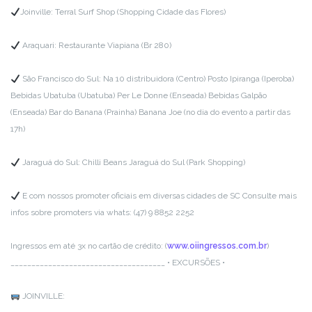
Joinville:
Terral Surf Shop (Shopping Cidade das Flores)
Araquari:
Restaurante Viapiana (Br 280)
São Francisco do Sul:
Na 10 distribuidora (Centro)
Posto Ipiranga (Iperoba)
Bebidas Ubatuba (Ubatuba)
Per Le Donne (Enseada)
Bebidas Galpão
(Enseada)
Bar do Banana (Prainha)
Banana Joe (no dia do evento a partir das
17h)
Jaraguá do Sul:
Chilli Beans Jaraguá do Sul (Park Shopping)
E com nossos promoter oficiais em diversas cidades de SC
Consulte mais
infos sobre promoters via whats: (47) 9 8852 2252
Ingressos em até 3x no cartão de crédito:
(
www.oiingressos.com.br
)
__________________________
___________
• EXCURSÕES •
JOINVILLE: