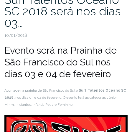
SC 2018 será nos dias
03…
10/01/2018
Evento será na Prainha de
São Francisco do Sul nos
dias 03 e 04 de fevereiro
Acontece na prainha de São Francisco do Sul o
Surf Talentos Oceano SC
2018,
nos dias 03 e 04 de fevereiro. O evento terá as categorias Júnior,
Mirim, Iniciantes, Infantil, Petiz e Feminino.