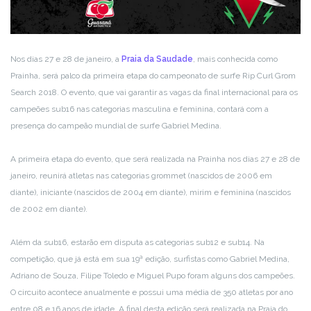
Nos dias 27 e 28 de janeiro, a
Praia da Saudade
, mais conhecida como
Prainha, será palco da primeira etapa do campeonato de surfe Rip Curl Grom
Search 2018. O evento, que vai garantir as vagas da final internacional para os
campeões sub16 nas categorias masculina e feminina, contará com a
presença do campeão mundial de surfe Gabriel Medina.
A primeira etapa do evento, que será realizada na Prainha nos dias 27 e 28 de
janeiro, reunirá atletas nas categorias grommet (nascidos de 2006 em
diante), iniciante (nascidos de 2004 em diante), mirim e feminina (nascidos
de 2002 em diante).
Além da sub16, estarão em disputa as categorias sub12 e sub14. Na
competição, que já está em sua 19ª edição, surfistas como Gabriel Medina,
Adriano de Souza, Filipe Toledo e Miguel Pupo foram alguns dos campeões.
O circuito acontece anualmente e possui uma média de 350 atletas por ano
entre 08 e 16 anos de idade. A final desta edição será realizada na Praia do