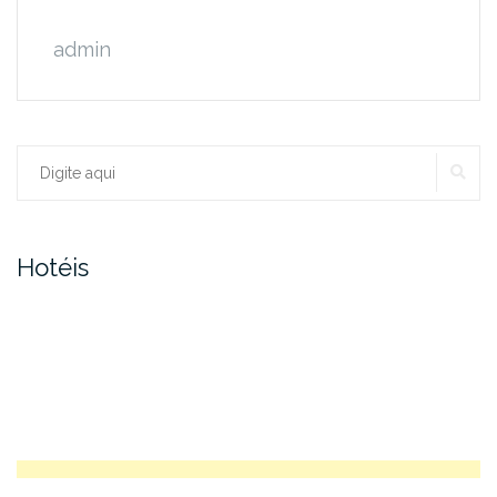
admin
PE
Procurar:
Hotéis