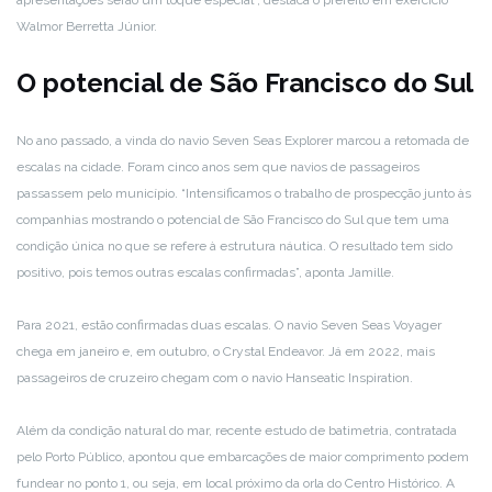
Walmor Berretta Júnior.
O potencial de São Francisco do Sul
No ano passado, a vinda do navio Seven Seas Explorer marcou a retomada de
escalas na cidade. Foram cinco anos sem que navios de passageiros
passassem pelo município. “Intensificamos o trabalho de prospecção junto às
companhias mostrando o potencial de São Francisco do Sul que tem uma
condição única no que se refere à estrutura náutica. O resultado tem sido
positivo, pois temos outras escalas confirmadas”, aponta Jamille.
Para 2021, estão confirmadas duas escalas. O navio Seven Seas Voyager
chega em janeiro e, em outubro, o Crystal Endeavor. Já em 2022, mais
passageiros de cruzeiro chegam com o navio Hanseatic Inspiration.
Além da condição natural do mar, recente estudo de batimetria, contratada
pelo Porto Público, apontou que embarcações de maior comprimento podem
fundear no ponto 1, ou seja, em local próximo da orla do Centro Histórico. A