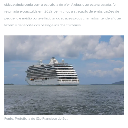
cidade ainda conta com a estrutura do píer. A obra, que estava parada, foi
retomada e concluída em 2019, permitindo a atracação de embarcações de
pequeno e médio porte e facilitando ao acesso dos chamados “tenders” que
fazem o transporte dos passageiros dos cruzeiros.
Fonte: Prefeitura de São Francisco do Sul