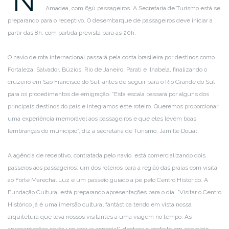
N
Amadea, com 650 passageiros. A Secretaria de Turismo está se
preparando para o receptivo. O desembarque de passageiros deve iniciar a
partir das 8h, com partida prevista para às 20h.
O navio de rota internacional passará pela costa brasileira por destinos como
Fortaleza, Salvador, Búzios, Rio de Janeiro, Parati e Ilhabela, finalizando o
cruzeiro em São Francisco do Sul, antes de seguir para o Rio Grande do Sul
para os procedimentos de emigração. “Esta escala passará por alguns dos
principais destinos do país e integramos este roteiro. Queremos proporcionar
uma experiência memorável aos passageiros e que eles levem boas
lembranças do município”, diz a secretária de Turismo, Jamille Douat.
A agência de receptivo, contratada pelo navio, está comercializando dois
passeios aos passageiros: um dos roteiros para a região das praias com visita
ao Forte Marechal Luz e um passeio guiado a pé pelo Centro Histórico. A
Fundação Cultural está preparando apresentações para o dia. “Visitar o Centro
Histórico já é uma imersão cultural fantástica tendo em vista nossa
arquitetura que leva nossos visitantes a uma viagem no tempo. As
apresentações serão um toque especial”, destaca o prefeito em exercício