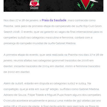
Nos dias 27 e 28 de janeiro, a
Praia da Saudade
, mais conhecida como
Prainha, será palco da primeira etapa do campeonato de surfe Rip Curl Grom
Search 2018. O evento, que vai garantir as vagas da final internacional para os
campeões sub16 nas categorias masculina e feminina, contará com a
presença do campeão mundial de surfe Gabriel Medina.
A primeira etapa do evento, que será realizada na Prainha nos dias 27 e 28 de
janeiro, reunirá atletas nas categorias grommet (nascidos de 2006 em
diante), iniciante (nascidos de 2004 em diante), mirim e feminina (nascidos
de 2002 em diante).
Além da sub16, estarão em disputa as categorias sub12 e sub14. Na
competição, que já está em sua 19ª edição, surfistas como Gabriel Medina,
Adriano de Souza, Filipe Toledo e Miguel Pupo foram alguns dos campeões.
O circuito acontece anualmente e possui uma média de 350 atletas por ano
entre 08 e 16 anos de idade. A final desta edição será realizada na Praia do