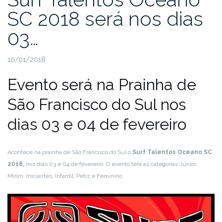
SC 2018 será nos dias
03…
10/01/2018
Evento será na Prainha de
São Francisco do Sul nos
dias 03 e 04 de fevereiro
Acontece na prainha de São Francisco do Sul o
Surf Talentos Oceano SC
2018,
nos dias 03 e 04 de fevereiro. O evento terá as categorias Júnior,
Mirim, Iniciantes, Infantil, Petiz e Feminino.