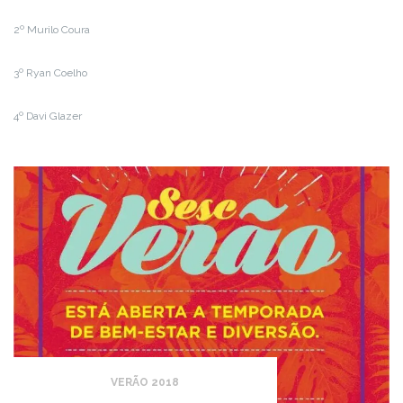
2º Murilo Coura
3º Ryan Coelho
4º Davi Glazer
VERÃO 2018