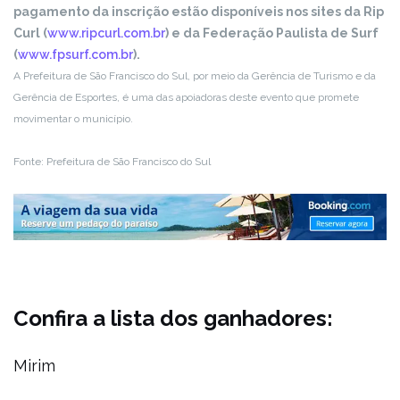
pagamento da inscrição estão disponíveis nos sites da Rip
Curl (
www.ripcurl.com.br
) e da Federação Paulista de Surf
(
www.fpsurf.com.br
).
A Prefeitura de São Francisco do Sul, por meio da Gerência de Turismo e da
Gerência de Esportes, é uma das apoiadoras deste evento que promete
movimentar o município.
Fonte: Prefeitura de São Francisco do Sul
Confira a lista dos ganhadores:
Mirim