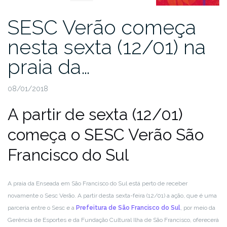
SESC Verão começa
nesta sexta (12/01) na
praia da…
08/01/2018
A partir de sexta (12/01)
começa o SESC Verão São
Francisco do Sul
A praia da Enseada em São Francisco do Sul está perto de receber
novamente o Sesc Verão. A partir desta sexta-feira (12/01) a ação, que é uma
parceria entre o Sesc e a
Prefeitura de São Francisco do Sul
, por meio da
Gerência de Esportes e da Fundação Cultural Ilha de São Francisco, oferecerá