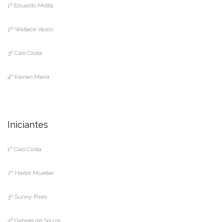
1º Eduardo Motta
2º Wallace Vasco
3º Caio Costa
4º Kainan Meira
Iniciantes
1º Caio Costa
2º Heitor Mueller
3º Sunny Pires
4º Gabriel de Souza