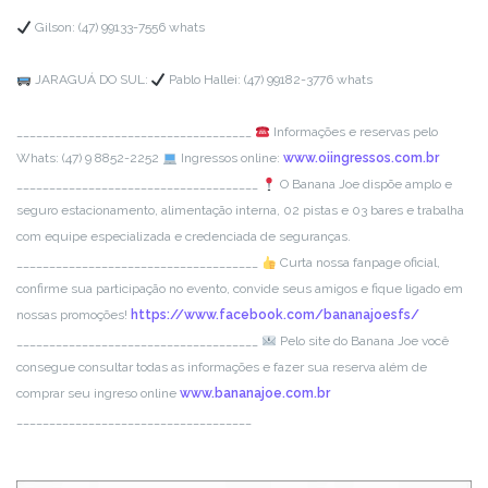
Gilson:
(47) 99133-7556 whats
JARAGUÁ DO SUL:
Pablo Hallei:
(47) 99182-3776 whats
__________________________
__________
Informações e reservas pelo
Whats: (47) 9 8852-2252
Ingressos online:
www.oiingressos.com.br
__________________________
___________
O Banana Joe dispõe amplo e
seguro estacionamento, alimentação interna, 02 pistas e 03 bares e trabalha
com equipe especializada e credenciada de seguranças.
__________________________
___________
Curta nossa fanpage oficial,
confirme sua participação no evento, convide seus amigos e fique ligado em
nossas promoções!
https://www.facebook.com/
bananajoesfs/
__________________________
___________
Pelo site do Banana Joe você
consegue consultar todas as informações e fazer sua reserva além de
comprar seu ingreso online
www.bananajoe.com.b
r
__________________________
__________