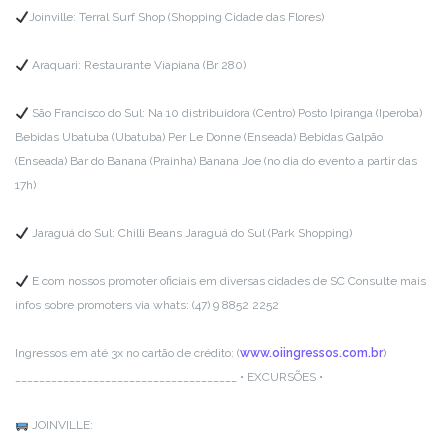
Joinville:
Terral Surf Shop (Shopping Cidade das Flores)
Araquari:
Restaurante Viapiana (Br 280)
São Francisco do Sul:
Na 10 distribuidora (Centro)
Posto Ipiranga (Iperoba)
Bebidas Ubatuba (Ubatuba)
Per Le Donne (Enseada)
Bebidas Galpão
(Enseada)
Bar do Banana (Prainha)
Banana Joe (no dia do evento a partir das
17h)
Jaraguá do Sul:
Chilli Beans Jaraguá do Sul (Park Shopping)
E com nossos promoter oficiais em diversas cidades de SC
Consulte mais
infos sobre promoters via whats: (47) 9 8852 2252
Ingressos em até 3x no cartão de crédito:
(
www.oiingressos.com.br
)
__________________________
___________
• EXCURSÕES •
JOINVILLE: