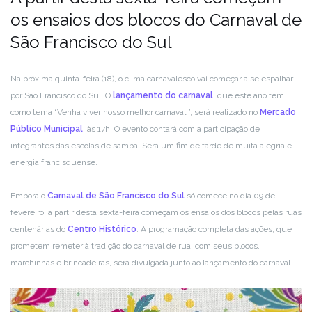
os ensaios dos blocos do Carnaval de
São Francisco do Sul
Na próxima quinta-feira (18), o clima carnavalesco vai começar a se espalhar
por São Francisco do Sul. O
lançamento do carnaval
, que este ano tem
como tema “Venha viver nosso melhor carnaval!”, será realizado no
Mercado
Público Municipal
, às 17h. O evento contará com a participação de
integrantes das escolas de samba. Será um fim de tarde de muita alegria e
energia francisquense.
Embora o
Carnaval de São Francisco do Sul
só comece no dia 09 de
fevereiro, a partir desta sexta-feira começam os ensaios dos blocos pelas ruas
centenárias do
Centro Histórico
. A programação completa das ações, que
prometem remeter à tradição do carnaval de rua, com seus blocos,
marchinhas e brincadeiras, será divulgada junto ao lançamento do carnaval.