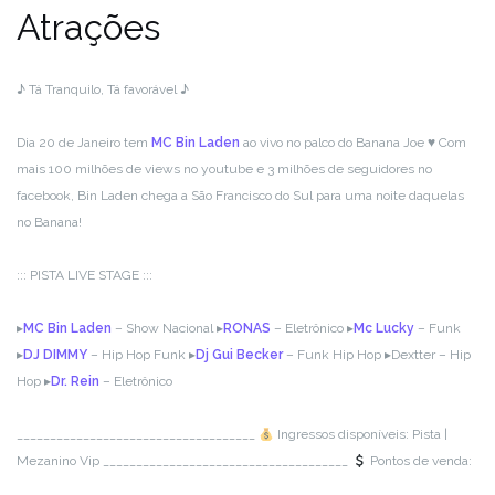
Atrações
♪ Tá Tranquilo, Tá favorável ♪
Dia 20 de Janeiro tem
MC Bin Laden
ao vivo no palco do Banana Joe ♥ Com
mais 100 milhões de views no youtube e 3 milhões de seguidores no
facebook, Bin Laden chega a São Francisco do Sul para uma noite daquelas
no Banana!
::: PISTA LIVE STAGE :::
▸
MC Bin Laden
– Show Nacional
▸
RONAS
– Eletrônico
▸
Mc Lucky
– Funk
▸
DJ DIMMY
– Hip Hop Funk
▸
Dj Gui Becker
– Funk Hip Hop
▸Dextter – Hip
Hop
▸
Dr. Rein
– Eletrônico
__________________________
__________
Ingressos disponíveis: Pista |
Mezanino Vip
__________________________
___________
Pontos de venda: