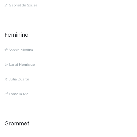
4º Gabriel de Souza
Feminino
1º Sophia Medina
2º Lanai Henrique
3º Julia Duarte
4º Pamella Mel
Grommet