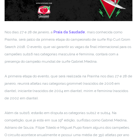
Nos dias 27 e 28 de janeiro, a
Praia da Saudade
, mais conhecida como
Prainha, será palco da primeira etapa do campeonato de surfe Rip Curl Grom
Search 2018. O evento, que vai garantir as vagas da final internacional para os
campeões sub16 nas categorias masculina e feminina, contará com a
presença do campeão mundial de surfe Gabriel Medina.
A primeira etapa do evento, que será realizada na Prainha nos dias 27 e 28 de
janeiro, reunirá atletas nas categorias grommet (nascidos de 2006 em
diante), iniciante (nascidos de 2004 em diante), mirim e feminina (nascidos
de 2002 em diante).
Além da sub16, estarão em disputa as categorias sub12 e sub14. Na
competição, que já está em sua 19ª edição, surfistas como Gabriel Medina,
Adriano de Souza, Filipe Toledo e Miguel Pupo foram alguns dos campeões.
O circuito acontece anualmente e possui uma média de 350 atletas por ano