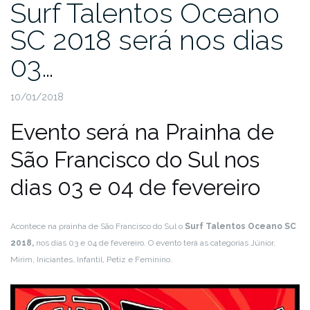
Surf Talentos Oceano
SC 2018 será nos dias
03…
10/01/2018
Evento será na Prainha de
São Francisco do Sul nos
dias 03 e 04 de fevereiro
Acontece na prainha de São Francisco do Sul o
Surf Talentos Oceano SC
2018,
nos dias 03 e 04 de fevereiro. O evento terá as categorias Júnior,
Mirim, Iniciantes, Infantil, Petiz e Feminino.