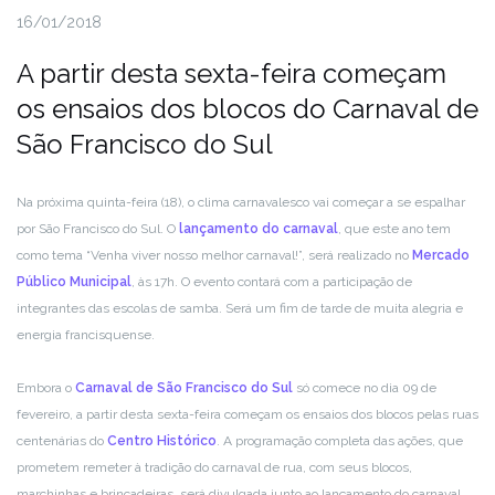
16/01/2018
A partir desta sexta-feira começam
os ensaios dos blocos do Carnaval de
São Francisco do Sul
Na próxima quinta-feira (18), o clima carnavalesco vai começar a se espalhar
por São Francisco do Sul. O
lançamento do carnaval
, que este ano tem
como tema “Venha viver nosso melhor carnaval!”, será realizado no
Mercado
Público Municipal
, às 17h. O evento contará com a participação de
integrantes das escolas de samba. Será um fim de tarde de muita alegria e
energia francisquense.
Embora o
Carnaval de São Francisco do Sul
só comece no dia 09 de
fevereiro, a partir desta sexta-feira começam os ensaios dos blocos pelas ruas
centenárias do
Centro Histórico
. A programação completa das ações, que
prometem remeter à tradição do carnaval de rua, com seus blocos,
marchinhas e brincadeiras, será divulgada junto ao lançamento do carnaval.