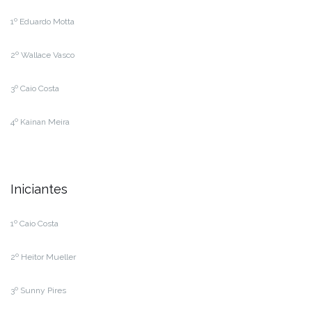
1º Eduardo Motta
2º Wallace Vasco
3º Caio Costa
4º Kainan Meira
Iniciantes
1º Caio Costa
2º Heitor Mueller
3º Sunny Pires