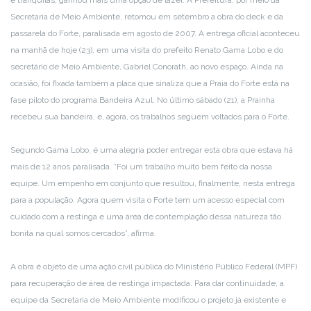
e tranquilas, ganhou mais uma opção de lazer. A Prefeitura, por meio da
Secretaria de Meio Ambiente, retomou em setembro a obra do deck e da
passarela do Forte, paralisada em agosto de 2007. A entrega oficial aconteceu
na manhã de hoje (23), em uma visita do prefeito Renato Gama Lobo e do
secretário de Meio Ambiente, Gabriel Conorath, ao novo espaço. Ainda na
ocasião, foi fixada também a placa que sinaliza que a Praia do Forte está na
fase piloto do programa Bandeira Azul. No último sábado (21), a Prainha
recebeu sua bandeira, e, agora, os trabalhos seguem voltados para o Forte.
Segundo Gama Lobo, é uma alegria poder entregar esta obra que estava há
mais de 12 anos paralisada. “Foi um trabalho muito bem feito da nossa
equipe. Um empenho em conjunto que resultou, finalmente, nesta entrega
para a população. Agora quem visita o Forte tem um acesso especial com
cuidado com a restinga e uma área de contemplação dessa natureza tão
bonita na qual somos cercados”, afirma.
A obra é objeto de uma ação civil pública do Ministério Público Federal (MPF)
para recuperação de área de restinga impactada. Para dar continuidade, a
equipe da Secretaria de Meio Ambiente modificou o projeto já existente e