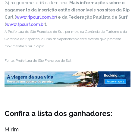
24 na grommet e 16 na feminina.
Mais informações sobre o
pagamento da inscrição estão disponíveis nos sites da Rip
Curl (
www.ripcurl.com.br
) e da Federação Paulista de Surf
(
www.fpsurf.com.br
).
A Prefeitura de São Francisco do Sul, por meio da Gerência de Turismo e da
Gerência de Esportes, é uma das apoiadoras deste evento que promete
movimentar o município.
Fonte: Prefeitura de São Francisco do Sul
Confira a lista dos ganhadores:
Mirim