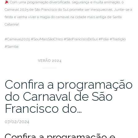
Com uma programação diversificada, segurança e muita animação, o
Carnaval 2025 de São Francisco do Sul promete ser inesquecível. Junte-se à
festa e venha viver a magia do carnaval na cidade mais antiga de Santa
Catarina!
#Carnaval2025 #SouMaisSãoChico #SãoFranciscoDoSul #Folia #Tradição
#Samba
VERÃO 2024
Confira a programação
do Carnaval de São
Francisco do…
07/02/2024
Confira a programação e