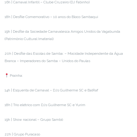
16h | Carnaval Infantil – Clube Cruzeiro (DJ Fabinho)
18h | Desfile Comemorativo – 10 anos do Bloco Sambaqui
19h | Desfile da Sociedade Carnavalesca Amigos Unidos da Vagabunda
(Patrimônio Cultural Imaterial)
20h | Desfile das Escolas de Samba: – Mocidade Independente da Água
Branca – Imperadores do Samba – Unidos do Paulas
Prainha:
14h | Esquenta de Carnaval – DJs Guilherme SC e BalRaf
18h | Trio elétrico com DJs Guilherme SC e Yurim
19h | Show nacional – Grupo Sambô
22h | Grupo Puracaso