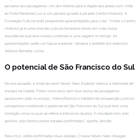
passeios aos passageiros: um dos roteiros para a região das praias com visita
ao Forte Marechal Luz e um passeio guiado a pé pelo Centro Histórico. A
Fundação Cultural está preparando apresentações para o dia. “Visitar o Centro
Histórico já é uma imersão cultural fantástica tendo em vista nossa
arquitetura que leva nossos visitantes a uma viagem no tempo. As
apresentações serão um toque especial”, destaca o prefeito em exercício
Walmor Berretta Júnior.
O potencial de São Francisco do Sul
No ano passado, a vinda do navio Seven Seas Explorer marcou a retomada de
escalas na cidade. Foram cinco anos sem que navios de passageiros
passassem pelo município. “Intensificamos o trabalho de prospecção junto às
companhias mostrando o potencial de São Francisco do Sul que tem uma
condição única no que se refere à estrutura náutica. O resultado tem sido
positivo, pois temos outras escalas confirmadas”, aponta Jamille.
Para 2021, estão confirmadas duas escalas. O navio Seven Seas Voyager