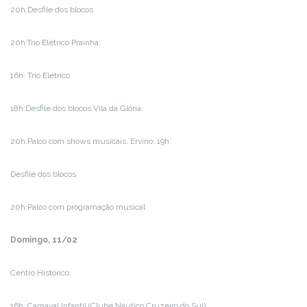
20h:Desfile dos blocos
20h:Trio Elétrico Prainha:
16h: Trio Elétrico
18h:Desfile dos blocos Vila da Glória:
20h:Palco com shows musicais. Ervino: 19h:
Desfile dos blocos
20h:Palco com programação musical
Domingo, 11/02
Centro Histórico:
16h: Carnaval Infantil (Clube Náutico Cruzeiro do Sul)