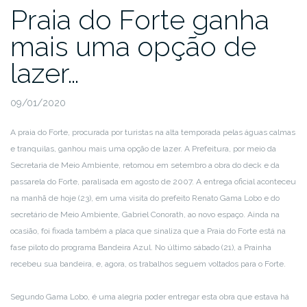
Praia do Forte ganha
mais uma opção de
lazer…
09/01/2020
A praia do Forte, procurada por turistas na alta temporada pelas águas calmas
e tranquilas, ganhou mais uma opção de lazer. A Prefeitura, por meio da
Secretaria de Meio Ambiente, retomou em setembro a obra do deck e da
passarela do Forte, paralisada em agosto de 2007. A entrega oficial aconteceu
na manhã de hoje (23), em uma visita do prefeito Renato Gama Lobo e do
secretário de Meio Ambiente, Gabriel Conorath, ao novo espaço. Ainda na
ocasião, foi fixada também a placa que sinaliza que a Praia do Forte está na
fase piloto do programa Bandeira Azul. No último sábado (21), a Prainha
recebeu sua bandeira, e, agora, os trabalhos seguem voltados para o Forte.
Segundo Gama Lobo, é uma alegria poder entregar esta obra que estava há