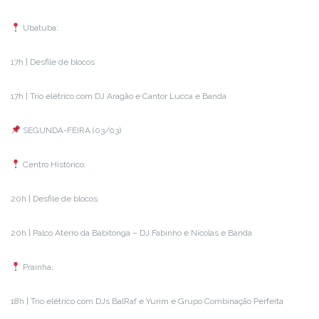
Ubatuba:
17h | Desfile de blocos
17h | Trio elétrico com DJ Aragão e Cantor Lucca e Banda
SEGUNDA-FEIRA (03/03)
Centro Histórico:
20h | Desfile de blocos
20h | Palco Aterro da Babitonga – DJ Fabinho e Nícolas e Banda
Prainha:
18h | Trio elétrico com DJs BalRaf e Yurim e Grupo Combinação Perfeita