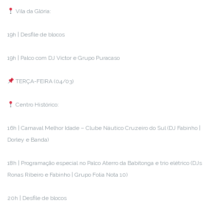
Vila da Glória:
19h | Desfile de blocos
19h | Palco com DJ Victor e Grupo Puracaso
TERÇA-FEIRA (04/03)
Centro Histórico:
16h | Carnaval Melhor Idade – Clube Náutico Cruzeiro do Sul (DJ Fabinho |
Dorley e Banda)
18h | Programação especial no Palco Aterro da Babitonga e trio elétrico (DJs
Ronas Ribeiro e Fabinho | Grupo Folia Nota 10)
20h | Desfile de blocos