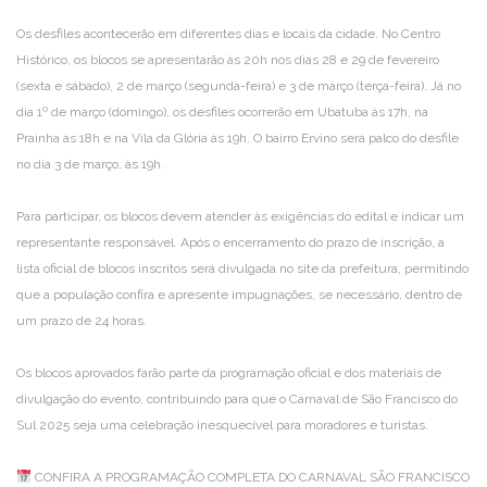
Os desfiles acontecerão em diferentes dias e locais da cidade. No Centro
Histórico, os blocos se apresentarão às 20h nos dias 28 e 29 de fevereiro
(sexta e sábado), 2 de março (segunda-feira) e 3 de março (terça-feira). Já no
dia 1º de março (domingo), os desfiles ocorrerão em Ubatuba às 17h, na
Prainha às 18h e na Vila da Glória às 19h. O bairro Ervino será palco do desfile
no dia 3 de março, às 19h.
Para participar, os blocos devem atender às exigências do edital e indicar um
representante responsável. Após o encerramento do prazo de inscrição, a
lista oficial de blocos inscritos será divulgada no site da prefeitura, permitindo
que a população confira e apresente impugnações, se necessário, dentro de
um prazo de 24 horas.
Os blocos aprovados farão parte da programação oficial e dos materiais de
divulgação do evento, contribuindo para que o Carnaval de São Francisco do
Sul 2025 seja uma celebração inesquecível para moradores e turistas.
CONFIRA A PROGRAMAÇÃO COMPLETA DO CARNAVAL SÃO FRANCISCO