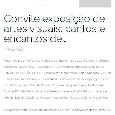
Convite exposição de
artes visuais: cantos e
encantos de…
13/04/2021
Para marcar o aniversário da cidade, durante o mês de abril o Centro Cultural
Ester dos Passos Rosa – Casa de Cultura recebe a exposição “CANTOS E
ENCANTOS DE SÃO CHICO”. A exposição é promovida pela Fundação Cultural
Ilha de São Francisco do Sul e conta com obras desenvolvidas por 13 artistas
da cidade: Adriano Comitti; Alisson Wrublak; Angela Ciriaco; Azelia Zeni;
Dioarte; Flor del Ceibo; Gilvando Ferreira; Izaura Maria Caldeira Lima; Jorge
Hiroshi; Luciano Santana; Marcos Anselmo; Soni Suzuki e Tânia Magalhães.
A exposição contará com atividades on-line, com lives dos artistas explicando