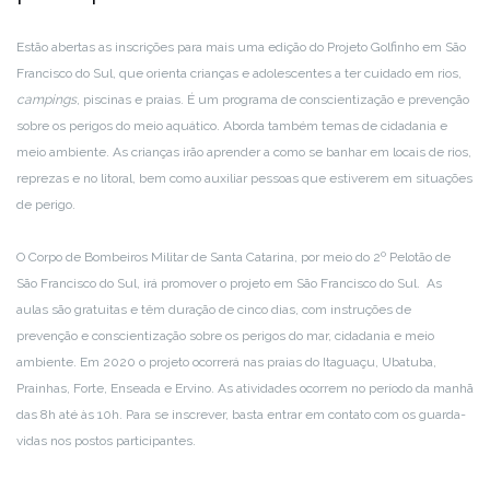
Estão abertas as inscrições para mais uma edição do Projeto Golfinho em São
Francisco do Sul, que orienta crianças e adolescentes a ter cuidado em rios,
campings
, piscinas e praias. É um programa de conscientização e prevenção
sobre os perigos do meio aquático. Aborda também temas de cidadania e
meio ambiente. As crianças irão aprender a como se banhar em locais de rios,
reprezas e no litoral, bem como auxiliar pessoas que estiverem em situações
de perigo.
O Corpo de Bombeiros Militar de Santa Catarina, por meio do 2º Pelotão de
São Francisco do Sul, irá promover o projeto em São Francisco do Sul. As
aulas são gratuitas e têm duração de cinco dias, com instruções de
prevenção e conscientização sobre os perigos do mar, cidadania e meio
ambiente. Em 2020 o projeto ocorrerá nas praias do Itaguaçu, Ubatuba,
Prainhas, Forte, Enseada e Ervino. As atividades ocorrem no período da manhã
das 8h até às 10h. Para se inscrever, basta entrar em contato com os guarda-
vidas nos postos participantes.