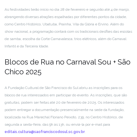
As festividades terão início no dia 28 de fevereiro e seguirão até 4 de março,
abrangendo diversas atrações espalhadas por diferentes pontos da cidade,
como Centro Histórico, Ubatuba, Prainha, Vila da Glória e Ervino. Além do
show nacional, a programação contará com os tradicionais desfiles das escolas
de samba, escolha da Corte Carnavalesca, trios elétricos, além do Carnaval
Infantil e da Terceira Idade.
Blocos de Rua no Carnaval Sou + São
Chico 2025
A Fundação Cultural de São Francisco do Sul abriu as inscrições para os
blocos de rua interessados em participar do evento. As inscrições, que são
gratuitas, podem ser feitas até 20 de fevereiro de 2025. Os interessados
podem entregar a documentação presencialmente na sede da fundação,
localizada na Rua Marechal Floriano Peixoto, 239, no Centro Histórico, de
segunda a sexta-feira, das 9h às 13h, ou enviá-la por e-mail para
editais.cultura@saofranciscodosul.sc.gov.br
.