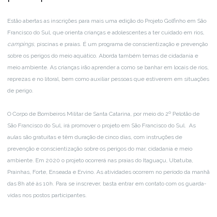
Estão abertas as inscrições para mais uma edição do Projeto Golfinho em São
Francisco do Sul, que orienta crianças e adolescentes a ter cuidado em rios,
campings
, piscinas e praias. É um programa de conscientização e prevenção
sobre os perigos do meio aquático. Aborda também temas de cidadania e
meio ambiente. As crianças irão aprender a como se banhar em locais de rios,
reprezas e no litoral, bem como auxiliar pessoas que estiverem em situações
de perigo.
O Corpo de Bombeiros Militar de Santa Catarina, por meio do 2º Pelotão de
São Francisco do Sul, irá promover o projeto em São Francisco do Sul. As
aulas são gratuitas e têm duração de cinco dias, com instruções de
prevenção e conscientização sobre os perigos do mar, cidadania e meio
ambiente. Em 2020 o projeto ocorrerá nas praias do Itaguaçu, Ubatuba,
Prainhas, Forte, Enseada e Ervino. As atividades ocorrem no período da manhã
das 8h até às 10h. Para se inscrever, basta entrar em contato com os guarda-
vidas nos postos participantes.