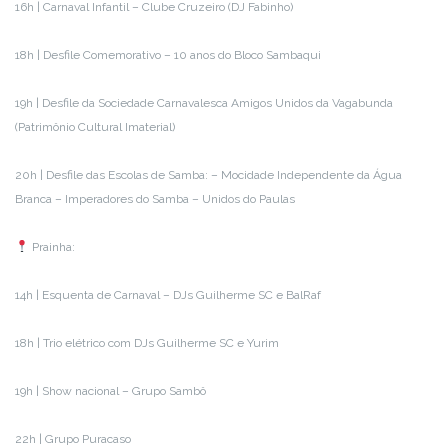
16h | Carnaval Infantil – Clube Cruzeiro (DJ Fabinho)
18h | Desfile Comemorativo – 10 anos do Bloco Sambaqui
19h | Desfile da Sociedade Carnavalesca Amigos Unidos da Vagabunda
(Patrimônio Cultural Imaterial)
20h | Desfile das Escolas de Samba: – Mocidade Independente da Água
Branca – Imperadores do Samba – Unidos do Paulas
Prainha:
14h | Esquenta de Carnaval – DJs Guilherme SC e BalRaf
18h | Trio elétrico com DJs Guilherme SC e Yurim
19h | Show nacional – Grupo Sambô
22h | Grupo Puracaso