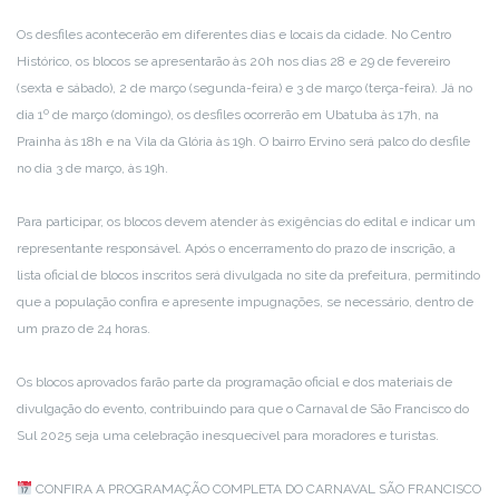
Os desfiles acontecerão em diferentes dias e locais da cidade. No Centro
Histórico, os blocos se apresentarão às 20h nos dias 28 e 29 de fevereiro
(sexta e sábado), 2 de março (segunda-feira) e 3 de março (terça-feira). Já no
dia 1º de março (domingo), os desfiles ocorrerão em Ubatuba às 17h, na
Prainha às 18h e na Vila da Glória às 19h. O bairro Ervino será palco do desfile
no dia 3 de março, às 19h.
Para participar, os blocos devem atender às exigências do edital e indicar um
representante responsável. Após o encerramento do prazo de inscrição, a
lista oficial de blocos inscritos será divulgada no site da prefeitura, permitindo
que a população confira e apresente impugnações, se necessário, dentro de
um prazo de 24 horas.
Os blocos aprovados farão parte da programação oficial e dos materiais de
divulgação do evento, contribuindo para que o Carnaval de São Francisco do
Sul 2025 seja uma celebração inesquecível para moradores e turistas.
CONFIRA A PROGRAMAÇÃO COMPLETA DO CARNAVAL SÃO FRANCISCO