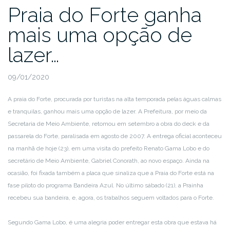
Praia do Forte ganha
mais uma opção de
lazer…
09/01/2020
A praia do Forte, procurada por turistas na alta temporada pelas águas calmas
e tranquilas, ganhou mais uma opção de lazer. A Prefeitura, por meio da
Secretaria de Meio Ambiente, retomou em setembro a obra do deck e da
passarela do Forte, paralisada em agosto de 2007. A entrega oficial aconteceu
na manhã de hoje (23), em uma visita do prefeito Renato Gama Lobo e do
secretário de Meio Ambiente, Gabriel Conorath, ao novo espaço. Ainda na
ocasião, foi fixada também a placa que sinaliza que a Praia do Forte está na
fase piloto do programa Bandeira Azul. No último sábado (21), a Prainha
recebeu sua bandeira, e, agora, os trabalhos seguem voltados para o Forte.
Segundo Gama Lobo, é uma alegria poder entregar esta obra que estava há