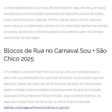
As festividades terão início no dia 28 de fevereiro e seguirão até 4 de março,
abrangendo diversas atrações espalhadas por diferentes pontos da cidade,
como Centro Histórico, Ubatuba, Prainha, Vila da Glória e Ervino. Além do
show nacional, a programação contará com os tradicionais desfiles das escolas
de samba, escolha da Corte Carnavalesca, trios elétricos, além do Carnaval
Infantil e da Terceira Idade.
Blocos de Rua no Carnaval Sou + São
Chico 2025
A Fundação Cultural de São Francisco do Sul abriu as inscrições para os
blocos de rua interessados em participar do evento. As inscrições, que são
gratuitas, podem ser feitas até 20 de fevereiro de 2025. Os interessados
podem entregar a documentação presencialmente na sede da fundação,
localizada na Rua Marechal Floriano Peixoto, 239, no Centro Histórico, de
segunda a sexta-feira, das 9h às 13h, ou enviá-la por e-mail para
editais.cultura@saofranciscodosul.sc.gov.br
.