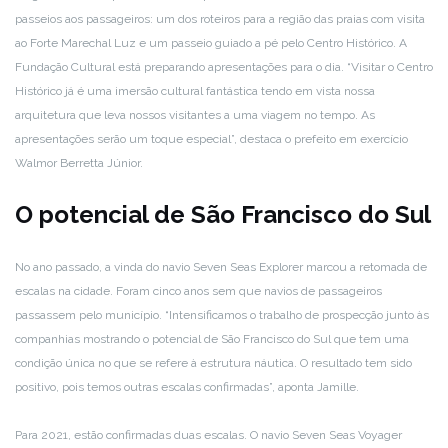
passeios aos passageiros: um dos roteiros para a região das praias com visita
ao Forte Marechal Luz e um passeio guiado a pé pelo Centro Histórico. A
Fundação Cultural está preparando apresentações para o dia. “Visitar o Centro
Histórico já é uma imersão cultural fantástica tendo em vista nossa
arquitetura que leva nossos visitantes a uma viagem no tempo. As
apresentações serão um toque especial”, destaca o prefeito em exercício
Walmor Berretta Júnior.
O potencial de São Francisco do Sul
No ano passado, a vinda do navio Seven Seas Explorer marcou a retomada de
escalas na cidade. Foram cinco anos sem que navios de passageiros
passassem pelo município. “Intensificamos o trabalho de prospecção junto às
companhias mostrando o potencial de São Francisco do Sul que tem uma
condição única no que se refere à estrutura náutica. O resultado tem sido
positivo, pois temos outras escalas confirmadas”, aponta Jamille.
Para 2021, estão confirmadas duas escalas. O navio Seven Seas Voyager