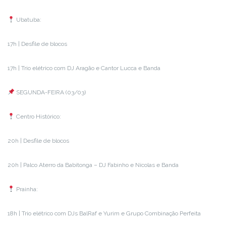
Ubatuba:
17h | Desfile de blocos
17h | Trio elétrico com DJ Aragão e Cantor Lucca e Banda
SEGUNDA-FEIRA (03/03)
Centro Histórico:
20h | Desfile de blocos
20h | Palco Aterro da Babitonga – DJ Fabinho e Nícolas e Banda
Prainha:
18h | Trio elétrico com DJs BalRaf e Yurim e Grupo Combinação Perfeita