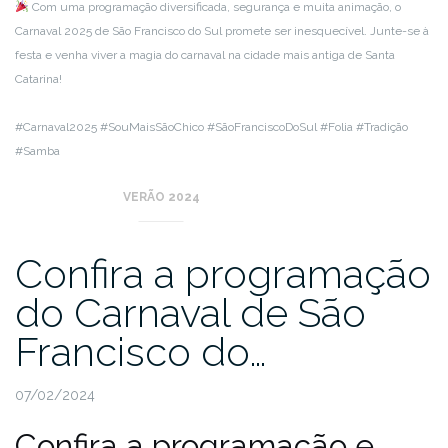
Com uma programação diversificada, segurança e muita animação, o
Carnaval 2025 de São Francisco do Sul promete ser inesquecível. Junte-se à
festa e venha viver a magia do carnaval na cidade mais antiga de Santa
Catarina!
#Carnaval2025 #SouMaisSãoChico #SãoFranciscoDoSul #Folia #Tradição
#Samba
VERÃO 2024
Confira a programação
do Carnaval de São
Francisco do…
07/02/2024
Confira a programação e