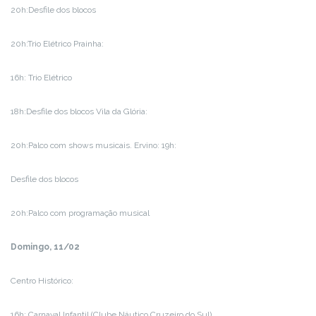
20h:Desfile dos blocos
20h:Trio Elétrico Prainha:
16h: Trio Elétrico
18h:Desfile dos blocos Vila da Glória:
20h:Palco com shows musicais. Ervino: 19h:
Desfile dos blocos
20h:Palco com programação musical
Domingo, 11/02
Centro Histórico:
16h: Carnaval Infantil (Clube Náutico Cruzeiro do Sul)