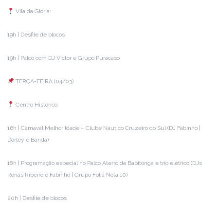
Vila da Glória:
19h | Desfile de blocos
19h | Palco com DJ Victor e Grupo Puracaso
TERÇA-FEIRA (04/03)
Centro Histórico:
16h | Carnaval Melhor Idade – Clube Náutico Cruzeiro do Sul (DJ Fabinho |
Dorley e Banda)
18h | Programação especial no Palco Aterro da Babitonga e trio elétrico (DJs
Ronas Ribeiro e Fabinho | Grupo Folia Nota 10)
20h | Desfile de blocos