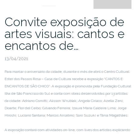
Convite exposição de
artes visuais: cantos e
encantos de…
13/04/2021
Para marcar o aniversário da cidade, durante o mês de abril o Centro Cultural
Ester dos Passos Rosa – Casa de Cultura recebe a exposição “CANTOS E
ENCANTOS DE SÃO CHICO”. A exposição é promovida pela Fundação Cultural
Ilha de São Francisco do Sul e conta com obras desenvolvidas por 13 artistas
da cidade: Adriano Comitti; Alisson Wrublak; Angela Ciriaco; Azelia Zeni;
Dioarte; Flor del Ceibo; Gilvando Ferreira; Izaura Maria Caldeira Lima; Jorge
Hiroshi; Luciano Santana; Marcos Anselmo; Soni Suzuki e Tânia Magalhães.
A exposição contará com atividades on-line, com lives dos artistas explicando