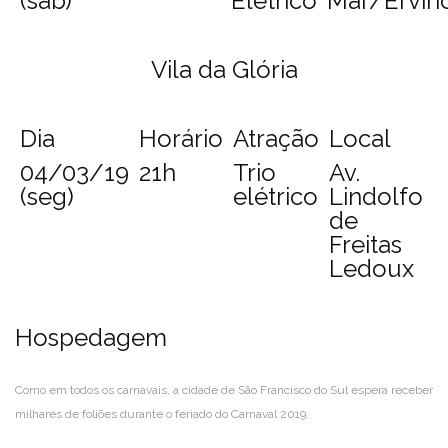
(sáb)
Elétrico
Mar/Ervin
Vila da Glória
Dia
Horário
Atração
Local
04/03/19
21h
Trio
Av.
(seg)
elétrico
Lindolfo
de
Freitas
Ledoux
Hospedagem
Como em todos os carnavais, a cidade de São Francisco do Sul espera receber
milhares de foliões durante o feriado do Carnaval 2019.