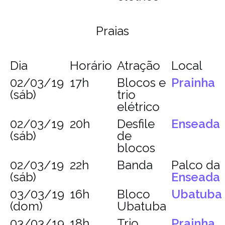
Praias
Dia
Horário
Atração
Local
02/03/19
17h
Blocos e
Prainha
(sáb)
trio
elétrico
02/03/19
20h
Desfile
Enseada
(sáb)
de
blocos
02/03/19
22h
Banda
Palco da
(sáb)
Enseada
03/03/19
16h
Bloco
Ubatuba
(dom)
Ubatuba
03/03/19
18h
Trio
Prainha