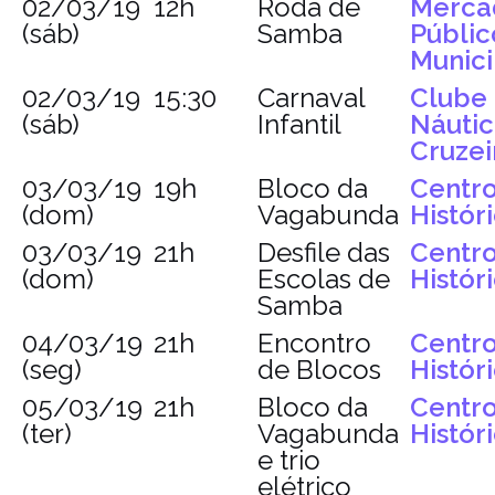
02/03/19
12h
Roda de
Merca
(sáb)
Samba
Públic
Munici
02/03/19
15:30
Carnaval
Clube
(sáb)
Infantil
Náuti
Cruzei
03/03/19
19h
Bloco da
Centr
(dom)
Vagabunda
Histór
03/03/19
21h
Desfile das
Centr
(dom)
Escolas de
Histór
Samba
04/03/19
21h
Encontro
Centr
(seg)
de Blocos
Histór
05/03/19
21h
Bloco da
Centr
(ter)
Vagabunda
Histór
e trio
elétrico