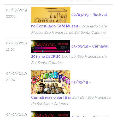
02/03/2019
02/03/19 – Rockval
22:00
no Consulado Café Museu
Consulado Café
Museu, São Francisco do Sul Santa Catarina
03/03/2019
03/03/19 – Carnaval
12:00
2019 no DECK 20
Deck 20, São Francisco do
Sul Santa Catarina
03/03/2019
21:00
03/03/19 –
CarnaBera no Surf Bar
Surf Bar, São Francisco
do Sul Santa Catarina
03/03/2019