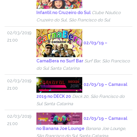
Infantil no Cruzeiro do Sul
Clube Náutico
Cruzeiro do Sul, São Francisco do Sul
02/03/2019
21:00
02/03/19 –
CarnaBera no Surf Bar
Surf Bar, São Francisco
do Sul Santa Catarina
02/03/2019
02/03/19 – Carnaval
21:00
2019 no DECK 20
Deck 20, São Francisco do
Sul Santa Catarina
02/03/2019
02/03/19 – Carnaval
21:00
no Banana Joe Lounge
Banana Joe Lounge,
São Francisco do Sul Santa Catarina