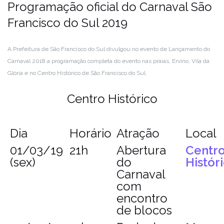
Programação oficial do Carnaval São
Francisco do Sul 2019
A Prefeitura de São Francisco do Sul divulgou no evento de Lançamento do
Carnaval 2018 a programação completa do evento nas praias, Ervino, Vila da
Glória e no Centro Histórico de São Francisco do Sul.
Centro Histórico
Dia
Horário
Atração
Local
01/03/19
21h
Abertura
Centr
(sex)
do
Histór
Carnaval
com
encontro
de blocos