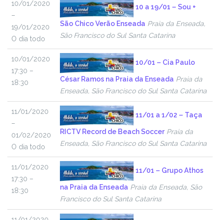
10/01/2020
10 a 19/01 – Sou +
–
São Chico Verão Enseada
Praia da Enseada,
19/01/2020
São Francisco do Sul Santa Catarina
O dia todo
10/01/2020
10/01 – Cia Paulo
17:30 –
César Ramos na Praia da Enseada
Praia da
18:30
Enseada, São Francisco do Sul Santa Catarina
11/01/2020
11/01 a 1/02 – Taça
–
RICTV Record de Beach Soccer
Praia da
01/02/2020
Enseada, São Francisco do Sul Santa Catarina
O dia todo
11/01/2020
11/01 – Grupo Athos
17:30 –
na Praia da Enseada
Praia da Enseada, São
18:30
Francisco do Sul Santa Catarina
11/01/2020