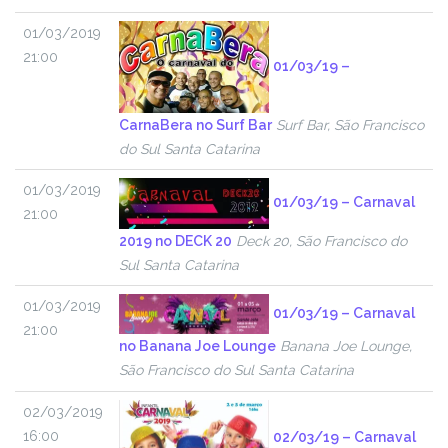
01/03/2019
21:00
01/03/19 –
CarnaBera no Surf Bar
Surf Bar, São Francisco
do Sul Santa Catarina
01/03/2019
01/03/19 – Carnaval
21:00
2019 no DECK 20
Deck 20, São Francisco do
Sul Santa Catarina
01/03/2019
01/03/19 – Carnaval
21:00
no Banana Joe Lounge
Banana Joe Lounge,
São Francisco do Sul Santa Catarina
02/03/2019
16:00
02/03/19 – Carnaval