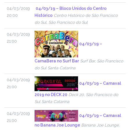
04/03/2019
04/03/19 – Bloco Unidos do Centro
20:00
Histórico
Centro Histórico de São Francisco
do Sul, São Francisco do Sul
04/03/2019
21:00
04/03/19 –
CarnaBera no Surf Bar
Surf Bar, São Francisco
do Sul Santa Catarina
04/03/2019
04/03/19 – Carnaval
21:00
2019 no DECK 20
Deck 20, São Francisco do
Sul Santa Catarina
04/03/2019
04/03/19 – Carnaval
21:00
no Banana Joe Lounge
Banana Joe Lounge,