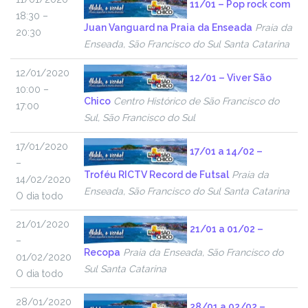
11/01 – Pop rock com
18:30 –
Juan Vanguard na Praia da Enseada
Praia da
20:30
Enseada, São Francisco do Sul Santa Catarina
12/01/2020
12/01 – Viver São
10:00 –
Chico
Centro Histórico de São Francisco do
17:00
Sul, São Francisco do Sul
17/01/2020
17/01 a 14/02 –
–
Troféu RICTV Record de Futsal
Praia da
14/02/2020
Enseada, São Francisco do Sul Santa Catarina
O dia todo
21/01/2020
21/01 a 01/02 –
–
Recopa
Praia da Enseada, São Francisco do
01/02/2020
Sul Santa Catarina
O dia todo
28/01/2020
28/01 a 02/02 –