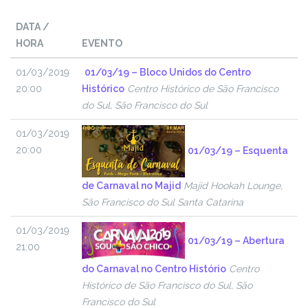
DATA /
HORA
EVENTO
01/03/2019
01/03/19 – Bloco Unidos do Centro
20:00
Histórico
Centro Histórico de São Francisco
do Sul, São Francisco do Sul
01/03/2019
20:00
01/03/19 – Esquenta
de Carnaval no Majid
Majid Hookah Lounge,
São Francisco do Sul Santa Catarina
01/03/2019
01/03/19 – Abertura
21:00
do Carnaval no Centro Histório
Centro
Histórico de São Francisco do Sul, São
Francisco do Sul