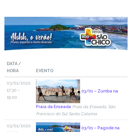
DATA /
HORA
EVENTO
03/01/2020
17:30 –
03/01 – Zumba na
19:00
Praia da Enseada
Praia da Enseada, São
Francisco do Sul Santa Catarina
03/01/2020
03/01 – Pagode na