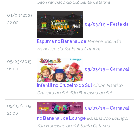
São Francisco do Sul Santa Catarina
04/03/2019
22:00
04/03/19 – Festa da
Espuma no Banana Joe
Banana Joe, São
Francisco do Sul Santa Catarina
05/03/2019
16:00
05/03/19 – Carnaval
Infantil no Cruzeiro do Sul
Clube Náutico
Cruzeiro do Sul, São Francisco do Sul
05/03/2019
05/03/19 – Carnaval
21:00
no Banana Joe Lounge
Banana Joe Lounge,
São Francisco do Sul Santa Catarina