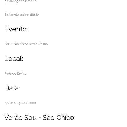
personagens infantis.
Sertanejo universitário
Evento:
Sou + São Chico Verão Ervino
Local:
Praia do Ervino
Data:
27/12 a 05/01/2020
Verão Sou + São Chico