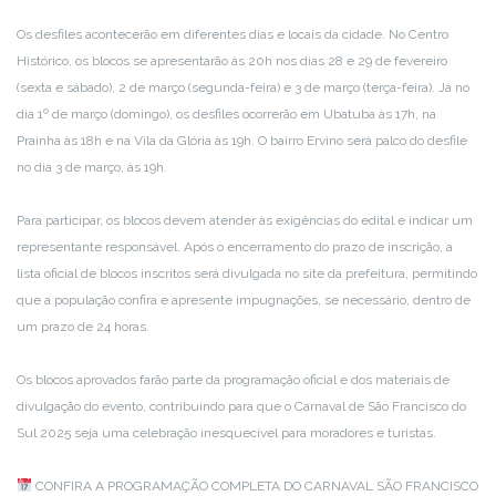
Os desfiles acontecerão em diferentes dias e locais da cidade. No Centro
Histórico, os blocos se apresentarão às 20h nos dias 28 e 29 de fevereiro
(sexta e sábado), 2 de março (segunda-feira) e 3 de março (terça-feira). Já no
dia 1º de março (domingo), os desfiles ocorrerão em Ubatuba às 17h, na
Prainha às 18h e na Vila da Glória às 19h. O bairro Ervino será palco do desfile
no dia 3 de março, às 19h.
Para participar, os blocos devem atender às exigências do edital e indicar um
representante responsável. Após o encerramento do prazo de inscrição, a
lista oficial de blocos inscritos será divulgada no site da prefeitura, permitindo
que a população confira e apresente impugnações, se necessário, dentro de
um prazo de 24 horas.
Os blocos aprovados farão parte da programação oficial e dos materiais de
divulgação do evento, contribuindo para que o Carnaval de São Francisco do
Sul 2025 seja uma celebração inesquecível para moradores e turistas.
CONFIRA A PROGRAMAÇÃO COMPLETA DO CARNAVAL SÃO FRANCISCO