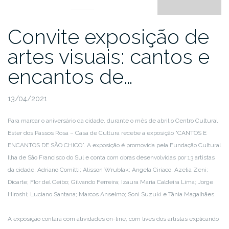
Convite exposição de
artes visuais: cantos e
encantos de…
13/04/2021
Para marcar o aniversário da cidade, durante o mês de abril o Centro Cultural
Ester dos Passos Rosa – Casa de Cultura recebe a exposição “CANTOS E
ENCANTOS DE SÃO CHICO”. A exposição é promovida pela Fundação Cultural
Ilha de São Francisco do Sul e conta com obras desenvolvidas por 13 artistas
da cidade: Adriano Comitti; Alisson Wrublak; Angela Ciriaco; Azelia Zeni;
Dioarte; Flor del Ceibo; Gilvando Ferreira; Izaura Maria Caldeira Lima; Jorge
Hiroshi; Luciano Santana; Marcos Anselmo; Soni Suzuki e Tânia Magalhães.
A exposição contará com atividades on-line, com lives dos artistas explicando