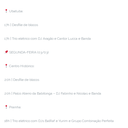
Ubatuba:
17h | Desfile de blocos
17h | Trio elétrico com DJ Aragão e Cantor Lucca e Banda
SEGUNDA-FEIRA (03/03)
Centro Histórico:
20h | Desfile de blocos
20h | Palco Aterro da Babitonga – DJ Fabinho e Nícolas e Banda
Prainha:
18h | Trio elétrico com DJs BalRaf e Yurim e Grupo Combinação Perfeita