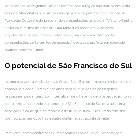
passeios aos passageiros: um dos roteiros para a região das praias com visita
ao Forte Marechal Luz e um passeio guiado a pé pelo Centro Histórico. A
Fundação Cultural está preparando apresentações para o dia. “Visitar o Centro
Histórico já é uma imersão cultural fantástica tendo em vista nossa
arquitetura que leva nossos visitantes a uma viagem no tempo. As
apresentações serão um toque especial”, destaca o prefeito em exercício
Walmor Berretta Júnior.
O potencial de São Francisco do Sul
No ano passado, a vinda do navio Seven Seas Explorer marcou a retomada de
escalas na cidade. Foram cinco anos sem que navios de passageiros
passassem pelo município. “Intensificamos o trabalho de prospecção junto às
companhias mostrando o potencial de São Francisco do Sul que tem uma
condição única no que se refere à estrutura náutica. O resultado tem sido
positivo, pois temos outras escalas confirmadas”, aponta Jamille.
Para 2021, estão confirmadas duas escalas. O navio Seven Seas Voyager