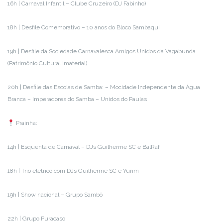
16h | Carnaval Infantil – Clube Cruzeiro (DJ Fabinho)
18h | Desfile Comemorativo – 10 anos do Bloco Sambaqui
19h | Desfile da Sociedade Carnavalesca Amigos Unidos da Vagabunda
(Patrimônio Cultural Imaterial)
20h | Desfile das Escolas de Samba: – Mocidade Independente da Água
Branca – Imperadores do Samba – Unidos do Paulas
Prainha:
14h | Esquenta de Carnaval – DJs Guilherme SC e BalRaf
18h | Trio elétrico com DJs Guilherme SC e Yurim
19h | Show nacional – Grupo Sambô
22h | Grupo Puracaso