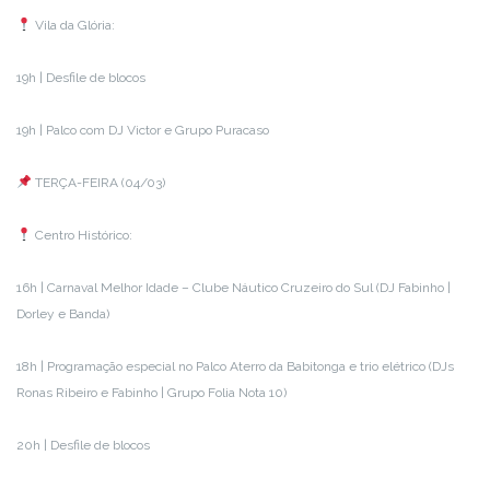
Vila da Glória:
19h | Desfile de blocos
19h | Palco com DJ Victor e Grupo Puracaso
TERÇA-FEIRA (04/03)
Centro Histórico:
16h | Carnaval Melhor Idade – Clube Náutico Cruzeiro do Sul (DJ Fabinho |
Dorley e Banda)
18h | Programação especial no Palco Aterro da Babitonga e trio elétrico (DJs
Ronas Ribeiro e Fabinho | Grupo Folia Nota 10)
20h | Desfile de blocos