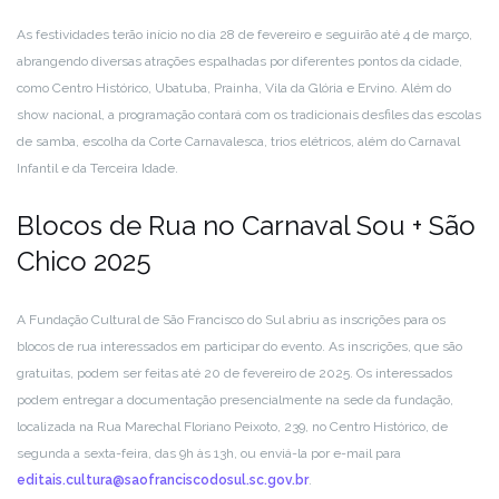
As festividades terão início no dia 28 de fevereiro e seguirão até 4 de março,
abrangendo diversas atrações espalhadas por diferentes pontos da cidade,
como Centro Histórico, Ubatuba, Prainha, Vila da Glória e Ervino. Além do
show nacional, a programação contará com os tradicionais desfiles das escolas
de samba, escolha da Corte Carnavalesca, trios elétricos, além do Carnaval
Infantil e da Terceira Idade.
Blocos de Rua no Carnaval Sou + São
Chico 2025
A Fundação Cultural de São Francisco do Sul abriu as inscrições para os
blocos de rua interessados em participar do evento. As inscrições, que são
gratuitas, podem ser feitas até 20 de fevereiro de 2025. Os interessados
podem entregar a documentação presencialmente na sede da fundação,
localizada na Rua Marechal Floriano Peixoto, 239, no Centro Histórico, de
segunda a sexta-feira, das 9h às 13h, ou enviá-la por e-mail para
editais.cultura@saofranciscodosul.sc.gov.br
.