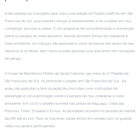
Estão abertas as inscrições para mais uma edição do Projeto Golfinho em São
Francisco do Sul, que orienta crianças e adolescentes a ter cuidado em rios,
campings
, piscinas e praias. É um programa de conscientização e prevenção
sobre os perigos do meio aquático. Aborda também temas de cidadania e
meio ambiente. As crianças irão aprender a como se banhar em locais de rios,
reprezas e no litoral, bem como auxiliar pessoas que estiverem em situações
de perigo.
O Corpo de Bombeiros Militar de Santa Catarina, por meio do 2º Pelotão de
São Francisco do Sul, irá promover o projeto em São Francisco do Sul. As
aulas são gratuitas e têm duração de cinco dias, com instruções de
prevenção e conscientização sobre os perigos do mar, cidadania e meio
ambiente. Em 2020 o projeto ocorrerá nas praias do Itaguaçu, Ubatuba,
Prainhas, Forte, Enseada e Ervino. As atividades ocorrem no período da manhã
das 8h até às 10h. Para se inscrever, basta entrar em contato com os guarda-
vidas nos postos participantes.