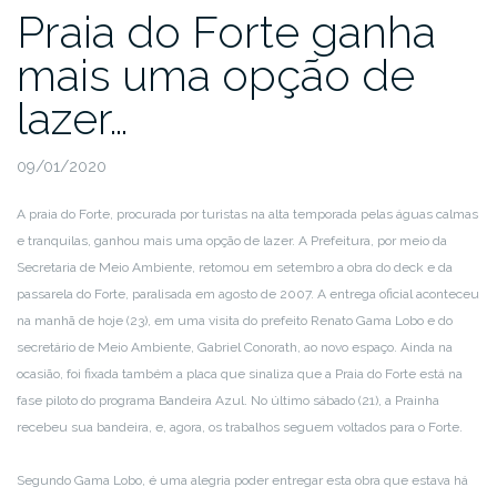
Praia do Forte ganha
mais uma opção de
lazer…
09/01/2020
A praia do Forte, procurada por turistas na alta temporada pelas águas calmas
e tranquilas, ganhou mais uma opção de lazer. A Prefeitura, por meio da
Secretaria de Meio Ambiente, retomou em setembro a obra do deck e da
passarela do Forte, paralisada em agosto de 2007. A entrega oficial aconteceu
na manhã de hoje (23), em uma visita do prefeito Renato Gama Lobo e do
secretário de Meio Ambiente, Gabriel Conorath, ao novo espaço. Ainda na
ocasião, foi fixada também a placa que sinaliza que a Praia do Forte está na
fase piloto do programa Bandeira Azul. No último sábado (21), a Prainha
recebeu sua bandeira, e, agora, os trabalhos seguem voltados para o Forte.
Segundo Gama Lobo, é uma alegria poder entregar esta obra que estava há