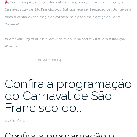
Com uma programação diversificada, segurança e muita animação, o
Carnaval 2025 de São Francisco do Sul promete ser inesquecível. Junte-se à
festa e venha viver a magia do carnaval na cidade mais antiga de Santa
Catarina!
#Carnaval2025 #SouMaisSãoChico #SãoFranciscoDoSul #Folia #Tradição
#Samba
VERÃO 2024
Confira a programação
do Carnaval de São
Francisco do…
07/02/2024
Confira a programação e