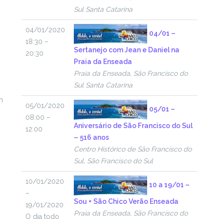
Sul Santa Catarina
04/01/2020
04/01 –
18:30 –
Sertanejo com Jean e Daniel na
20:30
Praia da Enseada
Praia da Enseada, São Francisco do
Sul Santa Catarina
h
05/01/2020
05/01 –
08:00 –
Aniversário de São Francisco do Sul
12:00
– 516 anos
Centro Histórico de São Francisco do
Sul, São Francisco do Sul
10/01/2020
10 a 19/01 –
–
Sou + São Chico Verão Enseada
19/01/2020
Praia da Enseada, São Francisco do
O dia todo