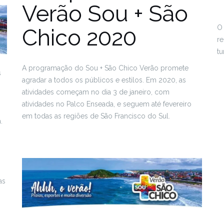
Verão Sou + São
O 
Chico 2020
re
tu
A programação do Sou + São Chico Verão promete
s
agradar a todos os públicos e estilos. Em 2020, as
atividades começam no dia 3 de janeiro, com
atividades no Palco Enseada, e seguem até fevereiro
em todas as regiões de São Francisco do Sul.
.
as