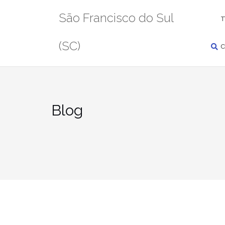
Pular
PESQUISAR
São Francisco do Sul
para
T
conteúdo
(SC)
C
Blog