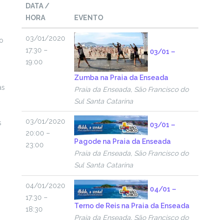
DATA /
HORA
EVENTO
03/01/2020
ão
17:30 –
03/01 –
19:00
Zumba na Praia da Enseada
as
Praia da Enseada, São Francisco do
Sul Santa Catarina
03/01/2020
s
03/01 –
20:00 –
Pagode na Praia da Enseada
23:00
Praia da Enseada, São Francisco do
Sul Santa Catarina
04/01/2020
04/01 –
17:30 –
Terno de Reis na Praia da Enseada
18:30
Praia da Enseada, São Francisco do