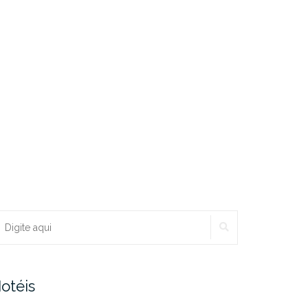
PESQUISAR
ocurar:
otéis